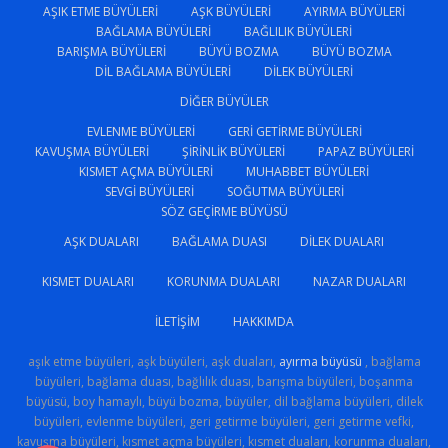
AŞIK ETME BÜYÜLERI
AŞK BÜYÜLERI
AYIRMA BÜYÜLERI
BAĞLAMA BÜYÜLERI
BAĞLILIK BÜYÜLERI
BARIŞMA BÜYÜLERI
BÜYÜ BOZMA
BÜYÜ BOZMA
DIL BAĞLAMA BÜYÜLERI
DILEK BÜYÜLERI
DIĞER BÜYÜLER
EVLENME BÜYÜLERI
GERI GETIRME BÜYÜLERI
KAVUŞMA BÜYÜLERI
ŞIRINLIK BÜYÜLERI
PAPAZ BÜYÜLERI
KISMET AÇMA BÜYÜLERI
MUHABBET BÜYÜLERI
SEVGI BÜYÜLERI
SOĞUTMA BÜYÜLERI
SÖZ GEÇIRME BÜYÜSÜ
AŞK DUALARI
BAĞLAMA DUASI
DILEK DUALARI
KISMET DUALARI
KORUNMA DUALARI
NAZAR DUALARI
İLETIŞIM
HAKKIMDA
aşık etme büyüleri, aşk büyüleri, aşk duaları,
ayırma büyüsü
, bağlama
büyüleri, bağlama duası, bağlılık duası, barışma büyüleri, boşanma
büyüsü, boy hamaylı, büyü bozma, büyüler, dil bağlama büyüleri, dilek
büyüleri, evlenme büyüleri, geri getirme büyüleri, geri getirme vefki,
kavuşma büyüleri, kısmet açma büyüleri, kısmet duaları, korunma duaları,