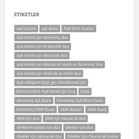
ETIKETLER
aşk büyüsü
aşk duası
Aşık Etme Duaları
aşık etmek için denenmiş dua
aşık etmek için en kuvvetli dua
aşık etmek için okunacak dua
aşık etmek için okunan en tesirli ve denenmiş dua
aşık etmek için okuncak en tesirli dua
Aşık olduğum kişiyi geri döndürmek için
Birini Kendine Aşık Etmek İçin Dua
büyü
denenmiş aşk duası
Denenmiş Aşık Etme Duası
Denenmiş Dilek Duası
dilek duaları
dilek duası
dilek için dua
dilek için okunacak dua
dileklerin kabulu için dua
dilekler için dua
dilekler için okunacak dua
Dilekler İçin Okunacak Dualar