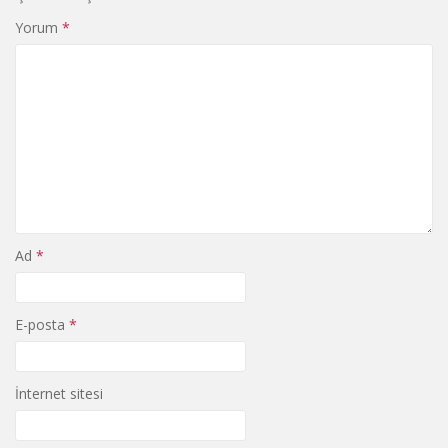
Yorum
*
Ad
*
E-posta
*
İnternet sitesi