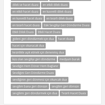
dilek ve hacet duası
en etkili dilek duası
en etkili hacet duası
en kuvvetli dilek duası
en kuvvetli hacet duası
en tesirli dilek duası
en tesirli hacet duası
Eski Sevgiliyi Geri Döndürme Duası
Etkili Dilek Duası
Etkili Hacet Duası
gideni geri döndürmek için dua
hacet duası
hacet için okunacak dua
kesinlikle aşık etmek için denenmiş dua
küs olan sevgiliyi geri döndürme
medyum burak
Sevdiğin Hem Döner Hem Bağlanır
Sevdiğini Geri Döndürme Duası
sevdiğinin geri dönmesi için okuncak dua
sevgilim bana geri dönsün
sevgilim geri dönsün
sevgilimi geri döndürmek için dua
Tesirli Hacet Duası