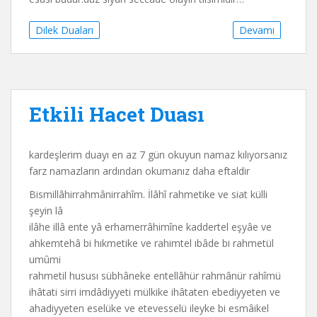
Dilek Duaları
Devamı
Etkili Hacet Duası
kardeşlerim duayı en az 7 gün okuyun namaz kılıyorsanız
farz namazların ardından okumanız daha eftaldir
Bismillâhirrahmânirrahîm. İlâhî rahmetike ve siat külli
şeyin lâ
ilâhe illâ ente yâ erhamerrâhimîne kaddertel eşyâe ve
ahkemtehâ bi hıkmetike ve rahimtel ıbâde bi rahmetül
umûmi
rahmetil hususı sübhâneke entellâhür rahmânür rahîmü
ihâtati sirri imdâdiyyeti mülkike ihâtaten ebediyyeten ve
ahadiyyeten eselüke ve etevesselü ileyke bi esmâikel