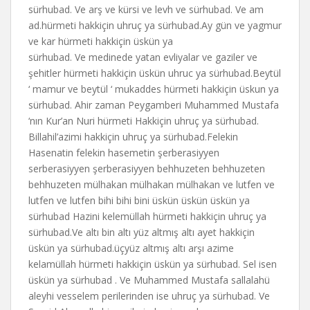
sürhubad. Ve arş ve kürsi ve levh ve sürhubad. Ve am
ad.hürmeti hakkiçin uhruç ya sürhubad.Ay gün ve yagmur
ve kar hürmeti hakkiçin üskün ya
sürhubad. Ve medinede yatan evliyalar ve gaziler ve
şehitler hürmeti hakkiçin üskün uhruc ya sürhubad.Beytül
‘ mamur ve beytül ‘ mukaddes hürmeti hakkiçin üskun ya
sürhubad. Ahir zaman Peygamberi Muhammed Mustafa
‘nın Kur’an Nuri hürmeti Hakkiçin uhruç ya sürhubad.
Billahil’azimi hakkiçin uhruç ya sürhubad.Felekin
Hasenatin felekin hasemetin şerberasiyyen
serberasiyyen şerberasiyyen behhuzeten behhuzeten
behhuzeten mülhakan mülhakan mülhakan ve lutfen ve
lutfen ve lutfen bihi bihi bini üskün üskün üskün ya
sürhubad Hazini kelemüllah hürmeti hakkiçin uhruç ya
sürhubad.Ve altı bin altı yüz altmış altı ayet hakkiçin
üskün ya sürhubad.üçyüz altmış altı arşı azime
kelamüllah hürmeti hakkiçin üskün ya sürhubad. Sel isen
üskün ya sürhubad . Ve Muhammed Mustafa sallalahü
aleyhi vesselem perilerinden ise uhruç ya sürhubad. Ve