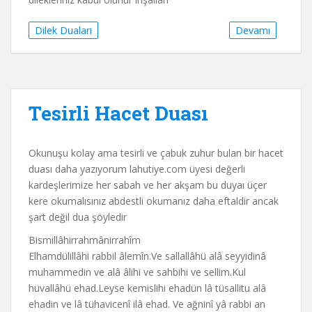
Dilek Duaları
Devamı
Tesirli Hacet Duası
Okunuşu kolay ama tesirli ve çabuk zuhur bulan bir hacet
duası daha yazıyorum lahutiye.com üyesi değerli
kardeşlerimize her sabah ve her akşam bu duyaı üçer
kere okumalısınız abdestli okumanız daha eftaldir ancak
şart değil dua şöyledir
Bismillâhirrahmânirrahîm
Elhamdülillâhi rabbil âlemîn.Ve sallallâhü alâ seyyidinâ
muhammedin ve alâ âlihi ve sahbihi ve sellim.Kul
hüvallâhü ehad.Leyse kemislihi ehadün lâ tüsallitu alâ
ehadin ve lâ tühavicenî ilâ ehad. Ve ağninî yâ rabbi an