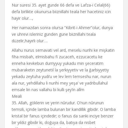
Nur suresi 35. ayet gunde 66 defa ve Lafza-i Celal(66)
defa birlikte okunursa biiznillahi teala her hacetiniz icin
hayir olur…,
Her namazdan sonra olursa “Kibrit-i Ahmer”olur, dunya
ve uhrevi isleriniz gunden gune biiznillahi teala
düzelir,hayırlı olur….
Allahu nurus semavati vel ard, meselu nurihi ke mişkatin
fiha misbah, elmisbahu fi zucaceh, ezzucacetu ke
enneha kevkebun durriyyuy yukadu min şeceratim
mubaraketin zeytunetil la şerkiyyetiv ve la ğarbiyyetiy
yekadu zeytuha yudi’u ve lev lem temseshu nar, nurun
ala nur, yehdillahu li nurihi mey yeşa’ ve yadribullahul
emsale lin nas vallahu bi kulli şey’in alîm
Meali
35. Allah, göklerin ve yerin nûrudur. O’nun nûrunun
temsili, içinde lamba bulunan bir kandillik gibidir. O lamba
kristal bir fanus içindedir; o fanus da sanki inciye benzer
bir yıldız gibidir ki, doğuya da, batıya da nisbet