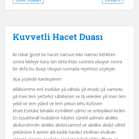
Kuvvetli Hacet Duası
iki rekat güzel bir hacet namazı kılın namaz bittikten
sonra kıbleye karşı bin defa ihlas suresini okuyun sonra
bir defa bu duayı okuyun sonrada niyetinizi söyleyin
dua şöyledir kardeşlerim
Allâhümme innî eselüke yâ vâhıdü yâ ehadü yâ samedü
yâ men lem yettehız sâhibeten ve lâ veleden yâ men lem
yelid ve lem yûled ve lem yekün lehü küfüven
ehad.Eselüke bihakki esmâikel ızâmü ve enbiyâikel kirâm.
En tüsahhıralî huddâme hâzihis sûretil azîmeti abdike
abdurrahmân abdike abdüssamed ve abdike abdül vâhid
yekûnûne lî avnen alâ kadâi havâicî elvâhan elvâhan