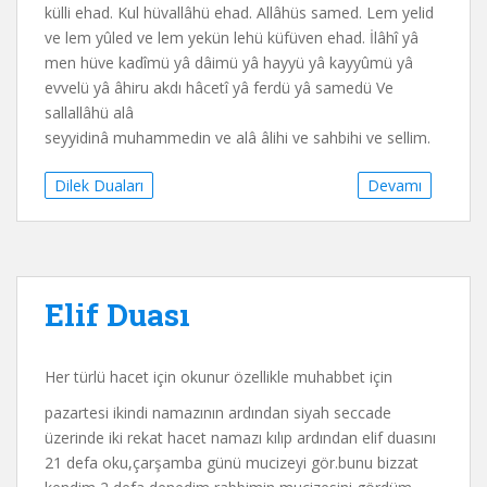
külli ehad. Kul hüvallâhü ehad. Allâhüs samed. Lem yelid
ve lem yûled ve lem yekün lehü küfüven ehad. İlâhî yâ
men hüve kadîmü yâ dâimü yâ hayyü yâ kayyûmü yâ
evvelü yâ âhiru akdı hâcetî yâ ferdü yâ samedü Ve
sallallâhü alâ
seyyidinâ muhammedin ve alâ âlihi ve sahbihi ve sellim.
Dilek Duaları
Devamı
Elif Duası
Her türlü hacet için okunur özellikle muhabbet için
pazartesi ikindi namazının ardından siyah seccade
üzerinde iki rekat hacet namazı kılıp ardından elif duasını
21 defa oku,çarşamba günü mucizeyi gör.bunu bizzat