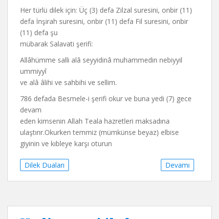
Her türlü dilek için: Üç (3) defa Zilzal suresini, onbir (11)
defa İnşirah suresini, onbir (11) defa Fil suresini, onbir
(11) defa şu
mübarak Salavati şerifi:
Allâhümme salli alâ seyyidinâ muhammedin nebiyyil
ummiyyî
ve alâ âlihi ve sahbihi ve sellim.
786 defada Besmele-i şerifi okur ve buna yedi (7) gece
devam
eden kimsenin Allah Teala hazretleri maksadına
ulaştırır.Okurken temmiz (mümkünse beyaz) elbise
giyinin ve kıbleye karşı oturun
Dilek Duaları
Devamı