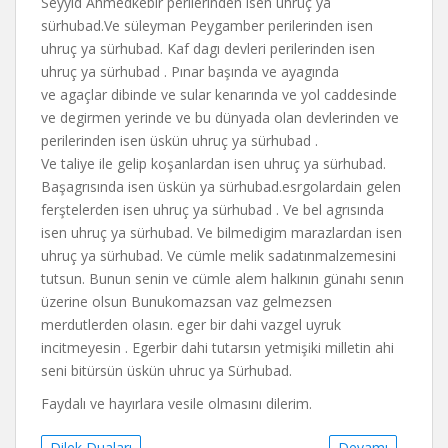
Seyyid Ahmedkebir perilerinden isen uhruç ya
sürhubad.Ve süleyman Peygamber perilerinden isen
uhruç ya sürhubad. Kaf dagı devleri perilerinden isen
uhruç ya sürhubad . Pınar başında ve ayagında
ve agaçlar dibinde ve sular kenarında ve yol caddesinde
ve degirmen yerinde ve bu dünyada olan devlerinden ve
perilerinden isen üskün uhruç ya sürhubad .
Ve taliye ile gelip koşanlardan isen uhruç ya sürhubad.
Başagrısında isen üskün ya sürhubad.esrgolardain gelen
ferştelerden isen uhruç ya sürhubad . Ve bel agrısında
isen uhruç ya sürhubad. Ve bilmedigim marazlardan isen
uhruç ya sürhubad. Ve cümle melik sadatınmalzemesini
tutsun. Bunun senin ve cümle alem halkının günahı senın
üzerine olsun Bunukomazsan vaz gelmezsen
merdutlerden olasın. eger bir dahi vazgel uyruk
incitmeyesin . Egerbir dahi tutarsın yetmişiki milletin ahi
seni bitürsün üskün uhruc ya Sürhubad.
Faydalı ve hayırlara vesile olmasını dilerim.
Dilek Duaları
Devamı