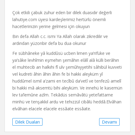
Çok etkili çabuk zuhur eden bir dilek duasıdır değerli
lahutiye.com üyesi kardeşlerimiz hertürlü önemli
hacetlerinizin yerine gelmesi için okuyun
Bin defa Allah c.c. ismi Ya Allah olarak zikredilir ve
ardından yüzonbir defa bu dua okunur
Fe sübhâneke yâ kuddûsü ucben limen ya’rifüke ve
ya’sâke levhîmin eşmehın şemâhın elâlî alâ külli berâhın
el muhtecib an halkıhi fî ulv şemûhıyyetihi sâhibül kuvveti
vel kudreti âhin âhin âhin fe bi hakki aleyküm yî
huddûmel ismil a’zami en tecîbû da’vetî ve tenfezû amelî
bi hakki mâ aksemtü bihi aleyküm. Ve innehü le kasemün
lev ta’lemûne azîm. Tekâdüs semâvâtü yetefattarne
minhü ve tenşakkıl ardu ve tehızzül cibâlü heddâ.Elvâhan
elvâhan elacele elacele essâate essâate.
Dilek Duaları
Devamı