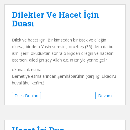
Dilekler Ve Hacet İçin
Duası
Dilek ve hacet için: Bir kimseden bir istek ve dileğin
olursa, bir defa Yasin suresini, otuzbeş (35) defa da bu
ismi şerifi okuduktan sonra o kişiden dileğin ve hacetini
istersen, dilediğin şey Allah c.c. ın izniyle yerine gelir
okunacak esma
Berhetiye esmalarından Şemhâbârûhin (karşılığı Elkâdiru
hüvallâhül kerîm.)
Dilek Duaları
Devamı