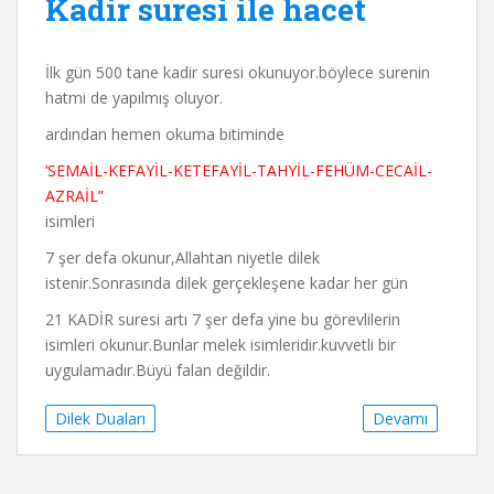
Kadir suresi ile hacet
İlk gün 500 tane kadir suresi okunuyor.böylece surenin
hatmi de yapılmış oluyor.
ardından hemen okuma bitiminde
‘SEMAİL-KEFAYİL-KETEFAYİL-TAHYİL-FEHÜM-CECAİL-
AZRAİL”
isimleri
7 şer defa okunur,Allahtan niyetle dilek
istenir.Sonrasında dilek gerçekleşene kadar her gün
21 KADİR suresi artı 7 şer defa yine bu görevlilerin
isimleri okunur.Bunlar melek isimleridir.kuvvetli bir
uygulamadır.Büyü falan değildir.
Dilek Duaları
Devamı