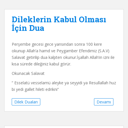
Dileklerin Kabul Olması
İçin Dua
Perşembe gecesi gece yarısından sonra 100 kere
okunup Allah’a hamd ve Peygamber Efendimiz (S.A.V)
Salavat getirilip dua kalpten okunur.İşallah Allah’ın izni ile
kısa sürede dileğiniz kabul görür.
Okunacak Salavat
” Esselatü vesselamü aleyke ya seyyidi ya Resullallah huz
bi yedi gallet hileti edrikni”
Dilek Duaları
Devamı