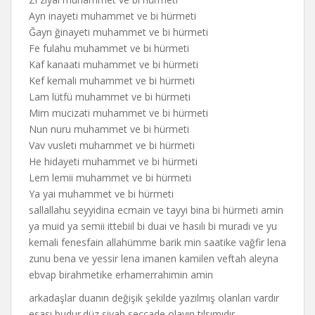
Ayn inayeti muhammet ve bi hürmeti
Ğayn ğinayeti muhammet ve bi hürmeti
Fe fulahu muhammet ve bi hürmeti
Kaf kanaati muhammet ve bi hürmeti
Kef kemali muhammet ve bi hürmeti
Lam lütfü muhammet ve bi hürmeti
Mim mucizati muhammet ve bi hürmeti
Nun nuru muhammet ve bi hürmeti
Vav vusleti muhammet ve bi hürmeti
He hidayeti muhammet ve bi hürmeti
Lem lemii muhammet ve bi hürmeti
Ya yai muhammet ve bi hürmeti
sallallahu seyyidina ecmain ve tayyi bina bi hürmeti amin
ya muid ya semii ittebiil bi duai ve hasılı bi muradi ve yu
kemali fenesfain allahümme barik min saatike vağfir lena
zunu bena ve yessir lena imanen kamilen veftah aleyna
ebvap birahmetike erhamerrahimin amin
arkadaşlar duanın değişik şekilde yazılmış olanları vardır
esası budur.düz siyah seccade olayın tılsımıdır…