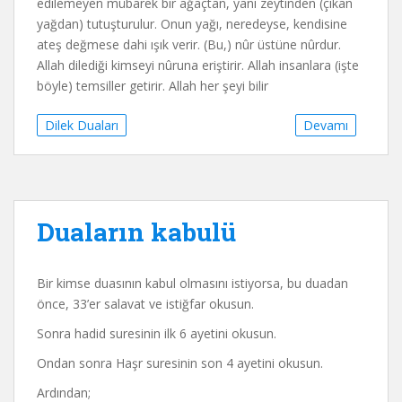
edilemeyen mübarek bir ağaçtan, yani zeytinden (çıkan
yağdan) tutuşturulur. Onun yağı, neredeyse, kendisine
ateş değmese dahi ışık verir. (Bu,) nûr üstüne nûrdur.
Allah dilediği kimseyi nûruna eriştirir. Allah insanlara (işte
böyle) temsiller getirir. Allah her şeyi bilir
Dilek Duaları
Devamı
Duaların kabulü
Bir kimse duasının kabul olmasını istiyorsa, bu duadan
önce, 33’er salavat ve istiğfar okusun.
Sonra hadid suresinin ilk 6 ayetini okusun.
Ondan sonra Haşr suresinin son 4 ayetini okusun.
Ardından;