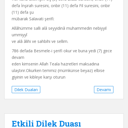
defa İnşirah suresini, onbir (11) defa Fil suresini, onbir
(11) defa şu
mübarak Salavati şerifi:
Allâhümme salli alâ seyyidinâ muhammedin nebiyyil
ummiyyî
ve alâ âlihi ve sahbihi ve sellim.
786 defada Besmele-i şerifi okur ve buna yedi (7) gece
devam
eden kimsenin Allah Teala hazretleri maksadına
ulaştırır.Okurken temmiz (mümkünse beyaz) elbise
giyinin ve kıbleye karşı oturun
Dilek Duaları
Devamı
Etkili Dilek Duası