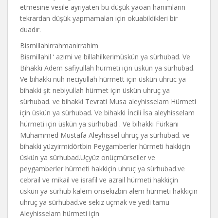
etmesine vesile ayrıyaten bu düşük yaoan hanımların
tekrardan düşük yapmamaları için okuabildikleri bir
duadır.
Bismillahirrahmanirrahim
Bismillahil ‘ azimi ve billahilkerimüskün ya sürhubad. Ve
Bihakki Adem safiyullah hürmeti için üskün ya sürhubad.
Ve bihakkı nuh neciyullah hürmett için üskün uhruc ya
bihakki şit nebiyullah hürmet için üskün uhruç ya
sürhubad. ve bihakki Tevrati Musa aleyhisselam Hürmeti
için üskün ya sürhubad. Ve bihakki İncili İsa aleyhisselam
hürmeti için üskün ya sürhubad . Ve bihakki Fürkanı
Muhammed Mustafa Aleyhissel uhruç ya sürhubad. ve
bihakki yüzyirmidörtbin Peygamberler hürmeti hakkiçin
üskün ya sürhubad.Üçyüz onüçmürseller ve
peygamberler hürmeti hakkiçin uhruç ya sürhubad.ve
cebrail ve mikail ve israfil ve azrail hürmeti hakkiçin
üskün ya sürhub kalem onsekizbin alem hürmeti hakkiçin
uhruç ya sürhubad.ve sekiz uçmak ve yedi tamu
Aleyhisselam hürmeti için