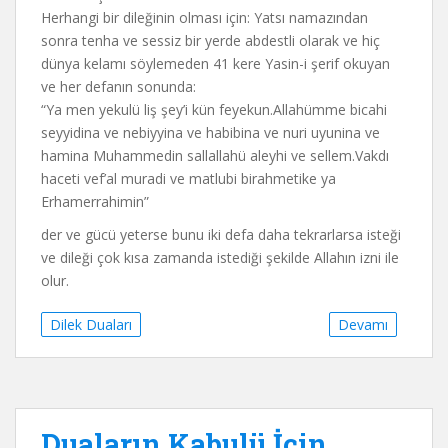
Herhangi bir dileğinin olması için: Yatsı namazından
sonra tenha ve sessiz bir yerde abdestli olarak ve hiç
dünya kelamı söylemeden 41 kere Yasin-i şerif okuyan
ve her defanın sonunda:
“Ya men yekulü liş şey’i kün feyekun.Allahümme bicahi
seyyidina ve nebiyyina ve habibina ve nuri uyunina ve
hamina Muhammedin sallallahü aleyhi ve sellem.Vakdı
haceti vef’al muradi ve matlubi birahmetike ya
Erhamerrahimin”
der ve gücü yeterse bunu iki defa daha tekrarlarsa isteği
ve dileği çok kısa zamanda istediği şekilde Allahın izni ile
olur.
Dilek Duaları
Devamı
Duaların Kabulü İçin