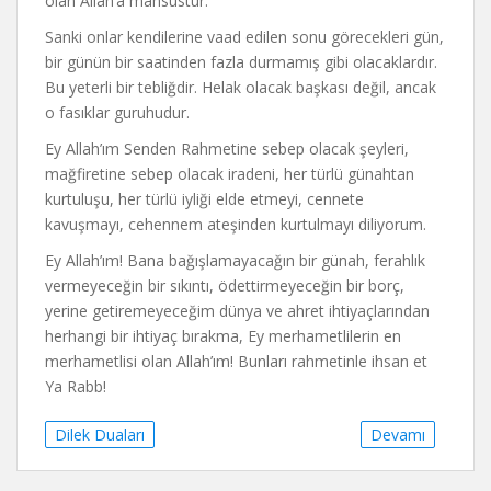
olan Allah’a mahsustur.
Sanki onlar kendilerine vaad edilen sonu görecekleri gün,
bir günün bir saatinden fazla durmamış gibi olacaklardır.
Bu yeterli bir tebliğdir. Helak olacak başkası değil, ancak
o fasıklar guruhudur.
Ey Allah’ım Senden Rahmetine sebep olacak şeyleri,
mağfiretine sebep olacak iradeni, her türlü günahtan
kurtuluşu, her türlü iyliği elde etmeyi, cennete
kavuşmayı, cehennem ateşinden kurtulmayı diliyorum.
Ey Allah’ım! Bana bağışlamayacağın bir günah, ferahlık
vermeyeceğin bir sıkıntı, ödettirmeyeceğin bir borç,
yerine getiremeyeceğim dünya ve ahret ihtiyaçlarından
herhangi bir ihtiyaç bırakma, Ey merhametlilerin en
merhametlisi olan Allah’ım! Bunları rahmetinle ihsan et
Ya Rabb!
Dilek Duaları
Devamı