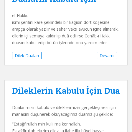
el-Hakku
ismi şerifini kare şeklindeki bir kağıdın dört köşesine
arapça olarak yazılır ve seher vakti avucun içine alınarak,
ellerin içi semaya kaldırılıp duâ edilirse Cenâb-ı Hakk
duasını kabul edip bütün işlerinde ona yardım eder
Dilek Duaları
Devamı
Dileklerin Kabulu İçin Dua
Dualarımızın kabulü ve dileklerimizin gerçekleşmesi için
manasını düşünerek okuyacağımız duamız şu şekilde:
“Estağfirullah min külli ma kerihallah,
Estağfirullah elazim ellezi la ilahe illa hüvel hayyel