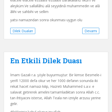
elacele elacele essâate essâate bârakallâhü fîküm ve
aleyküm.Ve sallallâhü alâ seyyidinâ muhammedin ve alâ
âlihi ve sahbihi ve sellim
yatsı namazından sonra okunması uygun olu
Dilek Duaları
Devamı
En Etkili Dilek Duası
İmam Gazali r.a. şöyle buyurmuştur: Bir kimse Besmele-i
şerifi 12000 defa okur ve her 1000 defanın sonunda iki
rekat hacet namazı kılıp, Hazreti Muhammed s.a.v. e
salavat getirerek amelini tamamladıktan sonra Allah c.c.
tan ihtiyacını isterse, Allah Teala nın izniyle arzusu yerine
gelir.
dilekleriniz kabul olunur inşallah