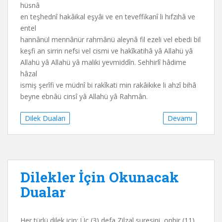
hüsnâ
en teşhednî hakâikal eşyâi ve en teveffikanî li hıfzıhâ ve
entel
hannânül mennânür rahmânü aleynâ fil ezeli vel ebedi bil
keşfi an sirrin nefsi vel cismi ve hakîkatihâ yâ Allahü yâ
Allahü yâ Allahü yâ maliki yevmiddîn. Sehhirlî hâdime
hâzal
ismiş şerîfi ve müdnî bi rakîkati min rakâikıke li ahzî bihâ
beyne ebnâü cinsî yâ Allahü yâ Rahmân.
Dilek Duaları
Devamı
Dilekler İçin Okunacak
Dualar
Her türlü dilek için: Üç (3) defa Zilzal suresini, onbir (11)