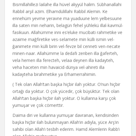
Bismillahillezi lailahe illa hüvel aliyyül halim. Sübhanallahi
Rabbil arşil azim. Elhamdülillahi Rabbil Alemin. Ke
ennehüm yevme yeravne ma yuaduune lem yelbesuune
illa saten min neharin, belagün fehel yühlekü illal-kavmül-
fasikuun. Allahümme inni es’eluke mucibati rahmetike ve
azaime mağfiretike ves-selamete min külli ismin vel-
ğanimete min külli birin vel-fevze bil cenneti ven-necate
minen-naar. Allahümme la deda’li zenben illa ğaferteh,
vela hemen illa ferecteh, velaa deynen illa kadayteh,
veha haceten min havaicid-dünya vel-ahireti illa
kadayteha birahmetike ya Erhamerrahimin.
( Tek olan Allah’tan başka hiçbir ilah yoktur. O’nun hiçbir
ortağı da yoktur. O çok yücedir, çok büyüktür. Tek olan
Allah’tan başka hiçbir ilah yoktur. O kullarına karşı çok
yumuşar ve çok cömerttir.
Daima diri ve kullarına yumuşar davranan, kendisinden
başka hiçbir ilah bulunmayan Allah’ın adıyla, yüce Arş’ın
sahibi olan Allah’ı tesbih ederim. Hamd Alemlerin Rabb’i