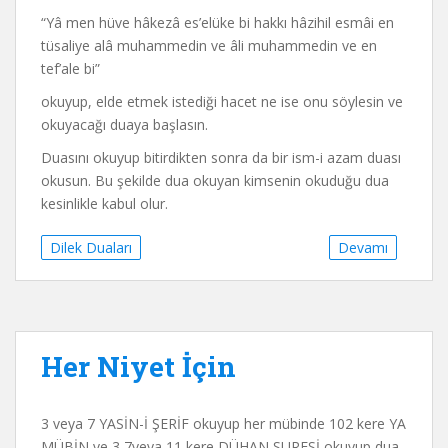
“Yâ men hüve hâkezâ es’elüke bi hakkı hâzihil esmâi en
tüsaliye alâ muhammedin ve âli muhammedin ve en
tef’ale bi”
okuyup, elde etmek istediği hacet ne ise onu söylesin ve
okuyacağı duaya başlasın.
Duasını okuyup bitirdikten sonra da bir ism-i azam duası
okusun. Bu şekilde dua okuyan kimsenin okuduğu dua
kesinlikle kabul olur.
Dilek Duaları
Devamı
Her Niyet İçin
3 veya 7 YASİN-İ ŞERİF okuyup her mübinde 102 kere YA
MÜBİN ve 3 7veya 11 kere DÜHAN SURESİ okuyup dua