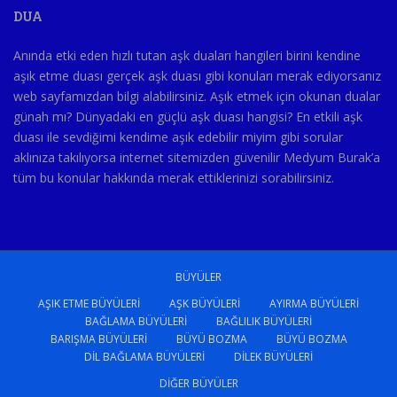
DUA
Anında etki eden hızlı tutan aşk duaları hangileri birini kendine
aşık etme duası gerçek aşk duası gibi konuları merak ediyorsanız
web sayfamızdan bilgi alabilirsiniz. Aşık etmek için okunan dualar
günah mı? Dünyadaki en güçlü aşk duası hangisi? En etkili aşk
duası ile sevdiğimi kendime aşık edebilir miyim gibi sorular
aklınıza takılıyorsa internet sitemizden güvenilir Medyum Burak’a
tüm bu konular hakkında merak ettiklerinizi sorabilirsiniz.
BÜYÜLER
AŞIK ETME BÜYÜLERI
AŞK BÜYÜLERI
AYIRMA BÜYÜLERI
BAĞLAMA BÜYÜLERI
BAĞLILIK BÜYÜLERI
BARIŞMA BÜYÜLERI
BÜYÜ BOZMA
BÜYÜ BOZMA
DIL BAĞLAMA BÜYÜLERI
DILEK BÜYÜLERI
DIĞER BÜYÜLER