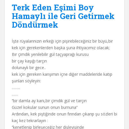
Terk Eden Eşimi Boy
Hamaylı ile Geri Getirmek
Döndürmek
İşte rüyalarınızın erkeği için pişirebileceğiniz bir büyü,bir
kek için gerekenlerden başka şuna ihtiyacımız olacak;
Bir çimdik yenilebilir gül taçyaprağı kurusu
bir çay kaşığı tarçın
dolunaylı bir gece..
kek için gereken karışımın içne diğer maddeleride katıp
şunları söyleyin:
……..
……
‘’bir damla ay kanı,bir çimdik gül ve tarçın
Güzel kokular sunun onun burnuna’’
Ardından, kek piştiğinde onun fırından çıkarıp şu sözleri bi
kaç kez tekrarlayın :
‘’kenetlenip birleşeceğiz her dişleyişinde