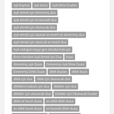
aşk büyüsü
aşk duası
Aşık Etme Duaları
aşık etmek için denenmiş dua
aşık etmek için en kuvvetli dua
aşık etmek için okunacak dua
aşık etmek için okunan en tesirli ve denenmiş dua
aşık etmek için okuncak en tesirli dua
Aşık olduğum kişiyi geri döndürmek için
Birini Kendine Aşık Etmek İçin Dua
büyü
denenmiş aşk duası
Denenmiş Aşık Etme Duası
Denenmiş Dilek Duası
dilek duaları
dilek duası
dilek için dua
dilek için okunacak dua
dileklerin kabulu için dua
dilekler için dua
dilekler için okunacak dua
Dilekler İçin Okunacak Dualar
dilek ve hacet duası
en etkili dilek duası
en etkili hacet duası
en kuvvetli dilek duası