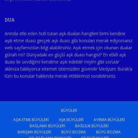
DUA
Anında etki eden hızlı tutan aşk duaları hangileri birini kendine
aşık etme duası gerçek aşk duası gibi konuları merak ediyorsanız
web sayfamızdan bilgi alabilirsiniz. Aşık etmek için okunan dualar
günah mı? Dünyadaki en güçlü aşk duası hangisi? En etkili aşk
duası ile sevdiğimi kendime aşık edebilir miyim gibi sorular
aklınıza takılıyorsa internet sitemizden güvenilir Medyum Burak’a
tüm bu konular hakkında merak ettiklerinizi sorabilirsiniz.
BÜYÜLER
AŞIK ETME BÜYÜLERI
AŞK BÜYÜLERI
AYIRMA BÜYÜLERI
BAĞLAMA BÜYÜLERI
BAĞLILIK BÜYÜLERI
BARIŞMA BÜYÜLERI
BÜYÜ BOZMA
BÜYÜ BOZMA