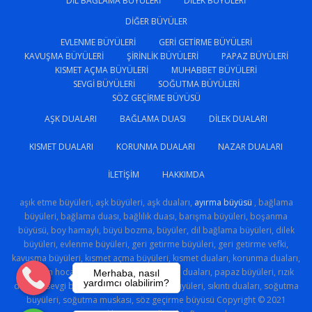
DIL BAĞLAMA BÜYÜLERI
DILEK BÜYÜLERI
DIĞER BÜYÜLER
EVLENME BÜYÜLERI
GERI GETIRME BÜYÜLERI
KAVUŞMA BÜYÜLERI
ŞIRINLIK BÜYÜLERI
PAPAZ BÜYÜLERI
KISMET AÇMA BÜYÜLERI
MUHABBET BÜYÜLERI
SEVGI BÜYÜLERI
SOĞUTMA BÜYÜLERI
SÖZ GEÇIRME BÜYÜSÜ
AŞK DUALARI
BAĞLAMA DUASI
DILEK DUALARI
KISMET DUALARI
KORUNMA DUALARI
NAZAR DUALARI
İLETIŞIM
HAKKIMDA
aşık etme büyüleri, aşk büyüleri, aşk duaları,
ayırma büyüsü
, bağlama
büyüleri, bağlama duası, bağlılık duası, barışma büyüleri, boşanma
büyüsü, boy hamaylı, büyü bozma, büyüler, dil bağlama büyüleri, dilek
büyüleri, evlenme büyüleri, geri getirme büyüleri, geri getirme vefki,
kavuşma büyüleri, kısmet açma büyüleri, kısmet duaları, korunma duaları,
medyum hoca, muhabbet büyüleri, nazar duaları, papaz büyüleri, rızık
Merhaba, nasıl
yardımcı olabilirim?
duaları, sevgi büyüsü, sevgi sihri, şirinlik büyüleri, sıkıntı duaları, soğutma
büyüleri, soğutma muskası, söz geçirme büyüsü Copyright © 2021