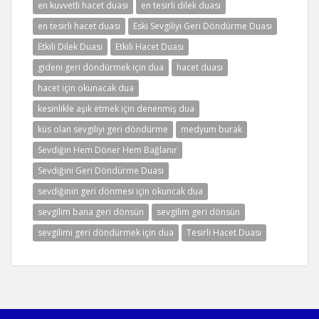
en kuvvetli hacet duası
en tesirli dilek duası
en tesirli hacet duası
Eski Sevgiliyi Geri Döndürme Duası
Etkili Dilek Duası
Etkili Hacet Duası
gideni geri döndürmek için dua
hacet duası
hacet için okunacak dua
kesinlikle aşık etmek için denenmiş dua
küs olan sevgiliyi geri döndürme
medyum burak
Sevdiğin Hem Döner Hem Bağlanır
Sevdiğini Geri Döndürme Duası
sevdiğinin geri dönmesi için okuncak dua
sevgilim bana geri dönsün
sevgilim geri dönsün
sevgilimi geri döndürmek için dua
Tesirli Hacet Duası