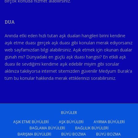
birçok konuda hizmet alabilirsiniz.
DUA
Anında etki eden hızlı tutan aşk duaları hangileri birini kendine
aşık etme duası gerçek aşk duası gibi konuları merak ediyorsanız
web sayfamızdan bilgi alabilirsiniz. Aşık etmek için okunan dualar
günah mı? Dünyadaki en güçlü aşk duası hangisi? En etkili aşk
duası ile sevdiğimi kendime aşık edebilir miyim gibi sorular
aklınıza takılıyorsa internet sitemizden güvenilir Medyum Burak’a
tüm bu konular hakkında merak ettiklerinizi sorabilirsiniz.
BÜYÜLER
AŞIK ETME BÜYÜLERI
AŞK BÜYÜLERI
AYIRMA BÜYÜLERI
BAĞLAMA BÜYÜLERI
BAĞLILIK BÜYÜLERI
BARIŞMA BÜYÜLERI
BÜYÜ BOZMA
BÜYÜ BOZMA