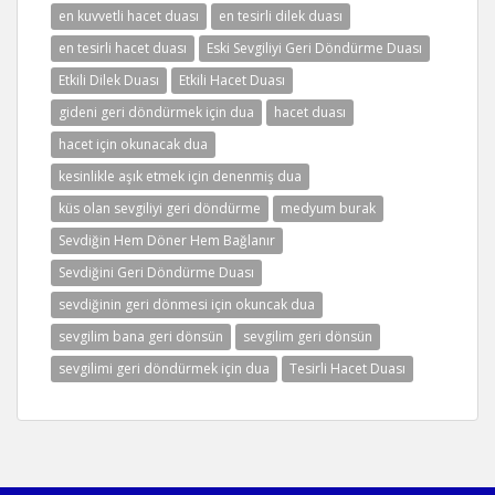
en kuvvetli hacet duası
en tesirli dilek duası
en tesirli hacet duası
Eski Sevgiliyi Geri Döndürme Duası
Etkili Dilek Duası
Etkili Hacet Duası
gideni geri döndürmek için dua
hacet duası
hacet için okunacak dua
kesinlikle aşık etmek için denenmiş dua
küs olan sevgiliyi geri döndürme
medyum burak
Sevdiğin Hem Döner Hem Bağlanır
Sevdiğini Geri Döndürme Duası
sevdiğinin geri dönmesi için okuncak dua
sevgilim bana geri dönsün
sevgilim geri dönsün
sevgilimi geri döndürmek için dua
Tesirli Hacet Duası