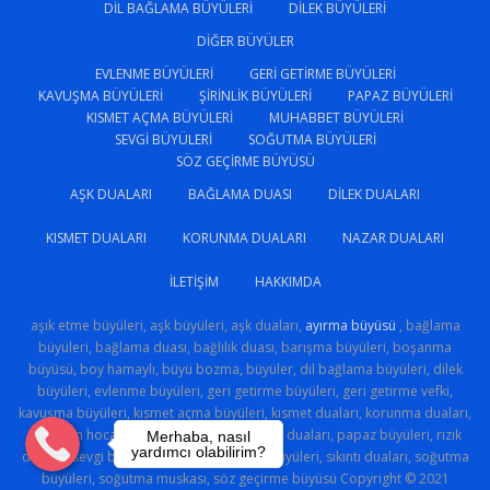
DIL BAĞLAMA BÜYÜLERI
DILEK BÜYÜLERI
DIĞER BÜYÜLER
EVLENME BÜYÜLERI
GERI GETIRME BÜYÜLERI
KAVUŞMA BÜYÜLERI
ŞIRINLIK BÜYÜLERI
PAPAZ BÜYÜLERI
KISMET AÇMA BÜYÜLERI
MUHABBET BÜYÜLERI
SEVGI BÜYÜLERI
SOĞUTMA BÜYÜLERI
SÖZ GEÇIRME BÜYÜSÜ
AŞK DUALARI
BAĞLAMA DUASI
DILEK DUALARI
KISMET DUALARI
KORUNMA DUALARI
NAZAR DUALARI
İLETIŞIM
HAKKIMDA
aşık etme büyüleri, aşk büyüleri, aşk duaları,
ayırma büyüsü
, bağlama
büyüleri, bağlama duası, bağlılık duası, barışma büyüleri, boşanma
büyüsü, boy hamaylı, büyü bozma, büyüler, dil bağlama büyüleri, dilek
büyüleri, evlenme büyüleri, geri getirme büyüleri, geri getirme vefki,
kavuşma büyüleri, kısmet açma büyüleri, kısmet duaları, korunma duaları,
medyum hoca, muhabbet büyüleri, nazar duaları, papaz büyüleri, rızık
Merhaba, nasıl
yardımcı olabilirim?
duaları, sevgi büyüsü, sevgi sihri, şirinlik büyüleri, sıkıntı duaları, soğutma
büyüleri, soğutma muskası, söz geçirme büyüsü Copyright © 2021