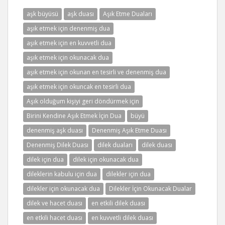
aşk büyüsü
aşk duası
Aşık Etme Duaları
aşık etmek için denenmiş dua
aşık etmek için en kuvvetli dua
aşık etmek için okunacak dua
aşık etmek için okunan en tesirli ve denenmiş dua
aşık etmek için okuncak en tesirli dua
Aşık olduğum kişiyi geri döndürmek için
Birini Kendine Aşık Etmek İçin Dua
büyü
denenmiş aşk duası
Denenmiş Aşık Etme Duası
Denenmiş Dilek Duası
dilek duaları
dilek duası
dilek için dua
dilek için okunacak dua
dileklerin kabulu için dua
dilekler için dua
dilekler için okunacak dua
Dilekler İçin Okunacak Dualar
dilek ve hacet duası
en etkili dilek duası
en etkili hacet duası
en kuvvetli dilek duası