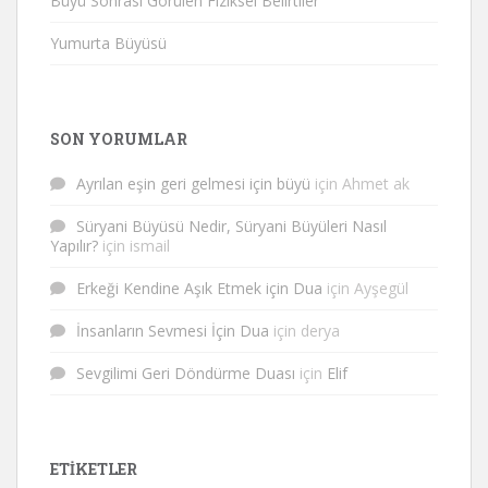
Büyü Sonrası Görülen Fiziksel Belirtiler
Yumurta Büyüsü
SON YORUMLAR
Ayrılan eşin geri gelmesi için büyü
için
Ahmet ak
Süryani Büyüsü Nedir, Süryani Büyüleri Nasıl
Yapılır?
için
ismail
Erkeği Kendine Aşık Etmek için Dua
için
Ayşegül
İnsanların Sevmesi İçin Dua
için
derya
Sevgilimi Geri Döndürme Duası
için
Elif
ETIKETLER