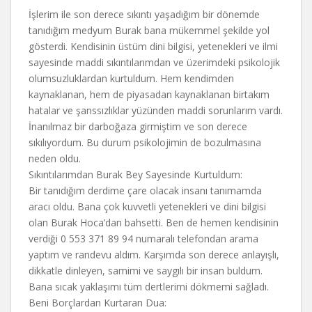
İşlerim ile son derece sıkıntı yaşadığım bir dönemde
tanıdığım medyum Burak bana mükemmel şekilde yol
gösterdi. Kendisinin üstüm dini bilgisi, yetenekleri ve ilmi
sayesinde maddi sıkıntılarımdan ve üzerimdeki psikolojik
olumsuzluklardan kurtuldum. Hem kendimden
kaynaklanan, hem de piyasadan kaynaklanan birtakım
hatalar ve şanssızlıklar yüzünden maddi sorunlarım vardı.
İnanılmaz bir darboğaza girmiştim ve son derece
sıkılıyordum. Bu durum psikolojimin de bozulmasına
neden oldu.
Sıkıntılarımdan Burak Bey Sayesinde Kurtuldum:
Bir tanıdığım derdime çare olacak insanı tanımamda
aracı oldu. Bana çok kuvvetli yetenekleri ve dini bilgisi
olan Burak Hoca’dan bahsetti. Ben de hemen kendisinin
verdiği 0 553 371 89 94 numaralı telefondan arama
yaptım ve randevu aldım. Karşımda son derece anlayışlı,
dikkatle dinleyen, samimi ve saygılı bir insan buldum.
Bana sıcak yaklaşımı tüm dertlerimi dökmemi sağladı.
Beni Borçlardan Kurtaran Dua: