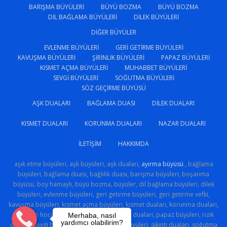
BARIŞMA BÜYÜLERI
BÜYÜ BOZMA
BÜYÜ BOZMA
DIL BAĞLAMA BÜYÜLERI
DILEK BÜYÜLERI
DIĞER BÜYÜLER
EVLENME BÜYÜLERI
GERI GETIRME BÜYÜLERI
KAVUŞMA BÜYÜLERI
ŞIRINLIK BÜYÜLERI
PAPAZ BÜYÜLERI
KISMET AÇMA BÜYÜLERI
MUHABBET BÜYÜLERI
SEVGI BÜYÜLERI
SOĞUTMA BÜYÜLERI
SÖZ GEÇIRME BÜYÜSÜ
AŞK DUALARI
BAĞLAMA DUASI
DILEK DUALARI
KISMET DUALARI
KORUNMA DUALARI
NAZAR DUALARI
İLETIŞIM
HAKKIMDA
aşık etme büyüleri, aşk büyüleri, aşk duaları,
ayırma büyüsü
, bağlama
büyüleri, bağlama duası, bağlılık duası, barışma büyüleri, boşanma
büyüsü, boy hamaylı, büyü bozma, büyüler, dil bağlama büyüleri, dilek
büyüleri, evlenme büyüleri, geri getirme büyüleri, geri getirme vefki,
kavuşma büyüleri, kısmet açma büyüleri, kısmet duaları, korunma duaları,
medyum hoca, muhabbet büyüleri, nazar duaları, papaz büyüleri, rızık
Merhaba, nasıl
yardımcı olabilirim?
duaları, sevgi büyüsü, sevgi sihri, şirinlik büyüleri, sıkıntı duaları, soğutma