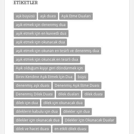
ETIKETLER
aşk büyüsü
aşk duası
Aşık Etme Duaları
aşık etmek için denenmiş dua
aşık etmek için en kuvvetli dua
aşık etmek için okunacak dua
aşık etmek için okunan en tesirli ve denenmiş dua
aşık etmek için okuncak en tesirli dua
Aşık olduğum kişiyi geri döndürmek için
Birini Kendine Aşık Etmek İçin Dua
büyü
denenmiş aşk duası
Denenmiş Aşık Etme Duası
Denenmiş Dilek Duası
dilek duaları
dilek duası
dilek için dua
dilek için okunacak dua
dileklerin kabulu için dua
dilekler için dua
dilekler için okunacak dua
Dilekler İçin Okunacak Dualar
dilek ve hacet duası
en etkili dilek duası