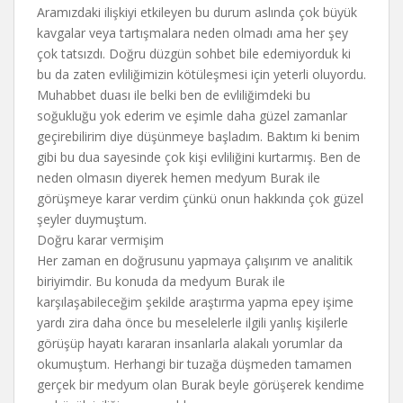
Aramızdaki ilişkiyi etkileyen bu durum aslında çok büyük
kavgalar veya tartışmalara neden olmadı ama her şey
çok tatsızdı. Doğru düzgün sohbet bile edemiyorduk ki
bu da zaten evliliğimizin kötüleşmesi için yeterli oluyordu.
Muhabbet duası ile belki ben de evliliğimdeki bu
soğukluğu yok ederim ve eşimle daha güzel zamanlar
geçirebilirim diye düşünmeye başladım. Baktım ki benim
gibi bu dua sayesinde çok kişi evliliğini kurtarmış. Ben de
neden olmasın diyerek hemen medyum Burak ile
görüşmeye karar verdim çünkü onun hakkında çok güzel
şeyler duymuştum.
Doğru karar vermişim
Her zaman en doğrusunu yapmaya çalışırım ve analitik
biriyimdir. Bu konuda da medyum Burak ile
karşılaşabileceğim şekilde araştırma yapma epey işime
yardı zira daha önce bu meselelerle ilgili yanlış kişilerle
görüşüp hayatı kararan insanlarla alakalı yorumlar da
okumuştum. Herhangi bir tuzağa düşmeden tamamen
gerçek bir medyum olan Burak beyle görüşerek kendime