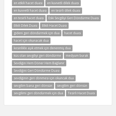
en etkili hacet duası
en kuvvetli dilek duası
en kuvvetli hacet duası
en tesirli dilek duası
en tesirli hacet duası
Eski Sevgiliyi Geri Döndürme Duası
Etkili Dilek Duası
Etkili Hacet Duası
gideni geri döndürmek için dua
hacet duası
hacet için okunacak dua
kesinlikle aşık etmek için denenmiş dua
küs olan sevgiliyi geri döndürme
medyum burak
Sevdiğin Hem Döner Hem Bağlanır
Sevdiğini Geri Döndürme Duası
sevdiğinin geri dönmesi için okuncak dua
sevgilim bana geri dönsün
sevgilim geri dönsün
sevgilimi geri döndürmek için dua
Tesirli Hacet Duası