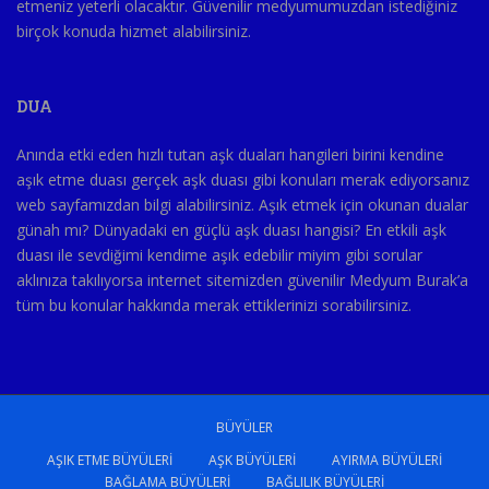
etmeniz yeterli olacaktır. Güvenilir medyumumuzdan istediğiniz
birçok konuda hizmet alabilirsiniz.
DUA
Anında etki eden hızlı tutan aşk duaları hangileri birini kendine
aşık etme duası gerçek aşk duası gibi konuları merak ediyorsanız
web sayfamızdan bilgi alabilirsiniz. Aşık etmek için okunan dualar
günah mı? Dünyadaki en güçlü aşk duası hangisi? En etkili aşk
duası ile sevdiğimi kendime aşık edebilir miyim gibi sorular
aklınıza takılıyorsa internet sitemizden güvenilir Medyum Burak’a
tüm bu konular hakkında merak ettiklerinizi sorabilirsiniz.
BÜYÜLER
AŞIK ETME BÜYÜLERI
AŞK BÜYÜLERI
AYIRMA BÜYÜLERI
BAĞLAMA BÜYÜLERI
BAĞLILIK BÜYÜLERI