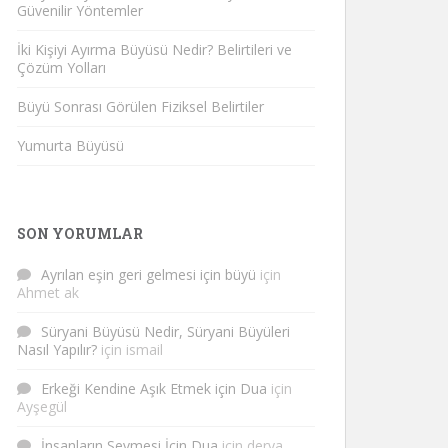
Güvenilir Yöntemler
İki Kişiyi Ayırma Büyüsü Nedir? Belirtileri ve
Çözüm Yolları
Büyü Sonrası Görülen Fiziksel Belirtiler
Yumurta Büyüsü
SON YORUMLAR
Ayrılan eşin geri gelmesi için büyü
için
Ahmet ak
Süryani Büyüsü Nedir, Süryani Büyüleri
Nasıl Yapılır?
için
ismail
Erkeği Kendine Aşık Etmek için Dua
için
Ayşegül
İnsanların Sevmesi İçin Dua
için
derya