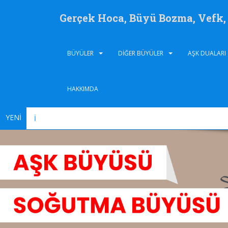
Gerçek Hoca, Büyü Bozma, Vefk
BÜYÜLER
DIĞER BÜYÜLER
AŞK DUALARI
HAKKIMDA
YENİ
İğne İle Yapılan Bü