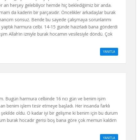
er an herşey gelebiliyor hemde hiç beklediğimiz bir anda.
am da kaderin bir parçasıdır. Öncelikler arkadaşlar burak
inancım sonsuz. Bende bu sayede çalışmaya sorunlarımı
yaptık harmura celbi. 14-15 günde haızrladı bana gönderdi
m Allah’ın izniyle burak hocamın vesilesiyle döndü. Çok
YANITLA
m. Bugün harmura celbinde 16 ncı gün ve benim işim
benim işlem tesir etmeye başladı. Her insanda farklı
 şekilde oldu. O kadar iyi bir gelişme ki benim için bu durum
um burak hocadır gerisi boş bana göre çok memun kaldım
YANITLA