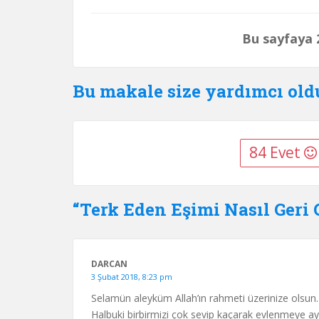
Bu sayfaya 2
Bu makale size yardımcı ol
84 Evet
“Terk Eden Eşimi Nasıl Geri G
DARCAN
3 Şubat 2018, 8:23 pm
Selamün aleyküm Allah’ın rahmeti üzerinize olsun.
Halbuki birbirmizi çok sevip kaçarak evlenmeye ay