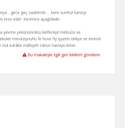
veya .. gece geç saatlerde … kere suretül karia’yı
 tesir eder. Kerimesi aşağıdadır:
ri’a yevme yekûnünnâsü kelferâşil mebsûsi ve
sekulet mevâziynühü fe hüve fiy ıyşetin râdıye ve emmâ
e mâ edrâke mâhiyeh nârün hamiye.Amin
Bu makaleyle ilgili geri bildirim gönderin.