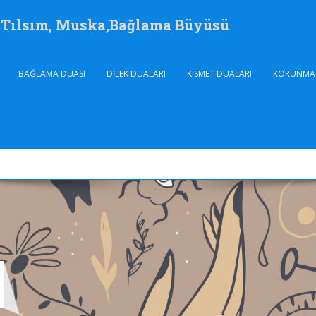
, Tılsım, Muska,Bağlama Büyüsü
BAĞLAMA DUASI
DILEK DUALARI
KISMET DUALARI
KORUNMA 