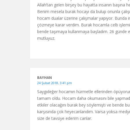
Allah’tan gelen birşey bu hayatta insanın başına h
Benim mesela burak hocayı da bulup onunla çalışm
hocam dualar üzerine çalışmalar yapıyor. Bunda 
çözmeye karar verdim. Burak hocamla celb işlemi 
bende taşımaya kullanmaya başladım. 26 günde eşi
mutluyuz.
BAYHAN
24 Şubat 2018, 3:41 pm
Saygıdeğer hocamın hürmetle ellerinden öpüyoru
tamam oldu. Hocam daha okumasını bile yapmadan 
etkiler olacağını burak bey söylemişti ve bende bu
karşısında çok heyecanlandım. Varsa yoksa medy
size de tavsiye ederim canlar.