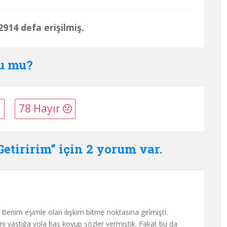
914 defa erişilmiş.
du mu?
78 Hayır
etiririm” için 2 yorum var.
 Benim eşimle olan ilişkim bitme noktasına gelmişti.
nı yastığa yola baş koyup sözler vermiştik. Fakat bu da