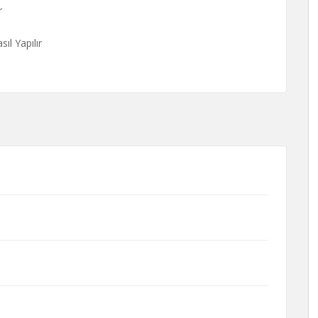
r
l Yapılır