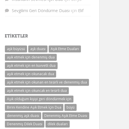
Sevgilimi Geri Döndürme Duası
için
Elif
ETIKETLER
aşk büyüsü
aşk duası
Aşık Etme Duaları
aşık etmek için denenmiş dua
aşık etmek için en kuvvetli dua
aşık etmek için okunacak dua
aşık etmek için okunan en tesirli ve denenmiş dua
aşık etmek için okuncak en tesirli dua
Aşık olduğum kişiyi geri döndürmek için
Birini Kendine Aşık Etmek İçin Dua
büyü
denenmiş aşk duası
Denenmiş Aşık Etme Duası
Denenmiş Dilek Duası
dilek duaları