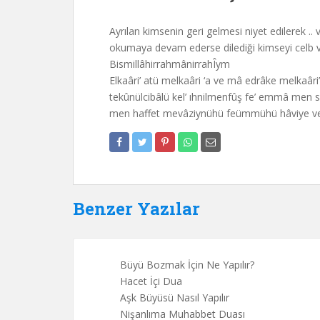
Ayrılan kimsenin geri gelmesi niyet edilerek .. 
okumaya devam ederse dilediği kimseyi celb ve
BismillâhirrahmânirrahÎym
Elkaâri’ atü melkaâri ‘a ve mâ edrâke melkaâ
tekûnülcibâlü kel’ ıhnilmenfûş fe’ emmâ men 
men haffet mevâziynühü feümmühü hâviye v
Benzer Yazılar
Büyü Bozmak İçin Ne Yapılır?
Hacet İçi Dua
Aşk Büyüsü Nasıl Yapılır
Nişanlıma Muhabbet Duası