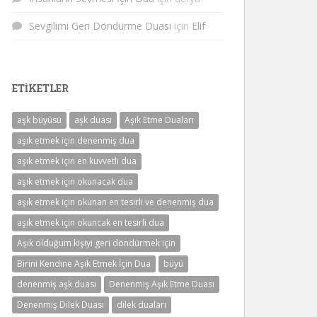
Sevgilimi Geri Döndürme Duası
için
Elif
ETIKETLER
aşk büyüsü
aşk duası
Aşık Etme Duaları
aşık etmek için denenmiş dua
aşık etmek için en kuvvetli dua
aşık etmek için okunacak dua
aşık etmek için okunan en tesirli ve denenmiş dua
aşık etmek için okuncak en tesirli dua
Aşık olduğum kişiyi geri döndürmek için
Birini Kendine Aşık Etmek İçin Dua
büyü
denenmiş aşk duası
Denenmiş Aşık Etme Duası
Denenmiş Dilek Duası
dilek duaları