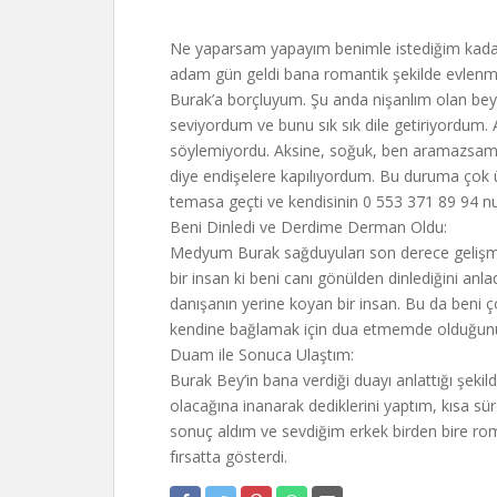
Ne yaparsam yapayım benimle istediğim kadar
adam gün geldi bana romantik şekilde evlenme
Burak’a borçluyum. Şu anda nişanlım olan beyle
seviyordum ve bunu sık sık dile getiriyordum. 
söylemiyordu. Aksine, soğuk, ben aramazsam
diye endişelere kapılıyordum. Bu duruma çok 
temasa geçti ve kendisinin 0 553 371 89 94 n
Beni Dinledi ve Derdime Derman Oldu:
Medyum Burak sağduyuları son derece gelişmiş b
bir insan ki beni canı gönülden dinlediğini an
danışanın yerine koyan bir insan. Bu da beni ç
kendine bağlamak için dua etmemde olduğunu 
Duam ile Sonuca Ulaştım:
Burak Bey’in bana verdiği duayı anlattığı şeki
olacağına inanarak dediklerini yaptım, kısa 
sonuç aldım ve sevdiğim erkek birden bire rom
fırsatta gösterdi.