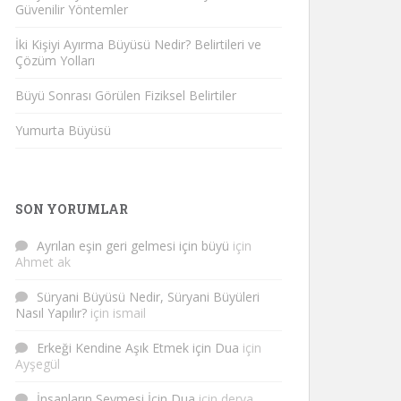
Güvenilir Yöntemler
İki Kişiyi Ayırma Büyüsü Nedir? Belirtileri ve
Çözüm Yolları
Büyü Sonrası Görülen Fiziksel Belirtiler
Yumurta Büyüsü
SON YORUMLAR
Ayrılan eşin geri gelmesi için büyü
için
Ahmet ak
Süryani Büyüsü Nedir, Süryani Büyüleri
Nasıl Yapılır?
için
ismail
Erkeği Kendine Aşık Etmek için Dua
için
Ayşegül
İnsanların Sevmesi İçin Dua
için
derya