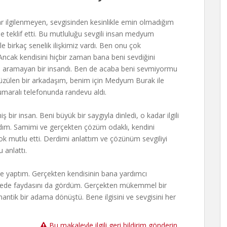
 ilgilenmeyen, sevgisinden kesinlikle emin olmadığım
 teklif etti. Bu mutluluğu sevgili insan medyum
 birkaç senelik ilişkimiz vardı. Ben onu çok
Ancak kendisini hiçbir zaman bana beni sevdiğini
 aramayan bir insandı. Ben de acaba beni sevmiyormu
üzülen bir arkadaşım, benim için Medyum Burak ile
umaralı telefonunda randevu aldı.
ir insan. Beni büyük bir saygıyla dinledi, o kadar ilgili
ladım. Samimi ve gerçekten çözüm odaklı, kendini
ok mutlu etti. Derdimi anlattım ve çözünüm sevgiliyi
anlattı.
lde yaptım. Gerçekten kendisinin bana yardımcı
sürede faydasını da gördüm. Gerçekten mükemmel bir
antik bir adama dönüştü. Bene ilgisini ve sevgisini her
Bu makaleyle ilgili geri bildirim gönderin.