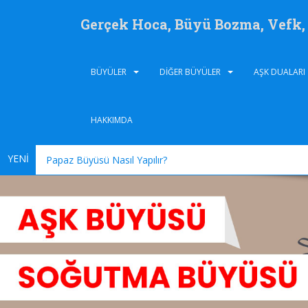
Gerçek Hoca, Büyü Bozma, Vefk
BÜYÜLER
DIĞER BÜYÜLER
AŞK DUALARI
HAKKIMDA
YENİ
Papaz Büyüsü Nasıl Yapılır?