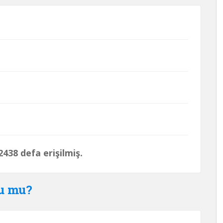
438 defa erişilmiş.
du mu?