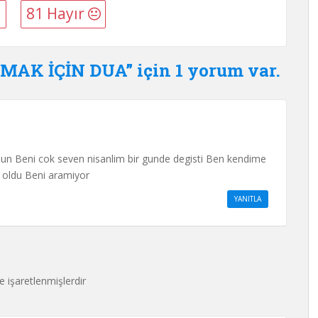
81 Hayır
AK İÇİN DUA” için 1 yorum var.
lun Beni cok seven nisanlim bir gunde degisti Ben kendime
a oldu Beni aramiyor
YANITLA
le işaretlenmişlerdir