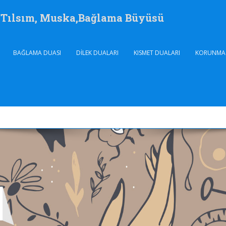
, Tılsım, Muska,Bağlama Büyüsü
BAĞLAMA DUASI
DILEK DUALARI
KISMET DUALARI
KORUNMA 