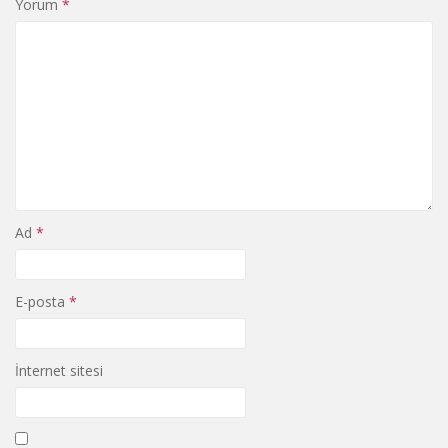
Yorum
*
Ad
*
E-posta
*
İnternet sitesi