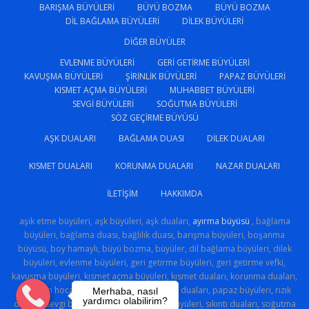
BARIŞMA BÜYÜLERI
BÜYÜ BOZMA
BÜYÜ BOZMA
DIL BAĞLAMA BÜYÜLERI
DILEK BÜYÜLERI
DIĞER BÜYÜLER
EVLENME BÜYÜLERI
GERI GETIRME BÜYÜLERI
KAVUŞMA BÜYÜLERI
ŞIRINLIK BÜYÜLERI
PAPAZ BÜYÜLERI
KISMET AÇMA BÜYÜLERI
MUHABBET BÜYÜLERI
SEVGI BÜYÜLERI
SOĞUTMA BÜYÜLERI
SÖZ GEÇIRME BÜYÜSÜ
AŞK DUALARI
BAĞLAMA DUASI
DILEK DUALARI
KISMET DUALARI
KORUNMA DUALARI
NAZAR DUALARI
İLETIŞIM
HAKKIMDA
aşık etme büyüleri, aşk büyüleri, aşk duaları,
ayırma büyüsü
, bağlama
büyüleri, bağlama duası, bağlılık duası, barışma büyüleri, boşanma
büyüsü, boy hamaylı, büyü bozma, büyüler, dil bağlama büyüleri, dilek
büyüleri, evlenme büyüleri, geri getirme büyüleri, geri getirme vefki,
kavuşma büyüleri, kısmet açma büyüleri, kısmet duaları, korunma duaları,
medyum hoca, muhabbet büyüleri, nazar duaları, papaz büyüleri, rızık
Merhaba, nasıl
yardımcı olabilirim?
duaları, sevgi büyüsü, sevgi sihri, şirinlik büyüleri, sıkıntı duaları, soğutma