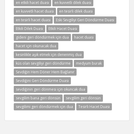
en etkili hacet duası
en kuvvetli dilek duası
en kuvvetli hacet duası
en tesirli dilek duası
en tesirli hacet duası
Eski Sevgiliyi Geri Döndürme Duası
Etkili Dilek Duası
Etkili Hacet Duası
gideni geri döndürmek için dua
hacet duası
hacet için okunacak dua
kesinlikle aşık etmek için denenmiş dua
küs olan sevgiliyi geri döndürme
medyum burak
Sevdiğin Hem Döner Hem Bağlanır
Sevdiğini Geri Döndürme Duası
sevdiğinin geri dönmesi için okuncak dua
sevgilim bana geri dönsün
sevgilim geri dönsün
sevgilimi geri döndürmek için dua
Tesirli Hacet Duası