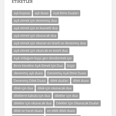
ETIKETLER
aşk büyüsü
aşk duası
Aşık Etme Duaları
aşık etmek için denenmiş dua
aşık etmek için en kuvvetli dua
aşık etmek için okunacak dua
aşık etmek için okunan en tesirli ve denenmiş dua
aşık etmek için okuncak en tesirli dua
Aşık olduğum kişiyi geri döndürmek için
Birini Kendine Aşık Etmek İçin Dua
büyü
denenmiş aşk duası
Denenmiş Aşık Etme Duası
Denenmiş Dilek Duası
dilek duaları
dilek duası
dilek için dua
dilek için okunacak dua
dileklerin kabulu için dua
dilekler için dua
dilekler için okunacak dua
Dilekler İçin Okunacak Dualar
dilek ve hacet duası
en etkili dilek duası