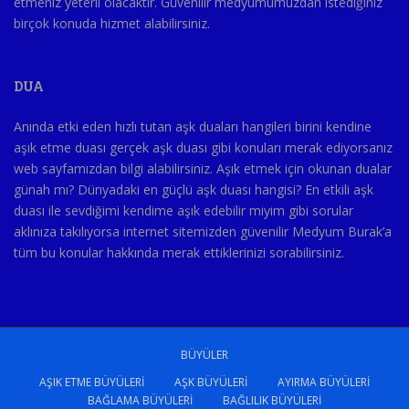
etmeniz yeterli olacaktır. Güvenilir medyumumuzdan istediğiniz
birçok konuda hizmet alabilirsiniz.
DUA
Anında etki eden hızlı tutan aşk duaları hangileri birini kendine
aşık etme duası gerçek aşk duası gibi konuları merak ediyorsanız
web sayfamızdan bilgi alabilirsiniz. Aşık etmek için okunan dualar
günah mı? Dünyadaki en güçlü aşk duası hangisi? En etkili aşk
duası ile sevdiğimi kendime aşık edebilir miyim gibi sorular
aklınıza takılıyorsa internet sitemizden güvenilir Medyum Burak’a
tüm bu konular hakkında merak ettiklerinizi sorabilirsiniz.
BÜYÜLER
AŞIK ETME BÜYÜLERI
AŞK BÜYÜLERI
AYIRMA BÜYÜLERI
BAĞLAMA BÜYÜLERI
BAĞLILIK BÜYÜLERI