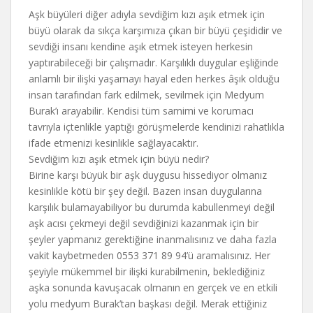
Aşk büyüleri diğer adıyla sevdiğim kızı aşık etmek için
büyü olarak da sıkça karşımıza çıkan bir büyü çeşididir ve
sevdiği insanı kendine aşık etmek isteyen herkesin
yaptırabileceği bir çalışmadır. Karşılıklı duygular eşliğinde
anlamlı bir ilişki yaşamayı hayal eden herkes âşık olduğu
insan tarafından fark edilmek, sevilmek için Medyum
Burak’ı arayabilir. Kendisi tüm samimi ve korumacı
tavrıyla içtenlikle yaptığı görüşmelerde kendinizi rahatlıkla
ifade etmenizi kesinlikle sağlayacaktır.
Sevdiğim kızı aşık etmek için büyü nedir?
Birine karşı büyük bir aşk duygusu hissediyor olmanız
kesinlikle kötü bir şey değil. Bazen insan duygularına
karşılık bulamayabiliyor bu durumda kabullenmeyi değil
aşk acısı çekmeyi değil sevdiğinizi kazanmak için bir
şeyler yapmanız gerektiğine inanmalısınız ve daha fazla
vakit kaybetmeden 0553 371 89 94’ü aramalısınız. Her
şeyiyle mükemmel bir ilişki kurabilmenin, beklediğiniz
aşka sonunda kavuşacak olmanın en gerçek ve en etkili
yolu medyum Burak’tan başkası değil. Merak ettiğiniz