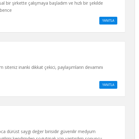
 bir şirkette çalışmaya başladım ve hızlı bir şekilde
 bence
YANITLA
iteniz inanki dikkat çekici, paylaşımların devamını
YANITLA
ca dürüst saygı değer birisidir güvenilir medyum
evgilimi kendimden sogutmak için yaptırdım sonuncu