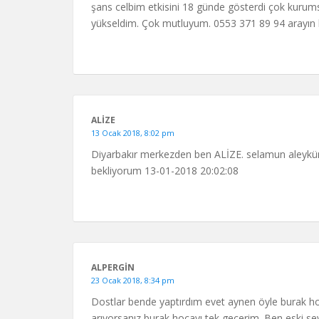
şans celbim etkisini 18 günde gösterdi çok kurumsal
yükseldim. Çok mutluyum. 0553 371 89 94 arayın
ALİZE
13 Ocak 2018, 8:02 pm
Diyarbakır merkezden ben ALİZE. selamun aleyküm s
bekliyorum 13-01-2018 20:02:08
ALPERGİN
23 Ocak 2018, 8:34 pm
Dostlar bende yaptırdım evet aynen öyle burak ho
arıyorsanız burak hocayı tek geçerim. Ben eski s