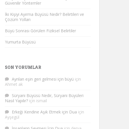
Güvenilir Yöntemler
İki Kişiyi Ayırma Büyüsü Nedir? Belirtileri ve
Çözüm Yolları
Büyü Sonrası Görülen Fiziksel Belirtiler
Yumurta Büyüsü
SON YORUMLAR
Ayrılan eşin geri gelmesi için büyü
için
Ahmet ak
Süryani Büyüsü Nedir, Süryani Büyüleri
Nasıl Yapılır?
için
ismail
Erkeği Kendine Aşık Etmek için Dua
için
Ayşegül
İnsanların Sevmesi İçin Dua
için
derya