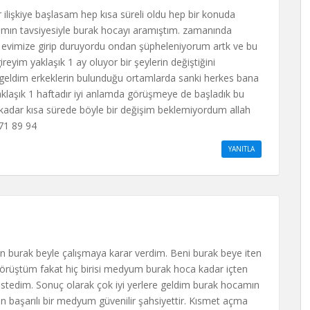
ilişkiye başlasam hep kısa süreli oldu hep bir konuda
aşımın tavsiyesiyle burak hocayı aramıştım. zamanında
li evimize girip duruyordu ondan şüpheleniyorum artk ve bu
im yaklaşık 1 ay oluyor bir şeylerin değiştiğini
 geldim erkeklerin bulunduğu ortamlarda sanki herkes bana
yaklaşık 1 haftadır iyi anlamda görüşmeye de başladık bu
 kadar kısa sürede böyle bir değişim beklemiyordum allah
371 89 94
YANITLA
 burak beyle çalışmaya karar verdim. Beni burak beye iten
örüştüm fakat hiç birisi medyum burak hoca kadar içten
stedim. Sonuç olarak çok iyi yerlere geldim burak hocamın
 başarılı bir medyum güvenilir şahsiyettir. Kısmet açma