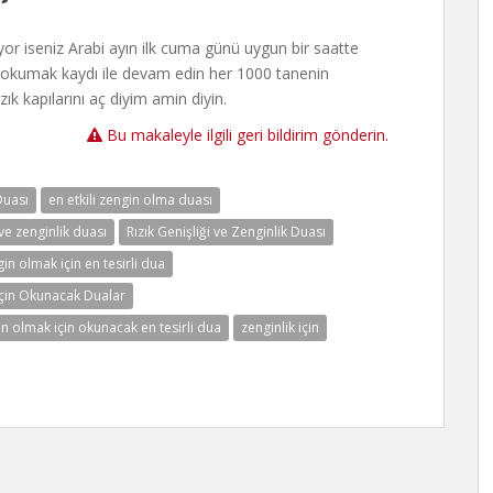
üyor iseniz Arabi ayın ilk cuma günü uygun bir saatte
e okumak kaydı ile devam edin her 1000 tanenin
k kapılarını aç diyim amin diyin.
Bu makaleyle ilgili geri bildirim gönderin.
Duası
en etkili zengin olma duası
ve zenginlik duası
Rızık Genişliği ve Zenginlik Duası
in olmak için en tesirli dua
çin Okunacak Dualar
n olmak için okunacak en tesirli dua
zenginlik için