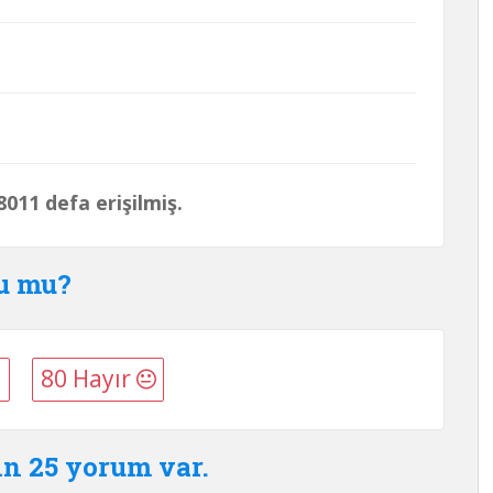
011 defa erişilmiş.
du mu?
80 Hayır
in 25 yorum var.