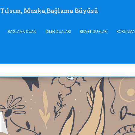
, Tılsım, Muska,Bağlama Büyüsü
BAĞLAMA DUASI
DILEK DUALARI
KISMET DUALARI
KORUNMA 