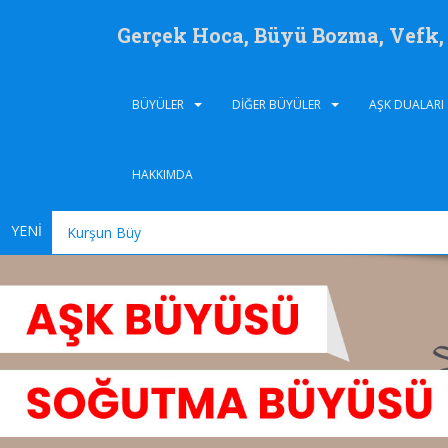
Gerçek Hoca, Büyü Bozma, Vefk
BÜYÜLER
DIĞER BÜYÜLER
AŞK DUALARI
HAKKIMDA
YENİ
Kurşun Büyüsü Nedir, Kur