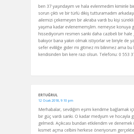
ben 37 yaşındayım ve hala evlenmedim kiminle bir 
sorun çıktı ve bir türlü dikiş tutturamadım arkad
ailemizi çekemeyen bir akraba vardı bu kişi sürek
yaşıma kadar evlenememşlim. nerneyse konuya girey
hissediyorum resmen sanki daha cazibeli bir hale
bakıyor bana yakın olmak istiyorlar ve biriyle de 
sefer evliliğe gider mi gitmez mi bilinmez ama bu
kendisinden bin kere razı olsun. Telefonu: 0 553 
ERTUĞRUL
12 Ocak 2018, 9:10 pm
Merhabalar, sevdiğim eşimi kendime bağlamak için
bir güç vardı sanki. O kadar medyum ve hocayla g
gelmedi. Açıkcası bundan etkilendim ve denemek i
kısmet açma celbini herkese öneriyorum gerçekten