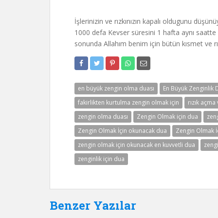
İşlerinizin ve rızkınızın kapalı oldugunu düşün
1000 defa Kevser süresini 1 hafta aynı saatt
sonunda Allahım benim için bütün kısmet ve rızı
en büyük zengin olma duası
En Büyük Zenginlik 
fakirlikten kurtulma zengin olmak için
rızık açma 
zengin olma duası
Zengin Olmak için dua
zeng
Zengin Olmak İçin okunacak dua
Zengin Olmak İ
zengin olmak için okunacak en kuvvetli dua
zengi
zenginlik için dua
Benzer Yazılar