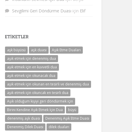
Sevgilimi Geri Döndürme Duası
için
Elif
ETIKETLER
aşk büyüsü
aşk duası
Aşık Etme Duaları
aşık etmek için denenmiş dua
aşık etmek için en kuvvetli dua
aşık etmek için okunacak dua
aşık etmek için okunan en tesirli ve denenmiş dua
aşık etmek için okuncak en tesirli dua
Aşık olduğum kişiyi geri döndürmek için
Birini Kendine Aşık Etmek İçin Dua
büyü
denenmiş aşk duası
Denenmiş Aşık Etme Duası
Denenmiş Dilek Duası
dilek duaları