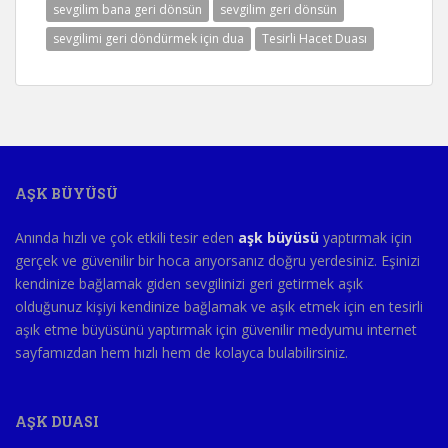
sevgilim bana geri dönsün
sevgilim geri dönsün
sevgilimi geri döndürmek için dua
Tesirli Hacet Duası
AŞK BÜYÜSÜ
Anında hızlı ve çok etkili tesir eden
aşk büyüsü
yaptırmak için
gerçek ve güvenilir bir hoca arıyorsanız doğru yerdesiniz. Eşinizi
kendinize bağlamak giden sevgilinizi geri getirmek aşık
olduğunuz kişiyi kendinize bağlamak ve aşık etmek için en tesirli
aşık etme büyüsünü yaptırmak için güvenilir medyumu internet
sayfamızdan hem hızlı hem de kolayca bulabilirsiniz.
AŞK DUASI