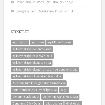
İnsanların Sevmesi İçin Dua
için
derya
Sevgilimi Geri Döndürme Duası
için
Elif
ETIKETLER
aşk büyüsü
aşk duası
Aşık Etme Duaları
aşık etmek için denenmiş dua
aşık etmek için en kuvvetli dua
aşık etmek için okunacak dua
aşık etmek için okunan en tesirli ve denenmiş dua
aşık etmek için okuncak en tesirli dua
Aşık olduğum kişiyi geri döndürmek için
Birini Kendine Aşık Etmek İçin Dua
büyü
denenmiş aşk duası
Denenmiş Aşık Etme Duası
Denenmiş Dilek Duası
dilek duaları
dilek duası