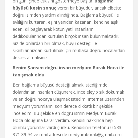
on gün içinde etkisini göstermeye başlar.
Bağlama
büyüsü kesin sonuç
veren bir büyüdür, ancak elbette
doğru isimden yardım alındığında. Bağlama büyüsü ile
evliliğini kurtaran, eşini yeniden kazanan, kendine aşık
eden, dil bağlayarak kötüniyetli insanların
dedikodularından kurtulan birçok insan bulunmaktadır.
Siz de onlardan biri olmak, büyü desteği ile
sıkıntılarınızdan kurtulmak için mutlaka doğru hocalardan
destek almalısınız.
Benim Şansım doğru insan medyum Burak Hoca ile
tanışmak oldu
Ben bağlama büyüsü desteği almak istediğimde,
dolandırılan insanları düşünerek, ince eleyip sık dokumak
ve en doğru hocaya ulaşmak istedim. İnternet üzerinden
medyum yorumlarını son derece dikkatli bir şekilde
inceledim. Bu şekilde en doğru ismin Medyum Burak
Hoca olduğuna karar verdim. Kendisi hakkında hep
olumlu yorumlar vardı çünkü. Kendisinin telefonu 0 533
371 89 94 ve mail adresi de
medyumburak@gmail.com