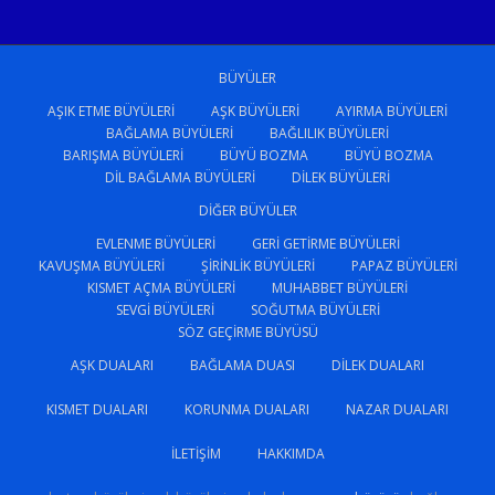
BÜYÜLER
AŞIK ETME BÜYÜLERI
AŞK BÜYÜLERI
AYIRMA BÜYÜLERI
BAĞLAMA BÜYÜLERI
BAĞLILIK BÜYÜLERI
BARIŞMA BÜYÜLERI
BÜYÜ BOZMA
BÜYÜ BOZMA
DIL BAĞLAMA BÜYÜLERI
DILEK BÜYÜLERI
DIĞER BÜYÜLER
EVLENME BÜYÜLERI
GERI GETIRME BÜYÜLERI
KAVUŞMA BÜYÜLERI
ŞIRINLIK BÜYÜLERI
PAPAZ BÜYÜLERI
KISMET AÇMA BÜYÜLERI
MUHABBET BÜYÜLERI
SEVGI BÜYÜLERI
SOĞUTMA BÜYÜLERI
SÖZ GEÇIRME BÜYÜSÜ
AŞK DUALARI
BAĞLAMA DUASI
DILEK DUALARI
KISMET DUALARI
KORUNMA DUALARI
NAZAR DUALARI
İLETIŞIM
HAKKIMDA