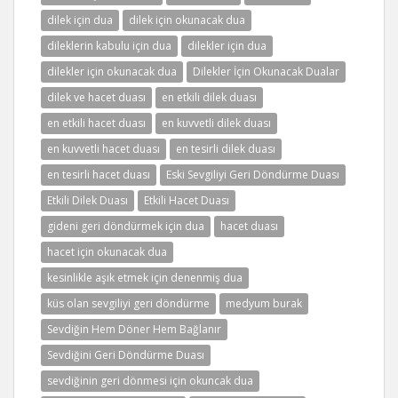
dilek için dua
dilek için okunacak dua
dileklerin kabulu için dua
dilekler için dua
dilekler için okunacak dua
Dilekler İçin Okunacak Dualar
dilek ve hacet duası
en etkili dilek duası
en etkili hacet duası
en kuvvetli dilek duası
en kuvvetli hacet duası
en tesirli dilek duası
en tesirli hacet duası
Eski Sevgiliyi Geri Döndürme Duası
Etkili Dilek Duası
Etkili Hacet Duası
gideni geri döndürmek için dua
hacet duası
hacet için okunacak dua
kesinlikle aşık etmek için denenmiş dua
küs olan sevgiliyi geri döndürme
medyum burak
Sevdiğin Hem Döner Hem Bağlanır
Sevdiğini Geri Döndürme Duası
sevdiğinin geri dönmesi için okuncak dua