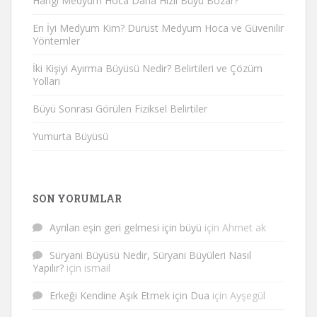
Hangi Medyum Hoca Daha Hızlı Büyü Bozar?
En İyi Medyum Kim? Dürüst Medyum Hoca ve Güvenilir
Yöntemler
İki Kişiyi Ayırma Büyüsü Nedir? Belirtileri ve Çözüm
Yolları
Büyü Sonrası Görülen Fiziksel Belirtiler
Yumurta Büyüsü
SON YORUMLAR
Ayrılan eşin geri gelmesi için büyü
için
Ahmet ak
Süryani Büyüsü Nedir, Süryani Büyüleri Nasıl
Yapılır?
için
ismail
Erkeği Kendine Aşık Etmek için Dua
için
Ayşegül