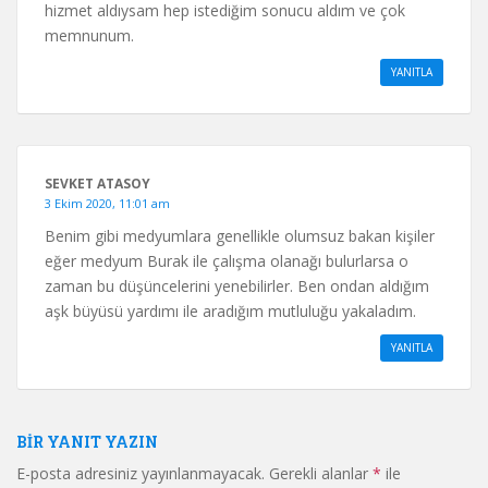
hizmet aldıysam hep istediğim sonucu aldım ve çok
memnunum.
YANITLA
SEVKET ATASOY
3 Ekim 2020, 11:01 am
Benim gibi medyumlara genellikle olumsuz bakan kişiler
eğer medyum Burak ile çalışma olanağı bulurlarsa o
zaman bu düşüncelerini yenebilirler. Ben ondan aldığım
aşk büyüsü yardımı ile aradığım mutluluğu yakaladım.
YANITLA
BIR YANIT YAZIN
E-posta adresiniz yayınlanmayacak.
Gerekli alanlar
*
ile