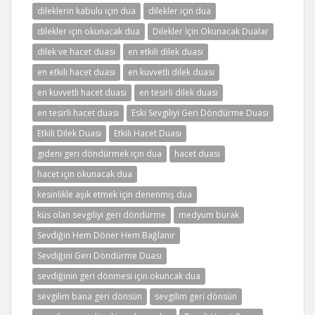
dileklerin kabulu için dua
dilekler için dua
dilekler için okunacak dua
Dilekler İçin Okunacak Dualar
dilek ve hacet duası
en etkili dilek duası
en etkili hacet duası
en kuvvetli dilek duası
en kuvvetli hacet duası
en tesirli dilek duası
en tesirli hacet duası
Eski Sevgiliyi Geri Döndürme Duası
Etkili Dilek Duası
Etkili Hacet Duası
gideni geri döndürmek için dua
hacet duası
hacet için okunacak dua
kesinlikle aşık etmek için denenmiş dua
küs olan sevgiliyi geri döndürme
medyum burak
Sevdiğin Hem Döner Hem Bağlanır
Sevdiğini Geri Döndürme Duası
sevdiğinin geri dönmesi için okuncak dua
sevgilim bana geri dönsün
sevgilim geri dönsün