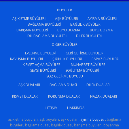
BÜYÜLER
AŞIK ETME BÜYÜLERI
AŞK BÜYÜLERI
AYIRMA BÜYÜLERI
BAĞLAMA BÜYÜLERI
BAĞLILIK BÜYÜLERI
BARIŞMA BÜYÜLERI
BÜYÜ BOZMA
BÜYÜ BOZMA
DIL BAĞLAMA BÜYÜLERI
DILEK BÜYÜLERI
DIĞER BÜYÜLER
EVLENME BÜYÜLERI
GERI GETIRME BÜYÜLERI
KAVUŞMA BÜYÜLERI
ŞIRINLIK BÜYÜLERI
PAPAZ BÜYÜLERI
KISMET AÇMA BÜYÜLERI
MUHABBET BÜYÜLERI
SEVGI BÜYÜLERI
SOĞUTMA BÜYÜLERI
SÖZ GEÇIRME BÜYÜSÜ
AŞK DUALARI
BAĞLAMA DUASI
DILEK DUALARI
KISMET DUALARI
KORUNMA DUALARI
NAZAR DUALARI
İLETIŞIM
HAKKIMDA
aşık etme büyüleri, aşk büyüleri, aşk duaları,
ayırma büyüsü
, bağlama
büyüleri, bağlama duası, bağlılık duası, barışma büyüleri, boşanma