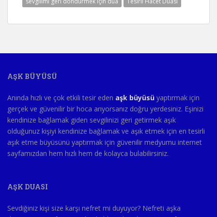
sevgilimi geri döndürmek için dua
Tesirli Hacet Duası
AŞK BÜYÜSÜ
Anında hızlı ve çok etkili tesir eden
aşk büyüsü
yaptırmak için
gerçek ve güvenilir bir hoca arıyorsanız doğru yerdesiniz. Eşinizi
kendinize bağlamak giden sevgilinizi geri getirmek aşık
olduğunuz kişiyi kendinize bağlamak ve aşık etmek için en tesirli
aşık etme büyüsünü yaptırmak için güvenilir medyumu internet
sayfamızdan hem hızlı hem de kolayca bulabilirsiniz.
AŞK DUASI
Sevdiğiniz kişi size karşı nefret mi duyuyor? Nefreti aşka