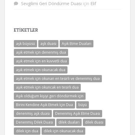
Sevgilimi Geri Döndürme Duası
için
Elif
ETIKETLER
aşk büyüsü
aşk duası
Aşık Etme Duaları
aşık etmek için denenmiş dua
aşık etmek için en kuvvetli dua
aşık etmek için okunacak dua
aşık etmek için okunan en tesirli ve denenmiş dua
aşık etmek için okuncak en tesirli dua
Aşık olduğum kişiyi geri döndürmek için
Birini Kendine Aşık Etmek İçin Dua
büyü
denenmiş aşk duası
Denenmiş Aşık Etme Duası
Denenmiş Dilek Duası
dilek duaları
dilek duası
dilek için dua
dilek için okunacak dua