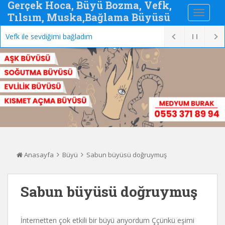
Gerçek Hoca, Büyü Bozma, Vefk,
Tılsım, Muska,Bağlama Büyüsü
Vefk ile sevdiğimi bağladım
Anasayfa
Büyü
Sabun büyüsü doğruymuş
Sabun büyüsü doğruymuş
İnternetten çok etkili bir büyü arıyordum Ççünkü eşimi