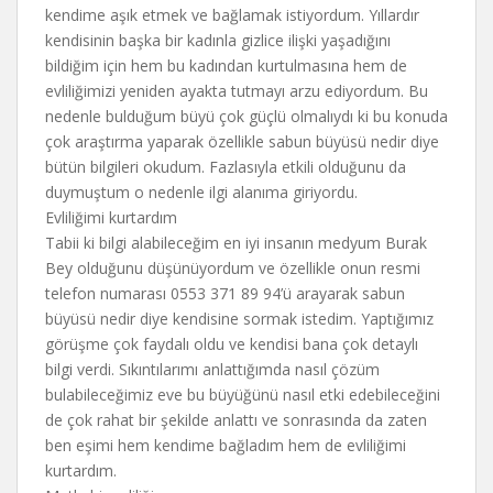
kendime aşık etmek ve bağlamak istiyordum. Yıllardır
kendisinin başka bir kadınla gizlice ilişki yaşadığını
bildiğim için hem bu kadından kurtulmasına hem de
evliliğimizi yeniden ayakta tutmayı arzu ediyordum. Bu
nedenle bulduğum büyü çok güçlü olmalıydı ki bu konuda
çok araştırma yaparak özellikle sabun büyüsü nedir diye
bütün bilgileri okudum. Fazlasıyla etkili olduğunu da
duymuştum o nedenle ilgi alanıma giriyordu.
Evliliğimi kurtardım
Tabii ki bilgi alabileceğim en iyi insanın medyum Burak
Bey olduğunu düşünüyordum ve özellikle onun resmi
telefon numarası 0553 371 89 94’ü arayarak sabun
büyüsü nedir diye kendisine sormak istedim. Yaptığımız
görüşme çok faydalı oldu ve kendisi bana çok detaylı
bilgi verdi. Sıkıntılarımı anlattığımda nasıl çözüm
bulabileceğimiz eve bu büyüğünü nasıl etki edebileceğini
de çok rahat bir şekilde anlattı ve sonrasında da zaten
ben eşimi hem kendime bağladım hem de evliliğimi
kurtardım.