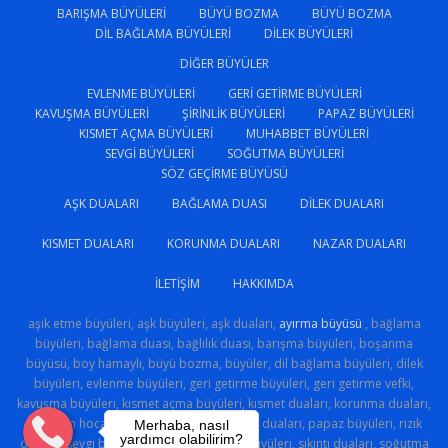
BARIŞMA BÜYÜLERI
BÜYÜ BOZMA
BÜYÜ BOZMA
DIL BAĞLAMA BÜYÜLERI
DILEK BÜYÜLERI
DIĞER BÜYÜLER
EVLENME BÜYÜLERI
GERI GETIRME BÜYÜLERI
KAVUŞMA BÜYÜLERI
ŞIRINLIK BÜYÜLERI
PAPAZ BÜYÜLERI
KISMET AÇMA BÜYÜLERI
MUHABBET BÜYÜLERI
SEVGI BÜYÜLERI
SOĞUTMA BÜYÜLERI
SÖZ GEÇIRME BÜYÜSÜ
AŞK DUALARI
BAĞLAMA DUASI
DILEK DUALARI
KISMET DUALARI
KORUNMA DUALARI
NAZAR DUALARI
İLETIŞIM
HAKKIMDA
aşık etme büyüleri, aşk büyüleri, aşk duaları,
ayırma büyüsü
, bağlama
büyüleri, bağlama duası, bağlılık duası, barışma büyüleri, boşanma
büyüsü, boy hamaylı, büyü bozma, büyüler, dil bağlama büyüleri, dilek
büyüleri, evlenme büyüleri, geri getirme büyüleri, geri getirme vefki,
kavuşma büyüleri, kısmet açma büyüleri, kısmet duaları, korunma duaları,
medyum hoca, muhabbet büyüleri, nazar duaları, papaz büyüleri, rızık
Merhaba, nasıl
yardımcı olabilirim?
duaları, sevgi büyüsü, sevgi sihri, şirinlik büyüleri, sıkıntı duaları, soğutma