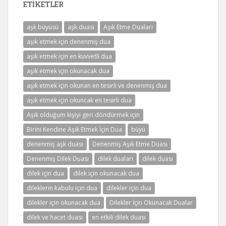
ETIKETLER
aşk büyüsü
aşk duası
Aşık Etme Duaları
aşık etmek için denenmiş dua
aşık etmek için en kuvvetli dua
aşık etmek için okunacak dua
aşık etmek için okunan en tesirli ve denenmiş dua
aşık etmek için okuncak en tesirli dua
Aşık olduğum kişiyi geri döndürmek için
Birini Kendine Aşık Etmek İçin Dua
büyü
denenmiş aşk duası
Denenmiş Aşık Etme Duası
Denenmiş Dilek Duası
dilek duaları
dilek duası
dilek için dua
dilek için okunacak dua
dileklerin kabulu için dua
dilekler için dua
dilekler için okunacak dua
Dilekler İçin Okunacak Dualar
dilek ve hacet duası
en etkili dilek duası