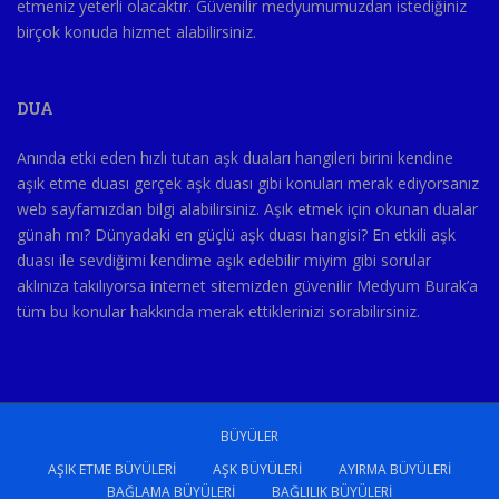
etmeniz yeterli olacaktır. Güvenilir medyumumuzdan istediğiniz
birçok konuda hizmet alabilirsiniz.
DUA
Anında etki eden hızlı tutan aşk duaları hangileri birini kendine
aşık etme duası gerçek aşk duası gibi konuları merak ediyorsanız
web sayfamızdan bilgi alabilirsiniz. Aşık etmek için okunan dualar
günah mı? Dünyadaki en güçlü aşk duası hangisi? En etkili aşk
duası ile sevdiğimi kendime aşık edebilir miyim gibi sorular
aklınıza takılıyorsa internet sitemizden güvenilir Medyum Burak’a
tüm bu konular hakkında merak ettiklerinizi sorabilirsiniz.
BÜYÜLER
AŞIK ETME BÜYÜLERI
AŞK BÜYÜLERI
AYIRMA BÜYÜLERI
BAĞLAMA BÜYÜLERI
BAĞLILIK BÜYÜLERI