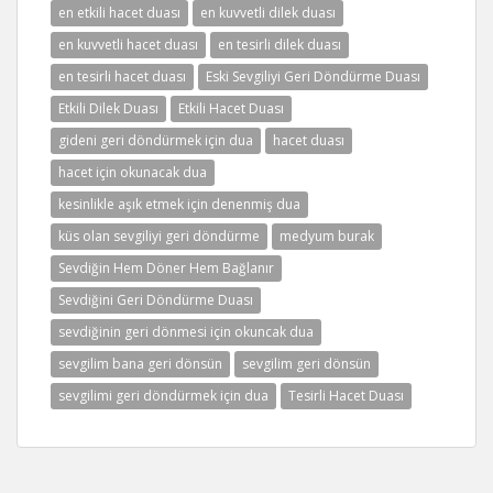
en etkili hacet duası
en kuvvetli dilek duası
en kuvvetli hacet duası
en tesirli dilek duası
en tesirli hacet duası
Eski Sevgiliyi Geri Döndürme Duası
Etkili Dilek Duası
Etkili Hacet Duası
gideni geri döndürmek için dua
hacet duası
hacet için okunacak dua
kesinlikle aşık etmek için denenmiş dua
küs olan sevgiliyi geri döndürme
medyum burak
Sevdiğin Hem Döner Hem Bağlanır
Sevdiğini Geri Döndürme Duası
sevdiğinin geri dönmesi için okuncak dua
sevgilim bana geri dönsün
sevgilim geri dönsün
sevgilimi geri döndürmek için dua
Tesirli Hacet Duası