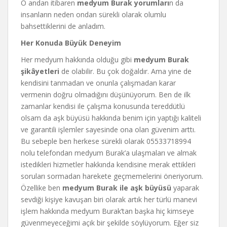
O andan itibaren
medyum Burak yorumları
n da
insanların neden ondan sürekli olarak olumlu
bahsettiklerini de anladım.
Her Konuda Büyük Deneyim
Her medyum hakkında olduğu gibi
medyum Burak
şikâyetleri
de olabilir. Bu çok doğaldır. Ama yine de
kendisini tanmadan ve onunla çalışmadan karar
vermenin doğru olmadığını düşünüyorum. Ben de ilk
zamanlar kendisi ile çalışma konusunda tereddütlü
olsam da aşk büyüsü hakkında benim için yaptığı kaliteli
ve garantili işlemler sayesinde ona olan güvenim arttı.
Bu sebeple ben herkese sürekli olarak 05533718994
nolu telefondan medyum Burak’a ulaşmaları ve almak
istedikleri hizmetler hakkında kendisine merak ettikleri
soruları sormadan harekete geçmemelerini öneriyorum.
Özellike ben
medyum Burak ile aşk büyüsü
yaparak
sevdiği kişiye kavuşan biri olarak artık her türlü manevi
işlem hakkında medyum Burak’tan başka hiç kimseye
güvenmeyeceğimi açık bir şekilde söylüyorum. Eğer siz