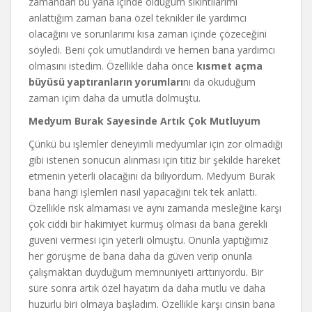
zamandan bu yana içinde olduğum sıkıntılarımı
anlattığım zaman bana özel teknikler ile yardımcı
olacağını ve sorunlarımı kısa zaman içinde çözeceğini
söyledi. Beni çok umutlandırdı ve hemen bana yardımcı
olmasını istedim. Özellikle daha önce
kısmet açma
büyüsü yaptıranların yorumları
nı da okuduğum
zaman içim daha da umutla dolmuştu.
Medyum Burak Sayesinde Artık Çok Mutluyum
Çünkü bu işlemler deneyimli medyumlar için zor olmadığı
gibi istenen sonucun alınması için titiz bir şekilde hareket
etmenin yeterli olacağını da biliyordum. Medyum Burak
bana hangi işlemleri nasıl yapacağını tek tek anlattı.
Özellikle risk almaması ve aynı zamanda mesleğine karşı
çok ciddi bir hakimiyet kurmuş olması da bana gerekli
güveni vermesi için yeterli olmuştu. Onunla yaptığımız
her görüşme de bana daha da güven verip onunla
çalışmaktan duyduğum memnuniyeti arttırıyordu. Bir
süre sonra artık özel hayatım da daha mutlu ve daha
huzurlu biri olmaya başladım. Özellikle karşı cinsin bana