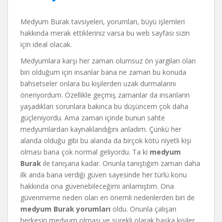
Medyum Burak tavsiyeleri, yorumları, büyü işlemleri
hakkında merak ettikleriniz varsa bu web sayfası sizin
için ideal olacak.
Medyumlara karşı her zaman olumsuz ön yargıları olan
biri olduğum için insanlar bana ne zaman bu konuda
bahsetseler onlara bu kişilerden uzak durmalarını
öneriyordum. Özellikle geçmiş zamanlar da insanların
yaşadıkları sorunlara bakınca bu düşüncem çok daha
güçleniyordu. Ama zaman içinde bunun sahte
medyumlardan kaynaklandığını anladım. Çünkü her
alanda olduğu gibi bu alanda da birçok kötü niyetli kişi
olması bana çok normal geliyordu. Ta ki
medyum
Burak
ile tanışana kadar. Onunla tanıştığım zaman daha
ilk anda bana verdiği güven sayesinde her türlü konu
hakkında ona güvenebileceğimi anlamıştım. Ona
güvenmeme neden olan en önemli nedenlerden biri de
medyum Burak yorumları
oldu. Onunla çalışan
herkesin medyum olması ve sürekli olarak başka kişiler