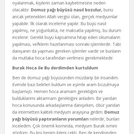
oyalanmak, kişilerin zaman kaybetmesine neden
olacaktır.
Domuz yağı büyüsü nasıl bozulur,
bunu
ancak yetenekleri Allah vergisi olan, gerçek medyumlar
yapabilir. İlk olarak inceleme yapılır. Bu büyü nasıl
yapılmış, ne yoğunlukta, ne maksatla yapılmış, bu durum
incelenir. Gerekli büyü kapsamına hitap eden okumaların
yapılması, vefklerin hazırlanması sonraki işlemlerdir. Tabi
danışanın da yapması gereken işlemler vardır ve bunların
da mutlaka hoca tarafından verilmesi gerekmektedir.
Burak Hoca ile Bu derdimden kurtuldum
Ben de domuz yağı büyüsünden müzdarip bir insandım.
Evimde bazı belirleri buldum ve eşimle aram bozulmaya
başlamıştı. Hemen hoca aramam gerektiğini ve
bulduklarımı aktarmam gerektiğini anladım. Bir yandan
hoca konusunda arkadaşlarıma danışırken, öbür yandan
da internetten kaliteli medyum arayışına girdim.
Domuz
yağı büyüsü yaptıranların yorumları
nelerdir, bunları
inceledim. Çok önemli kısmında, medyum Burak ismini
gördüm. Bu kişi benim ilgimi çekti. Ben de kendisinden