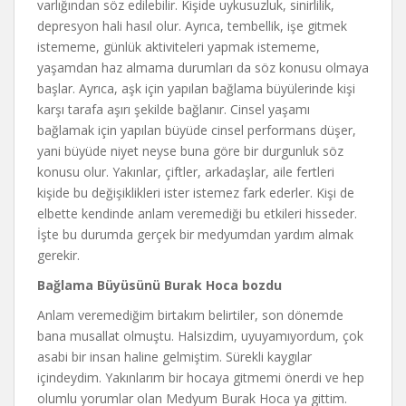
varlığından söz edilebilir. Kişide uykusuzluk, sinirlilik,
depresyon hali hasıl olur. Ayrıca, tembellik, işe gitmek
istememe, günlük aktiviteleri yapmak istememe,
yaşamdan haz almama durumları da söz konusu olmaya
başlar. Ayrıca, aşk için yapılan bağlama büyülerinde kişi
karşı tarafa aşırı şekilde bağlanır. Cinsel yaşamı
bağlamak için yapılan büyüde cinsel performans düşer,
yani büyüde niyet neyse buna göre bir durgunluk söz
konusu olur. Yakınlar, çiftler, arkadaşlar, aile fertleri
kişide bu değişiklikleri ister istemez fark ederler. Kişi de
elbette kendinde anlam veremediği bu etkileri hisseder.
İşte bu durumda gerçek bir medyumdan yardım almak
gerekir.
Bağlama Büyüsünü Burak Hoca bozdu
Anlam veremediğim birtakım belirtiler, son dönemde
bana musallat olmuştu. Halsizdim, uyuyamıyordum, çok
asabi bir insan haline gelmiştim. Sürekli kaygılar
içindeydim. Yakınlarım bir hocaya gitmemi önerdi ve hep
olumlu yorumlar olan Medyum Burak Hoca ya gittim.