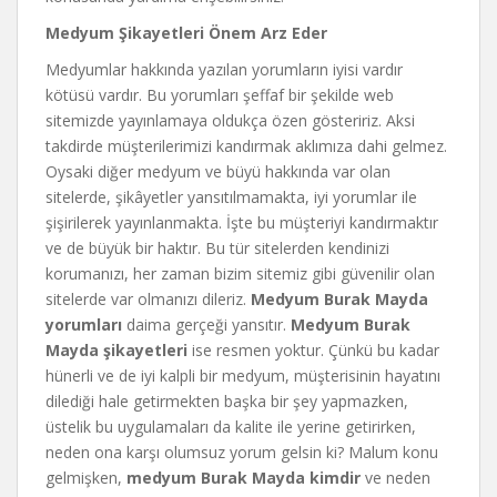
Medyum Şikayetleri Önem Arz Eder
Medyumlar hakkında yazılan yorumların iyisi vardır
kötüsü vardır. Bu yorumları şeffaf bir şekilde web
sitemizde yayınlamaya oldukça özen gösteririz. Aksi
takdirde müşterilerimizi kandırmak aklımıza dahi gelmez.
Oysaki diğer medyum ve büyü hakkında var olan
sitelerde, şikâyetler yansıtılmamakta, iyi yorumlar ile
şişirilerek yayınlanmakta. İşte bu müşteriyi kandırmaktır
ve de büyük bir haktır. Bu tür sitelerden kendinizi
korumanızı, her zaman bizim sitemiz gibi güvenilir olan
sitelerde var olmanızı dileriz.
Medyum Burak Mayda
yorumları
daima gerçeği yansıtır.
Medyum Burak
Mayda şikayetleri
ise resmen yoktur. Çünkü bu kadar
hünerli ve de iyi kalpli bir medyum, müşterisinin hayatını
dilediği hale getirmekten başka bir şey yapmazken,
üstelik bu uygulamaları da kalite ile yerine getirirken,
neden ona karşı olumsuz yorum gelsin ki? Malum konu
gelmişken,
medyum Burak Mayda kimdir
ve neden