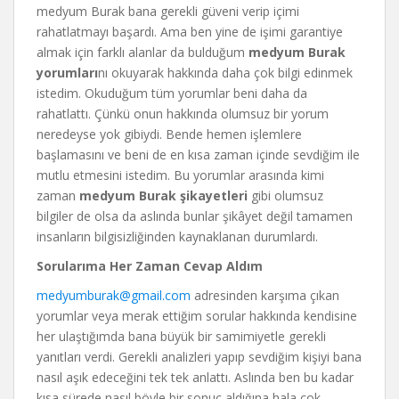
medyum Burak bana gerekli güveni verip içimi
rahatlatmayı başardı. Ama ben yine de işimi garantiye
almak için farklı alanlar da bulduğum
medyum Burak
yorumları
nı okuyarak hakkında daha çok bilgi edinmek
istedim. Okuduğum tüm yorumlar beni daha da
rahatlattı. Çünkü onun hakkında olumsuz bir yorum
neredeyse yok gibiydi. Bende hemen işlemlere
başlamasını ve beni de en kısa zaman içinde sevdiğim ile
mutlu etmesini istedim. Bu yorumlar arasında kimi
zaman
medyum Burak şik
ayetleri
gibi olumsuz
bilgiler de olsa da aslında bunlar şikâyet değil tamamen
insanların bilgisizliğinden kaynaklanan durumlardı.
Sorularıma Her Zaman Cevap Aldım
medyumburak@gmail.com
adresinden karşıma çıkan
yorumlar veya merak ettiğim sorular hakkında kendisine
her ulaştığımda bana büyük bir samimiyetle gerekli
yanıtları verdi. Gerekli analizleri yapıp sevdiğim kişiyi bana
nasıl aşık edeceğini tek tek anlattı. Aslında ben bu kadar
kısa sürede nasıl böyle bir sonuç aldığına hala çok