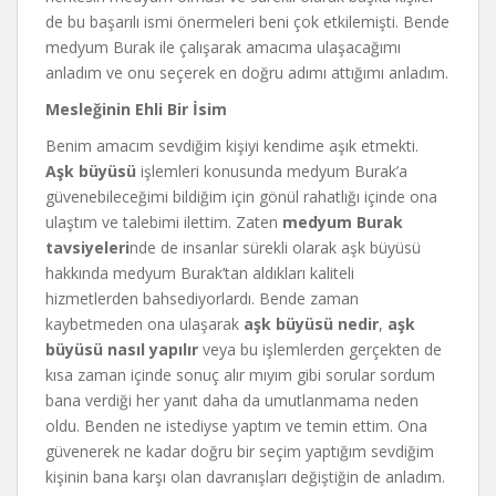
de bu başarılı ismi önermeleri beni çok etkilemişti. Bende
medyum Burak ile çalışarak amacıma ulaşacağımı
anladım ve onu seçerek en doğru adımı attığımı anladım.
Mesleğinin Ehli Bir İsim
Benim amacım sevdiğim kişiyi kendime aşık etmekti.
Aşk büyüsü
işlemleri konusunda medyum Burak’a
güvenebileceğimi bildiğim için gönül rahatlığı içinde ona
ulaştım ve talebimi ilettim. Zaten
medyum Burak
tavsiyeleri
nde de insanlar sürekli olarak aşk büyüsü
hakkında medyum Burak’tan aldıkları kaliteli
hizmetlerden bahsediyorlardı. Bende zaman
kaybetmeden ona ulaşarak
aşk büyüsü nedir
,
aşk
büyüsü nasıl yapılır
veya bu işlemlerden gerçekten de
kısa zaman içinde sonuç alır mıyım gibi sorular sordum
bana verdiği her yanıt daha da umutlanmama neden
oldu. Benden ne istediyse yaptım ve temin ettim. Ona
güvenerek ne kadar doğru bir seçim yaptığım sevdiğim
kişinin bana karşı olan davranışları değiştiğin de anladım.