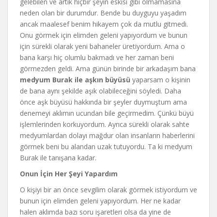
gelebilen ve artık hiçbir şeyin eskisi gibi olmamasına
neden olan bir durumdur. Bende bu duyguyu yaşadım
ancak maalesef benim hikayem çok da mutlu gitmedi.
Onu görmek için elimden geleni yapıyordum ve bunun
için sürekli olarak yeni bahaneler üretiyordum. Ama o
bana karşı hiç olumlu bakmadı ve her zaman beni
görmezden geldi. Ama günün birinde bir arkadaşım bana
medyum Burak ile aşkın büyüsü
yaparsam o kişinin
de bana aynı şekilde aşık olabileceğini söyledi. Daha
önce aşk büyüsü hakkında bir şeyler duymuştum ama
denemeyi aklımın ucundan bile geçirmedim. Çünkü büyü
işlemlerinden korkuyordum. Ayrıca sürekli olarak sahte
medyumlardan dolayı mağdur olan insanların haberlerini
görmek beni bu alandan uzak tutuyordu. Ta ki medyum
Burak ile tanışana kadar.
Onun İçin Her Şeyi Yapardım
O kişiyi bir an önce sevgilim olarak görmek istiyordum ve
bunun için elimden geleni yapıyordum. Her ne kadar
halen aklımda bazı soru işaretleri olsa da yine de