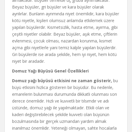
almaktadır. Büyüler temelde üç gruba ayrılmaktadır.
Beyaz büyüler, gri büyüler ve kara büyüler olarak
ayrılırlar. Bunların ayrımında niyet önemlidir, kara büyüler
kötü niyetle, kişileri olumsuz anlamda etkilemek üzere
yapılan büyülerdir. Kısmetsizlik, hasta etme, ayırma, gibi
çeşitli niyetler olabilir. Beyaz büyüler, aşık etme, çiftlerin
evlenmesi, çocuk olması, nazardan korunma, kısmet
açma gibi niyetlerle yani temiz kalple yapılan büyülerdir.
Gri büyülerde ise arada şekilde, hem iyi niyet, hem kötü
niyet bir aradadır.
Domuz Yağı Büyüsü Genel Özellikleri
Domuz yağı büyüsü etkisini ne zaman gösterir,
bu
büyü etkisini hızlıca gösteren bir büyüdür. Bu nedenle,
emarelerin bulunması durumunda dikkatli olunması son
derece önemlidir. Hızlı ve kuvvetli bir tılsımdır ve adı
üstünde, domuz yağı ile yapılmaktadır. Etkili olan ve
kaderi değiştirebilecek şekilde kuvveti olan büyünün
bozulmasında bir gerçek uzmandan yardım almak
inanılmaz önemlidir. Yeteneği olmayan, sahte hocalarla