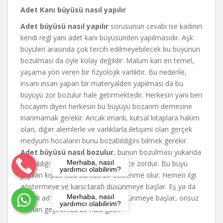
Adet Kanı büyüsü nasıl yapılır
Adet büyüsü nasıl yapılır
sorusunun cevabı ise kadının
kendi regl yani adet kanı büyüsünden yapılmasıdır. Aşk
büyüleri arasında çok tercih edilmeyebilecek bu büyünün
bozulması da öyle kolay değildir. Malum kan en temel,
yaşama yön veren bir fizyolojik varlıktır. Bu nedenle,
insanı insan yapan bir materyalden yapılması da bu
büyüyü zor bozulur hale getirmektedir. Herkesin yani ben
hocayım diyen herkesin bu büyüyü bozarım demesine
inanmamak gerekir. Ancak imanlı, kutsal kitaplara hakim
olan, diğer alemlerle ve varlıklarla iletişimi olan gerçek
medyum hocaların bunu bozabildiğini bilmek gerekir.
Adet büyüsü nasıl bozulur
, bunun bozulması yukarıda
Merhaba, nasıl
belirtildiği gibi gerçekten son derece zordur. Bu büyü
yardımcı olabilirim?
yapılan kişide kısa sürede bir etkilenme olur. Hemen ilgi
göstermeye ve karşı tarafı düşünmeye başlar. Eş ya da
Merhaba, nasıl
sevgili adayı büyü yapan kişiyi düşünmeye başlar, onsuz
yardımcı olabilirim?
zaman geçiremez bir hale gelir.