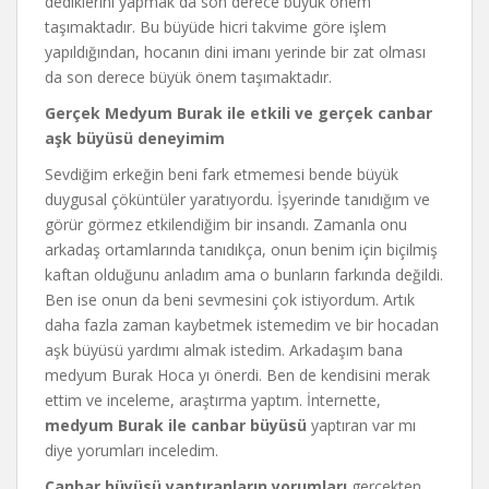
dediklerini yapmak da son derece büyük önem
taşımaktadır. Bu büyüde hicri takvime göre işlem
yapıldığından, hocanın dini imanı yerinde bir zat olması
da son derece büyük önem taşımaktadır.
Gerçek Medyum Burak ile etkili ve gerçek canbar
aşk büyüsü deneyimim
Sevdiğim erkeğin beni fark etmemesi bende büyük
duygusal çöküntüler yaratıyordu. İşyerinde tanıdığım ve
görür görmez etkilendiğim bir insandı. Zamanla onu
arkadaş ortamlarında tanıdıkça, onun benim için biçilmiş
kaftan olduğunu anladım ama o bunların farkında değildi.
Ben ise onun da beni sevmesini çok istiyordum. Artık
daha fazla zaman kaybetmek istemedim ve bir hocadan
aşk büyüsü yardımı almak istedim. Arkadaşım bana
medyum Burak Hoca yı önerdi. Ben de kendisini merak
ettim ve inceleme, araştırma yaptım. İnternette,
medyum Burak ile canbar büyüsü
yaptıran var mı
diye yorumları inceledim.
Canbar büyüsü yaptıranların yorumları
gerçekten