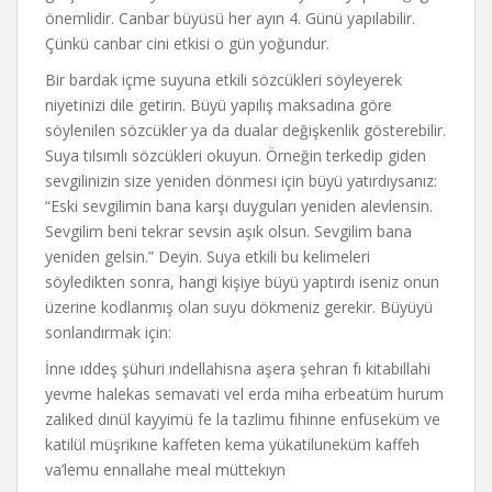
önemlidir. Canbar büyüsü her ayın 4. Günü yapılabilir.
Çünkü canbar cini etkisi o gün yoğundur.
Bir bardak içme suyuna etkili sözcükleri söyleyerek
niyetinizi dile getirin. Büyü yapılış maksadına göre
söylenilen sözcükler ya da dualar değişkenlik gösterebilir.
Suya tılsımlı sözcükleri okuyun. Örneğin terkedip giden
sevgilinizin size yeniden dönmesi için büyü yatırdıysanız:
“Eski sevgilimin bana karşı duyguları yeniden alevlensin.
Sevgilim beni tekrar sevsin aşık olsun. Sevgilim bana
yeniden gelsin.” Deyin. Suya etkili bu kelimeleri
söyledikten sonra, hangi kişiye büyü yaptırdı iseniz onun
üzerine kodlanmış olan suyu dökmeniz gerekir. Büyüyü
sonlandırmak için:
İnne ıddeş şühuri ındellahisna aşera şehran fı kitabillahi
yevme halekas semavati vel erda miha erbeatüm hurum
zaliked dınül kayyimü fe la tazlimu fıhinne enfüseküm ve
katilül müşrikıne kaffeten kema yükatiluneküm kaffeh
va’lemu ennallahe meal müttekıyn