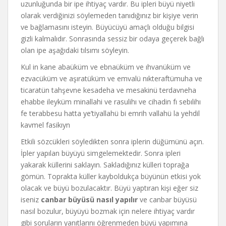
uzunluğunda bir ipe ihtiyaç vardır. Bu ipleri büyü niyetli
olarak verdiğinizi söylemeden tanıdığınız bir kişiye verin
ve bağlamasını isteyin. Büyücüyü amaçlı olduğu bilgisi
gizli kalmalıdır. Sonrasında sessiz bir odaya geçerek bağlı
olan ipe aşağıdaki tılsımı söyleyin.
Kul in kane abaüküm ve ebnaüküm ve ıhvanüküm ve
ezvacüküm ve aşıratüküm ve emvalü nıkteraftümuha ve
ticaratün tahşevne kesadeha ve mesakinü terdavneha
ehabbe ileyküm minallahi ve rasulihı ve cihadin fı sebılihı
fe terabbesu hatta ye’tiyallahü bi emrih vallahü la yehdil
kavmel fasikıyn
Etkili sözcükleri söyledikten sonra iplerin düğümünü açın.
İpler yapılan büyüyü simgelemektedir. Sonra ipleri
yakarak küllerini saklayın. Sakladığınız külleri toprağa
gömün. Toprakta küller kayboldukça büyünün etkisi yok
olacak ve büyü bozulacaktır. Büyü yaptıran kişi eğer siz
iseniz
canbar büyüsü nasıl yapılır
ve canbar büyüsü
nasıl bozulur, büyüyü bozmak için nelere ihtiyaç vardır
gibi soruların yanıtlarını öğrenmeden büyü yapımına