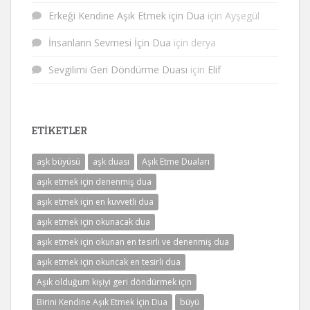
Erkeği Kendine Aşık Etmek için Dua
için
Ayşegül
İnsanların Sevmesi İçin Dua
için
derya
Sevgilimi Geri Döndürme Duası
için
Elif
ETIKETLER
aşk büyüsü
aşk duası
Aşık Etme Duaları
aşık etmek için denenmiş dua
aşık etmek için en kuvvetli dua
aşık etmek için okunacak dua
aşık etmek için okunan en tesirli ve denenmiş dua
aşık etmek için okuncak en tesirli dua
Aşık olduğum kişiyi geri döndürmek için
Birini Kendine Aşık Etmek İçin Dua
büyü