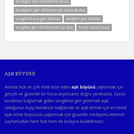
Sevdiğini Geri Döndürme Duası
sevdiğinin geri dönmesi için okuncak dua
sevgilim bana geri dönsün
sevgilim geri dönsün
sevgilimi geri döndürmek için dua
Tesirli Hacet Duası
AŞK BÜYÜSÜ
Anında hızlı ve çok etkili tesir eden
aşk büyüsü
yaptırmak için
gerçek ve güvenilir bir hoca arıyorsanız doğru yerdesiniz. Eşinizi
kendinize bağlamak giden sevgilinizi geri getirmek aşık
olduğunuz kişiyi kendinize bağlamak ve aşık etmek için en tesirli
aşık etme büyüsünü yaptırmak için güvenilir medyumu internet
sayfamızdan hem hızlı hem de kolayca bulabilirsiniz.