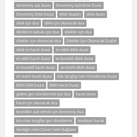
denenmiş aşk duası
Denenmiş Aşık Etme Duası
Denenmiş Dilek Duası
dilek duaları
dilek duası
dilek için dua
dilek için okunacak dua
dileklerin kabulu için dua
dilekler için dua
dilekler için okunacak dua
Dilekler İçin Okunacak Dualar
dilek ve hacet duası
en etkili dilek duası
en etkili hacet duası
en kuvvetli dilek duası
en kuvvetli hacet duası
en tesirli dilek duası
en tesirli hacet duası
Eski Sevgiliyi Geri Döndürme Duası
Etkili Dilek Duası
Etkili Hacet Duası
gideni geri döndürmek için dua
hacet duası
hacet için okunacak dua
kesinlikle aşık etmek için denenmiş dua
küs olan sevgiliyi geri döndürme
medyum burak
Sevdiğin Hem Döner Hem Bağlanır