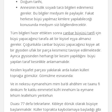
Doğum tarihi,
Annesinin kızlık soyadı tarzı bilgileri edinmeniz
gerekir. Bu bilgiler medyum ile paylaşılır. Fakat
herkese büyü yapılmaz kimlere yapılabileceği
konusunda medyum sizi bilgilendirecektir.
Tüm bilgileri hazır ettikten sonra
canbar büyüsü tarifi
için
büyü yapacağınız tarafa ait bir kişisel eşya almanız
gerekir. Çoğunlukla canbar büyüsü yapacağınız kişiye ait
bir giysiden ufak bir parça kesmeniz tavsiye edilmektedir.
Ayrıca giysisinden herhangi bir kesim yapıldığını büyü
yapılan taraf kesinlikle anlamamalıdır.
Kesilen kıyafet parçası yakılarak arda kalan külleri
toprağa gömülür. Gömülme esnasında:
Ve in nekesu eymanehüm mim ba’di ahdihim ve taanu fı
dıniküm fe katilu eimmetel küfri innehüm la eymane
lehüm leallehüm yentehun
Duası 77 defa tekrarlanır. Kıbleye dönük olarak büyüye
başlanmalıdır. Küller toprakta kaybolamaya başladığı gibi