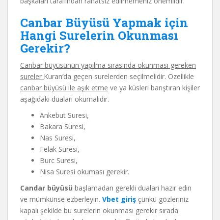
başkaları tarafından rahatsız edilmemeniz önemlidir.
Canbar Büyüsü Yapmak için
Hangi Surelerin Okunması
Gerekir?
Canbar büyüsünün yapılma sırasında okunması gereken
sureler
Kuran’da geçen surelerden seçilmelidir. Özellikle
canbar büyüsü ile aşık etme
ve ya küsleri barıştıran kişiler
aşağıdaki duaları okumalıdır.
Ankebut Suresi,
Bakara Suresi,
Nas Suresi,
Felak Suresi,
Burc Suresi,
Nisa Suresi okuması gerekir.
Candar büyüsü
başlamadan gerekli duaları hazır edin
ve mümkünse ezberleyin.
Vbet giriş
çünkü gözleriniz
kapalı şekilde bu surelerin okunması gerekir sırada