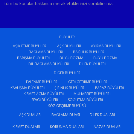
tüm bu konular hakkında merak ettiklerinizi sorabilirsiniz.
BÜYÜLER
AŞIK ETME BÜYÜLERI
AŞK BÜYÜLERI
AYIRMA BÜYÜLERI
BAĞLAMA BÜYÜLERI
BAĞLILIK BÜYÜLERI
BARIŞMA BÜYÜLERI
BÜYÜ BOZMA
BÜYÜ BOZMA
DIL BAĞLAMA BÜYÜLERI
DILEK BÜYÜLERI
DIĞER BÜYÜLER
EVLENME BÜYÜLERI
GERI GETIRME BÜYÜLERI
KAVUŞMA BÜYÜLERI
ŞIRINLIK BÜYÜLERI
PAPAZ BÜYÜLERI
KISMET AÇMA BÜYÜLERI
MUHABBET BÜYÜLERI
SEVGI BÜYÜLERI
SOĞUTMA BÜYÜLERI
SÖZ GEÇIRME BÜYÜSÜ
AŞK DUALARI
BAĞLAMA DUASI
DILEK DUALARI
KISMET DUALARI
KORUNMA DUALARI
NAZAR DUALARI