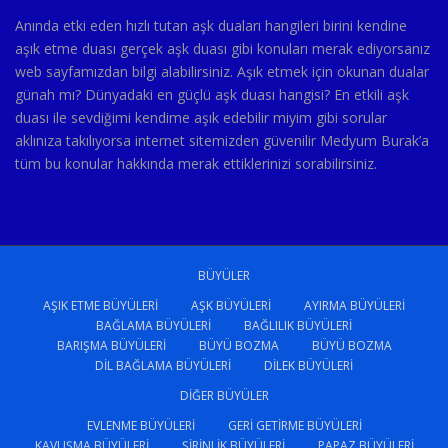
Anında etki eden hızlı tutan aşk duaları hangileri birini kendine
aşık etme duası gerçek aşk duası gibi konuları merak ediyorsanız
web sayfamızdan bilgi alabilirsiniz. Aşık etmek için okunan dualar
günah mı? Dünyadaki en güçlü aşk duası hangisi? En etkili aşk
duası ile sevdiğimi kendime aşık edebilir miyim gibi sorular
aklınıza takılıyorsa internet sitemizden güvenilir Medyum Burak’a
tüm bu konular hakkında merak ettiklerinizi sorabilirsiniz.
BÜYÜLER
AŞIK ETME BÜYÜLERI
AŞK BÜYÜLERI
AYIRMA BÜYÜLERI
BAĞLAMA BÜYÜLERI
BAĞLILIK BÜYÜLERI
BARIŞMA BÜYÜLERI
BÜYÜ BOZMA
BÜYÜ BOZMA
DIL BAĞLAMA BÜYÜLERI
DILEK BÜYÜLERI
DIĞER BÜYÜLER
EVLENME BÜYÜLERI
GERI GETIRME BÜYÜLERI
KAVUŞMA BÜYÜLERI
ŞIRINLIK BÜYÜLERI
PAPAZ BÜYÜLERI