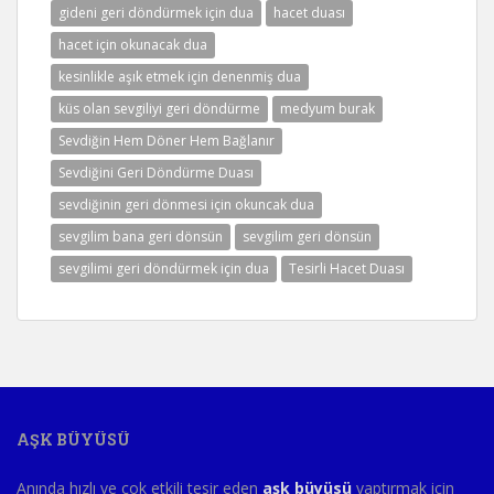
gideni geri döndürmek için dua
hacet duası
hacet için okunacak dua
kesinlikle aşık etmek için denenmiş dua
küs olan sevgiliyi geri döndürme
medyum burak
Sevdiğin Hem Döner Hem Bağlanır
Sevdiğini Geri Döndürme Duası
sevdiğinin geri dönmesi için okuncak dua
sevgilim bana geri dönsün
sevgilim geri dönsün
sevgilimi geri döndürmek için dua
Tesirli Hacet Duası
AŞK BÜYÜSÜ
Anında hızlı ve çok etkili tesir eden
aşk büyüsü
yaptırmak için