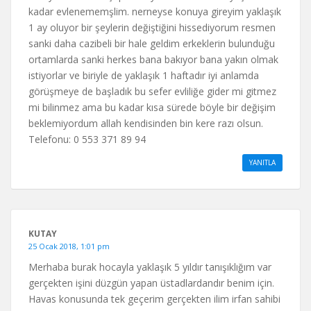
kadar evlenememşlim. nerneyse konuya gireyim yaklaşık
1 ay oluyor bir şeylerin değiştiğini hissediyorum resmen
sanki daha cazibeli bir hale geldim erkeklerin bulunduğu
ortamlarda sanki herkes bana bakıyor bana yakın olmak
istiyorlar ve biriyle de yaklaşık 1 haftadır iyi anlamda
görüşmeye de başladık bu sefer evliliğe gider mi gitmez
mi bilinmez ama bu kadar kısa sürede böyle bir değişim
beklemiyordum allah kendisinden bin kere razı olsun.
Telefonu: 0 553 371 89 94
YANITLA
KUTAY
25 Ocak 2018, 1:01 pm
Merhaba burak hocayla yaklaşık 5 yıldır tanışıklığım var
gerçekten işini düzgün yapan üstadlardandır benim için.
Havas konusunda tek geçerim gerçekten ilim irfan sahibi