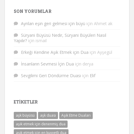
SON YORUMLAR
Ayrılan eşin geri gelmesi için büyü
için
Ahmet ak
Süryani Büyüsü Nedir, Süryani Büyüleri Nasıl
Yapılır?
için
ismail
Erkeği Kendine Aşık Etmek için Dua
için
Ayşegül
İnsanların Sevmesi İçin Dua
için
derya
Sevgilimi Geri Döndürme Duası
için
Elif
ETIKETLER
aşk büyüsü
aşk duası
Aşık Etme Duaları
aşık etmek için denenmiş dua
aşık etmek için en kuvvetli dua