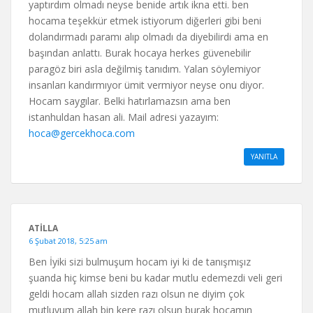
yaptırdım olmadı neyse benide artık ikna etti. ben
hocama teşekkür etmek istiyorum diğerleri gibi beni
dolandırmadı paramı alıp olmadı da diyebilirdi ama en
başından anlattı. Burak hocaya herkes güvenebilir
paragöz biri asla değilmiş tanıdım. Yalan söylemiyor
insanları kandırmıyor ümit vermiyor neyse onu diyor.
Hocam saygılar. Belki hatırlamazsın ama ben
istanhuldan hasan ali. Mail adresi yazayım:
hoca@gercekhoca.com
YANITLA
ATİLLA
6 Şubat 2018, 5:25 am
Ben İyiki sizi bulmuşum hocam iyi ki de tanışmışız
şuanda hiç kimse beni bu kadar mutlu edemezdi veli geri
geldi hocam allah sizden razı olsun ne diyim çok
mutluyum allah bin kere razı olsun burak hocamın