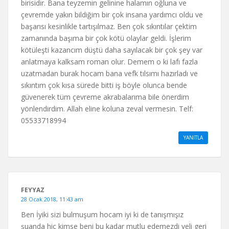
birisidir. Bana teyzemin gelinine halamın oğluna ve
çevremde yakın bildiğim bir çok insana yardımcı oldu ve
başarısı kesinlikle tartışılmaz. Ben çok sıkıntılar çektim
zamanında başıma bir çok kötü olaylar geldi. İşlerim
kötüleşti kazancım düştü daha sayılacak bir çok şey var
anlatmaya kalksam roman olur. Demem o ki lafı fazla
uzatmadan burak hocam bana vefk tılsımı hazırladı ve
sıkıntım çok kısa sürede bitti iş böyle olunca bende
güvenerek tüm çevreme akrabalarıma bile önerdim
yönlendirdim. Allah eline koluna zeval vermesin. Telf:
05533718994
YANITLA
FEYYAZ
28 Ocak 2018, 11:43 am
Ben İyiki sizi bulmuşum hocam iyi ki de tanışmışız
şuanda hiç kimse beni bu kadar mutlu edemezdi veli geri