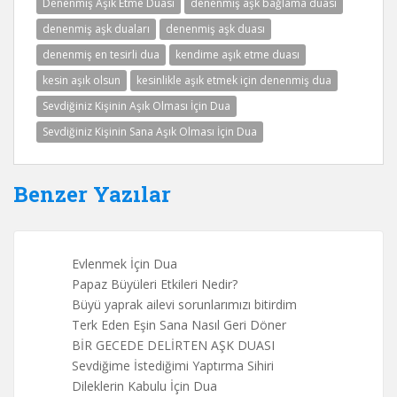
Denenmiş Aşık Etme Duası
denenmiş aşk bağlama duası
denenmiş aşk duaları
denenmiş aşk duası
denenmiş en tesirli dua
kendime aşık etme duası
kesin aşık olsun
kesinlikle aşık etmek için denenmiş dua
Sevdiğiniz Kişinin Aşık Olması İçin Dua
Sevdiğiniz Kişinin Sana Aşık Olması İçin Dua
Benzer Yazılar
Evlenmek İçin Dua
Papaz Büyüleri Etkileri Nedir?
Büyü yaprak ailevi sorunlarımızı bitirdim
Terk Eden Eşin Sana Nasıl Geri Döner
BİR GECEDE DELİRTEN AŞK DUASI
Sevdiğime İstediğimi Yaptırma Sihiri
Dileklerin Kabulu İçin Dua