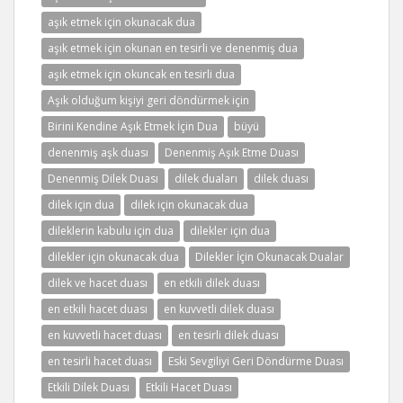
aşık etmek için okunacak dua
aşık etmek için okunan en tesirli ve denenmiş dua
aşık etmek için okuncak en tesirli dua
Aşık olduğum kişiyi geri döndürmek için
Birini Kendine Aşık Etmek İçin Dua
büyü
denenmiş aşk duası
Denenmiş Aşık Etme Duası
Denenmiş Dilek Duası
dilek duaları
dilek duası
dilek için dua
dilek için okunacak dua
dileklerin kabulu için dua
dilekler için dua
dilekler için okunacak dua
Dilekler İçin Okunacak Dualar
dilek ve hacet duası
en etkili dilek duası
en etkili hacet duası
en kuvvetli dilek duası
en kuvvetli hacet duası
en tesirli dilek duası
en tesirli hacet duası
Eski Sevgiliyi Geri Döndürme Duası
Etkili Dilek Duası
Etkili Hacet Duası