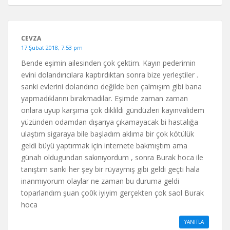
CEVZA
17 Şubat 2018, 7:53 pm
Bende eşimin ailesinden çok çektim. Kayın pederimin
evini dolandırıcılara kaptırdıktan sonra bize yerleştiler .
sanki evlerini dolandırıcı değilde ben çalmışım gibi bana
yapmadıklarını bırakmadılar. Eşimde zaman zaman
onlara uyup karşıma çok diklildi gündüzleri kayınvalidem
yüzünden odamdan dışarıya çıkamayacak bi hastalığa
ulaştım sigaraya bile başladım aklıma bir çok kötülük
geldi büyü yaptırmak için internete bakmıştım ama
günah oldugundan sakınıyordum , sonra Burak hoca ile
tanıştım sanki her şey bir rüyaymış gibi geldi geçti hala
inanmıyorum olaylar ne zaman bu duruma geldi
toparlandım şuan ço0k iyiyim gerçekten çok saol Burak
hoca
YANITLA