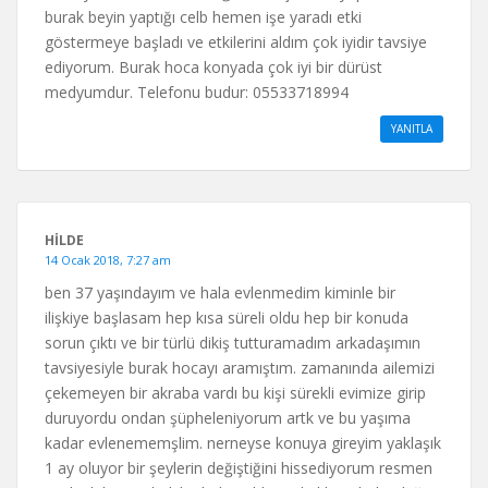
burak beyin yaptığı celb hemen işe yaradı etki
göstermeye başladı ve etkilerini aldım çok iyidir tavsiye
ediyorum. Burak hoca konyada çok iyi bir dürüst
medyumdur. Telefonu budur: 05533718994
YANITLA
HİLDE
14 Ocak 2018, 7:27 am
ben 37 yaşındayım ve hala evlenmedim kiminle bir
ilişkiye başlasam hep kısa süreli oldu hep bir konuda
sorun çıktı ve bir türlü dikiş tutturamadım arkadaşımın
tavsiyesiyle burak hocayı aramıştım. zamanında ailemizi
çekemeyen bir akraba vardı bu kişi sürekli evimize girip
duruyordu ondan şüpheleniyorum artk ve bu yaşıma
kadar evlenememşlim. nerneyse konuya gireyim yaklaşık
1 ay oluyor bir şeylerin değiştiğini hissediyorum resmen