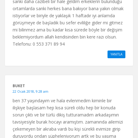
sanki daha cazibeli bir hale geldim erkeklerin bulunduğu
ortamlarda sanki herkes bana bakıyor bana yakın olmak
istiyorlar ve biriyle de yaklaşık 1 haftadır iyi anlamda
görüşmeye de başladık bu sefer evliliğe gider mi gitmez
mi bilinmez ama bu kadar kısa sürede böyle bir değişim
beklemiyordum allah kendisinden bin kere razı olsun.
Telefonu: 0 553 371 89 94
YANITLA
BUKET
22 Ocak 2018, 9:28 am
ben 37 yaşındayım ve hala evlenmedim kiminle bir
ilişkiye başlasam hep kısa süreli oldu hep bir konuda
sorun çıktı ve bir türlü dikiş tutturamadım arkadaşımın
tavsiyesiyle burak hocayı aramıştım. zamanında ailemizi
çekemeyen bir akraba vardı bu kişi sürekli evimize girip
duruyordu ondan şüpheleniyorum artk ve bu yaşıma