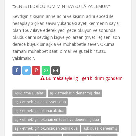
“SENESTEDRİCÜHÜM MİN HAYSÜ LÂ YA’LEMÛN”
Sevdiğiniz kişinin anne adını ve kişinin adını ebced ile
hesaplayıp çıkan sayıyı yukarıdaki ayeti kerimenin sayısı
olan 1667 ilave ederek yedi gece okuyun ve sonunda
okuduklarını sevdiğin kişiye yollarsan (niyet ile) seni son
derece büyük bir aşkla ve muhabbetle sever. Okuma
zamanı muhabbet saati olmalı ve güzel bir tütsü
yakılmalıdır.
Bu makaleyle ilgili geri bildirim gönderin.
Aşık Etme Duaları
aşık etmek için denenmiş dua
aşık etmek için en kuvvetli dua
aşık etmek için okunacak dua
aşık etmek için okunan en tesirli ve denenmiş dua
aşık etmek için okuncak en tesirli dua
aşk duası denenmiş