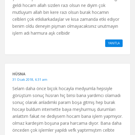
geldi hocam allah sizden razı olsun ne diyim çok
mutluyum allah bin kere razı olsun burak hocamın
celbleri çok etkiliarkadaşlar ve kısa zamanda etki ediyor
benim oldu deneyin pişman olmayacaksınız unutmayın
işlem adı harmura aşk celbidir
YANITLA
HÜSNA
31 Ocak 2018, 6:31 am
Selam daha önce biçok hocayla medyumla hepsiyle
görüştüm sonuç hüsran hiç birisi bana yardımcı olamadı
sonuç olarak anladımki param boşa gitmiş hep burak
hocayı buldum internette baya meşhurmuş durumları
anlattım fakat ne dediysem hocam bana işlem yapmıyor.
olmaz kardeşim boşuna para harcama diyor. Bana daha
önceden çok işlemler yapıldı vefk yaptırmıştım celbte