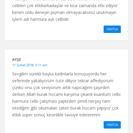
celbleri çok etkiliarkadaşlar ve kısa zamanda etki ediyor
benim oldu deneyin pişman olmayacaksınız unutmayın
işlem adı harmura aşk celbidir
YANITLA
AYŞE
11 Şubat 2018, 6:11 am
Sevgilim sürekli başka kadınlarla konuşuyordu her
seferinde yakalıyorum özür diliyor tekrar affediyorum
çünkü onu çok seviyorum artık napıcağımı şaşırdım
derken Allah burak hocamı karşıma çıkardı kuantum celbi
harmura celbi çalışması yaptırdım şimdi herşey tam
istediğim gibi okumaları zaten burak hocam yapıyor çok
etkili süper sonuç kesinlikle tavsiye ederimmm
YANITLA