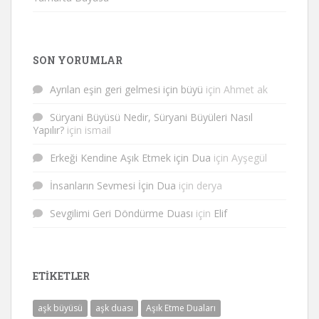
SON YORUMLAR
Ayrılan eşin geri gelmesi için büyü
için
Ahmet ak
Süryani Büyüsü Nedir, Süryani Büyüleri Nasıl
Yapılır?
için
ismail
Erkeği Kendine Aşık Etmek için Dua
için
Ayşegül
İnsanların Sevmesi İçin Dua
için
derya
Sevgilimi Geri Döndürme Duası
için
Elif
ETIKETLER
aşk büyüsü
aşk duası
Aşık Etme Duaları