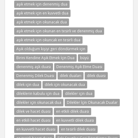
aşık etmek için denenmiş dua
aşık etmek için en kuvvetli dua
aşık etmek için okunacak dua
aşık etmek için okunan en tesirli ve denenmiş dua
aşık etmek için okuncak en tesirli dua
Aşık olduğum kişiyi geri döndürmek için
Birini Kendine Aşık Etmek İçin Dua
büyü
denenmiş aşk duası
Denenmiş Aşık Etme Duası
Denenmiş Dilek Duası
dilek duaları
dilek duası
dilek için dua
dilek için okunacak dua
dileklerin kabulu için dua
dilekler için dua
dilekler için okunacak dua
Dilekler İçin Okunacak Dualar
dilek ve hacet duası
en etkili dilek duası
en etkili hacet duası
en kuvvetli dilek duası
en kuvvetli hacet duası
en tesirli dilek duası