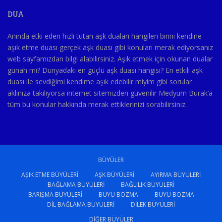
DUA
Anında etki eden hızlı tutan aşk duaları hangileri birini kendine
aşık etme duası gerçek aşk duası gibi konuları merak ediyorsanız
web sayfamızdan bilgi alabilirsiniz. Aşık etmek için okunan dualar
günah mı? Dünyadaki en güçlü aşk duası hangisi? En etkili aşk
duası ile sevdiğimi kendime aşık edebilir miyim gibi sorular
aklınıza takılıyorsa internet sitemizden güvenilir Medyum Burak’a
tüm bu konular hakkında merak ettiklerinizi sorabilirsiniz.
BÜYÜLER
AŞIK ETME BÜYÜLERI
AŞK BÜYÜLERI
AYIRMA BÜYÜLERI
BAĞLAMA BÜYÜLERI
BAĞLILIK BÜYÜLERI
BARIŞMA BÜYÜLERI
BÜYÜ BOZMA
BÜYÜ BOZMA
DIL BAĞLAMA BÜYÜLERI
DILEK BÜYÜLERI
DIĞER BÜYÜLER