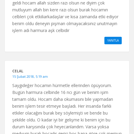
geldi hocam allah sizden razı olsun ne diyim çok
mutluyum allah bin kere razı olsun burak hocamın
celbleri çok etkiliarkadaşlar ve kısa zamanda etki ediyor
benim oldu deneyin pişman olmayacaksınız unutmayın
işlem adı harmura aşk celbidir
YANITLA
CELAL
15 Şubat 2018, 5:19 am
Saygıdeğer hocamın hürmetle ellerinden öpüyorum.
Bugün harmura celbinde 16 ncı gün ve benim işim
tamam oldu. Hocam daha okumasını bile yapmadan
benim işlem tesir etmeye başladı. Her insanda farklı
etkiler olacağını burak bey söylemişti ve bende bu
şekilde oldu. O kadar iyi bir gelişme ki benim için bu
durum karşısında çok heyecanlandım. Varsa yoksa
medyum burak hocadır gerisi boş bana göre çok memun