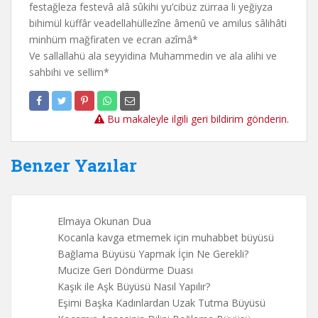
festağleza festevâ alâ sûkihi yu’cibüz zürraa li yeğiyza
bihimül küffâr veadellahüllezîne âmenû ve amilus sâlihâti
minhüm mağfiraten ve ecran azîmâ*
Ve sallallahü ala seyyidina Muhammedin ve ala alihi ve
sahbihi ve sellim*
Bu makaleyle ilgili geri bildirim gönderin.
Benzer Yazılar
Elmaya Okunan Dua
Kocanla kavga etmemek için muhabbet büyüsü
Bağlama Büyüsü Yapmak İçin Ne Gerekli?
Mucize Geri Döndürme Duası
Kaşık ile Aşk Büyüsü Nasıl Yapılır?
Eşimi Başka Kadınlardan Uzak Tutma Büyüsü