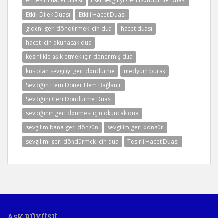
en tesirli hacet duası
Eski Sevgiliyi Geri Döndürme Duası
Etkili Dilek Duası
Etkili Hacet Duası
gideni geri döndürmek için dua
hacet duası
hacet için okunacak dua
kesinlikle aşık etmek için denenmiş dua
küs olan sevgiliyi geri döndürme
medyum burak
Sevdiğin Hem Döner Hem Bağlanır
Sevdiğini Geri Döndürme Duası
sevdiğinin geri dönmesi için okuncak dua
sevgilim bana geri dönsün
sevgilim geri dönsün
sevgilimi geri döndürmek için dua
Tesirli Hacet Duası
AŞK BÜYÜSÜ