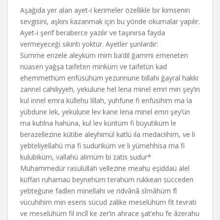
Aşağıda yer alan ayet-i kerimeler özellikle bir kimsenin
sevgisini, aşkını kazanmak için bu yönde okumalar yapılır.
Ayet-i şerif beraberce yazılır ve taşınırsa fayda
vermeyeceği sıkıntı yoktur. Ayetler şunlardır:
Sümme enzele aleyküm mim ba’dil ğammi emeneten
nüasen yağşa taifeten minküm ve taifetün kad
ehemmethüm enfüsühüm yezunnune billahi ğayral hakki
zannel cahiliyyeh, yekulune hel lena minel emri min şey’in
kul innel emra küllehu lillah, yuhfune fi enfüsihim ma la
yübdune lek, yekulune lev kane lena minel emri şey’ün
ma kutilna hahüna, kul lev küntüm fi büyutiküm le
berazellezine kütibe aleyhimül katlü ila medaciihim, ve li
yebteliyellahü ma fi suduriküm ve li yümehhisa ma fi
kulubiküm, vallahü alimüm bi zatis sudur*
Muhammedür rasulüllah vellezine meahu eşiddaü alel
küffari ruhamaü beynehüm terahüm rukkean sücceden
yebteğune fadlen minellahi ve ridvânâ sîmâhüm fî
vücuhihim min eseris sücud zalike meselühüm fit tevrati
ve meselühüm fil incîl ke zer’in ahrace şat’ehu fe âzerahu