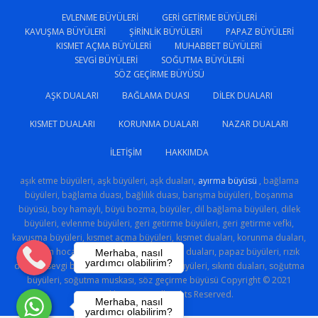
EVLENME BÜYÜLERI
GERI GETIRME BÜYÜLERI
KAVUŞMA BÜYÜLERI
ŞIRINLIK BÜYÜLERI
PAPAZ BÜYÜLERI
KISMET AÇMA BÜYÜLERI
MUHABBET BÜYÜLERI
SEVGI BÜYÜLERI
SOĞUTMA BÜYÜLERI
SÖZ GEÇIRME BÜYÜSÜ
AŞK DUALARI
BAĞLAMA DUASI
DILEK DUALARI
KISMET DUALARI
KORUNMA DUALARI
NAZAR DUALARI
İLETIŞIM
HAKKIMDA
aşık etme büyüleri, aşk büyüleri, aşk duaları,
ayırma büyüsü
, bağlama
büyüleri, bağlama duası, bağlılık duası, barışma büyüleri, boşanma
büyüsü, boy hamaylı, büyü bozma, büyüler, dil bağlama büyüleri, dilek
büyüleri, evlenme büyüleri, geri getirme büyüleri, geri getirme vefki,
kavuşma büyüleri, kısmet açma büyüleri, kısmet duaları, korunma duaları,
medyum hoca, muhabbet büyüleri, nazar duaları, papaz büyüleri, rızık
Merhaba, nasıl
yardımcı olabilirim?
duaları, sevgi büyüsü, sevgi sihri, şirinlik büyüleri, sıkıntı duaları, soğutma
büyüleri, soğutma muskası, söz geçirme büyüsü Copyright © 2021
Gercekhoca.com All Rights Reserved.
Merhaba, nasıl
yardımcı olabilirim?