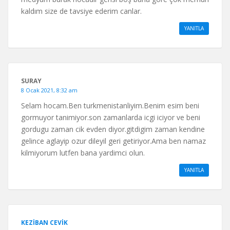
kaldım size de tavsiye ederim canlar.
YANITLA
SURAY
8 Ocak 2021, 8:32 am
Selam hocam.Ben turkmenistanliyim.Benim esim beni
gormuyor tanimiyor.son zamanlarda icgi iciyor ve beni
gordugu zaman cik evden diyor.gitdigim zaman kendine
gelince aglayip ozur dileyil geri getiriyor.Ama ben namaz
kilmiyorum lutfen bana yardimci olun.
YANITLA
KEZIBAN CEVIK