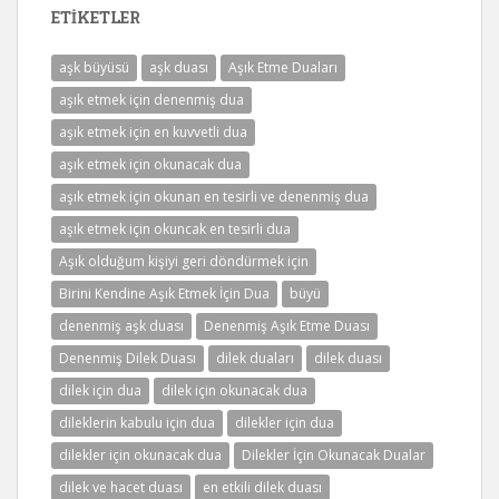
ETIKETLER
aşk büyüsü
aşk duası
Aşık Etme Duaları
aşık etmek için denenmiş dua
aşık etmek için en kuvvetli dua
aşık etmek için okunacak dua
aşık etmek için okunan en tesirli ve denenmiş dua
aşık etmek için okuncak en tesirli dua
Aşık olduğum kişiyi geri döndürmek için
Birini Kendine Aşık Etmek İçin Dua
büyü
denenmiş aşk duası
Denenmiş Aşık Etme Duası
Denenmiş Dilek Duası
dilek duaları
dilek duası
dilek için dua
dilek için okunacak dua
dileklerin kabulu için dua
dilekler için dua
dilekler için okunacak dua
Dilekler İçin Okunacak Dualar
dilek ve hacet duası
en etkili dilek duası