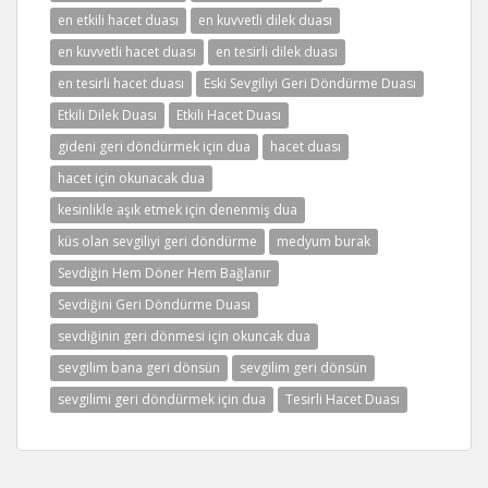
en etkili hacet duası
en kuvvetli dilek duası
en kuvvetli hacet duası
en tesirli dilek duası
en tesirli hacet duası
Eski Sevgiliyi Geri Döndürme Duası
Etkili Dilek Duası
Etkili Hacet Duası
gideni geri döndürmek için dua
hacet duası
hacet için okunacak dua
kesinlikle aşık etmek için denenmiş dua
küs olan sevgiliyi geri döndürme
medyum burak
Sevdiğin Hem Döner Hem Bağlanır
Sevdiğini Geri Döndürme Duası
sevdiğinin geri dönmesi için okuncak dua
sevgilim bana geri dönsün
sevgilim geri dönsün
sevgilimi geri döndürmek için dua
Tesirli Hacet Duası