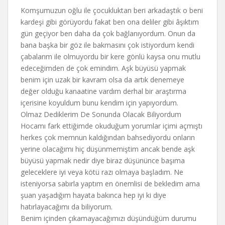
Komşumuzun oğlu ile çocukluktan beri arkadaştık o beni
kardeşi gibi görüyordu fakat ben ona deliler gibi âşıktım
gün geçiyor ben daha da çok bağlanıyordum. Onun da
bana başka bir göz ile bakmasını çok istiyordum kendi
çabalarım ile olmuyordu bir kere gönlü kaysa onu mutlu
edeceğimden de çok emindim. Aşk büyüsü yapmak
benim için uzak bir kavram olsa da artık denemeye
değer olduğu kanaatine vardım derhal bir araştırma
içerisine koyuldum bunu kendim için yapıyordum.
Olmaz Dediklerim De Sonunda Olacak Biliyordum
Hocamı fark ettiğimde okuduğum yorumlar içimi açmıştı
herkes çok memnun kaldığından bahsediyordu onların
yerine olacağımı hiç düşünmemiştim ancak bende aşk
büyüsü yapmak nedir diye biraz düşününce başıma
geleceklere iyi veya kötü razı olmaya başladım. Ne
isteniyorsa sabırla yaptım en önemlisi de bekledim ama
şuan yaşadığım hayata bakınca hep iyi ki diye
hatırlayacağımı da biliyorum.
Benim içinden çıkamayacağımızı düşündüğüm durumu