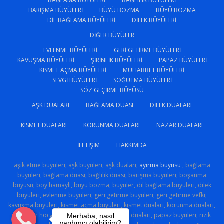
BAĞLAMA BÜYÜLERI
BAĞLILIK BÜYÜLERI
BARIŞMA BÜYÜLERI
BÜYÜ BOZMA
BÜYÜ BOZMA
DIL BAĞLAMA BÜYÜLERI
DILEK BÜYÜLERI
DIĞER BÜYÜLER
EVLENME BÜYÜLERI
GERI GETIRME BÜYÜLERI
KAVUŞMA BÜYÜLERI
ŞIRINLIK BÜYÜLERI
PAPAZ BÜYÜLERI
KISMET AÇMA BÜYÜLERI
MUHABBET BÜYÜLERI
SEVGI BÜYÜLERI
SOĞUTMA BÜYÜLERI
SÖZ GEÇIRME BÜYÜSÜ
AŞK DUALARI
BAĞLAMA DUASI
DILEK DUALARI
KISMET DUALARI
KORUNMA DUALARI
NAZAR DUALARI
İLETIŞIM
HAKKIMDA
aşık etme büyüleri, aşk büyüleri, aşk duaları,
ayırma büyüsü
, bağlama
büyüleri, bağlama duası, bağlılık duası, barışma büyüleri, boşanma
büyüsü, boy hamaylı, büyü bozma, büyüler, dil bağlama büyüleri, dilek
büyüleri, evlenme büyüleri, geri getirme büyüleri, geri getirme vefki,
kavuşma büyüleri, kısmet açma büyüleri, kısmet duaları, korunma duaları,
medyum hoca, muhabbet büyüleri, nazar duaları, papaz büyüleri, rızık
Merhaba, nasıl
yardımcı olabilirim?