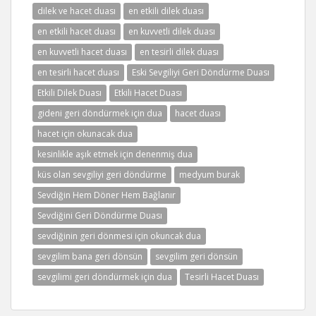
dilek ve hacet duası
en etkili dilek duası
en etkili hacet duası
en kuvvetli dilek duası
en kuvvetli hacet duası
en tesirli dilek duası
en tesirli hacet duası
Eski Sevgiliyi Geri Döndürme Duası
Etkili Dilek Duası
Etkili Hacet Duası
gideni geri döndürmek için dua
hacet duası
hacet için okunacak dua
kesinlikle aşık etmek için denenmiş dua
küs olan sevgiliyi geri döndürme
medyum burak
Sevdiğin Hem Döner Hem Bağlanır
Sevdiğini Geri Döndürme Duası
sevdiğinin geri dönmesi için okuncak dua
sevgilim bana geri dönsün
sevgilim geri dönsün
sevgilimi geri döndürmek için dua
Tesirli Hacet Duası