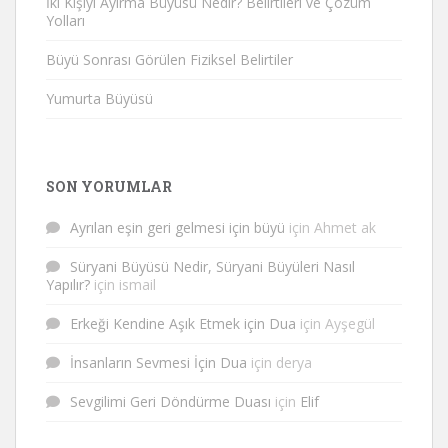
İki Kişiyi Ayırma Büyüsü Nedir? Belirtileri ve Çözüm
Yolları
Büyü Sonrası Görülen Fiziksel Belirtiler
Yumurta Büyüsü
SON YORUMLAR
Ayrılan eşin geri gelmesi için büyü
için
Ahmet ak
Süryani Büyüsü Nedir, Süryani Büyüleri Nasıl
Yapılır?
için
ismail
Erkeği Kendine Aşık Etmek için Dua
için
Ayşegül
İnsanların Sevmesi İçin Dua
için
derya
Sevgilimi Geri Döndürme Duası
için
Elif