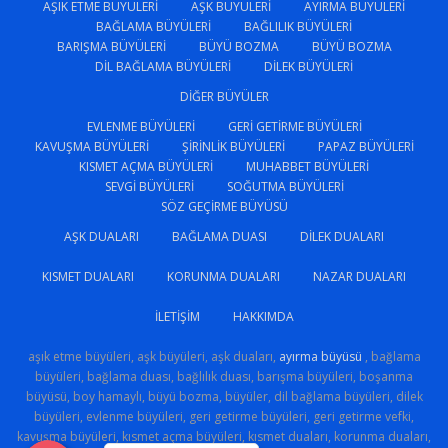
AŞIK ETME BÜYÜLERI
AŞK BÜYÜLERI
AYIRMA BÜYÜLERI
BAĞLAMA BÜYÜLERI
BAĞLILIK BÜYÜLERI
BARIŞMA BÜYÜLERI
BÜYÜ BOZMA
BÜYÜ BOZMA
DIL BAĞLAMA BÜYÜLERI
DILEK BÜYÜLERI
DIĞER BÜYÜLER
EVLENME BÜYÜLERI
GERI GETIRME BÜYÜLERI
KAVUŞMA BÜYÜLERI
ŞIRINLIK BÜYÜLERI
PAPAZ BÜYÜLERI
KISMET AÇMA BÜYÜLERI
MUHABBET BÜYÜLERI
SEVGI BÜYÜLERI
SOĞUTMA BÜYÜLERI
SÖZ GEÇIRME BÜYÜSÜ
AŞK DUALARI
BAĞLAMA DUASI
DILEK DUALARI
KISMET DUALARI
KORUNMA DUALARI
NAZAR DUALARI
İLETIŞIM
HAKKIMDA
aşık etme büyüleri, aşk büyüleri, aşk duaları,
ayırma büyüsü
, bağlama
büyüleri, bağlama duası, bağlılık duası, barışma büyüleri, boşanma
büyüsü, boy hamaylı, büyü bozma, büyüler, dil bağlama büyüleri, dilek
büyüleri, evlenme büyüleri, geri getirme büyüleri, geri getirme vefki,
kavuşma büyüleri, kısmet açma büyüleri, kısmet duaları, korunma duaları,