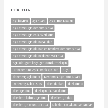
ETIKETLER
aşk büyüsü
aşk duası
Aşık Etme Duaları
aşık etmek için denenmiş dua
aşık etmek için en kuvvetli dua
aşık etmek için okunacak dua
aşık etmek için okunan en tesirli ve denenmiş dua
aşık etmek için okuncak en tesirli dua
Aşık olduğum kişiyi geri döndürmek için
Birini Kendine Aşık Etmek İçin Dua
büyü
denenmiş aşk duası
Denenmiş Aşık Etme Duası
Denenmiş Dilek Duası
dilek duaları
dilek duası
dilek için dua
dilek için okunacak dua
dileklerin kabulu için dua
dilekler için dua
dilekler için okunacak dua
Dilekler İçin Okunacak Dualar