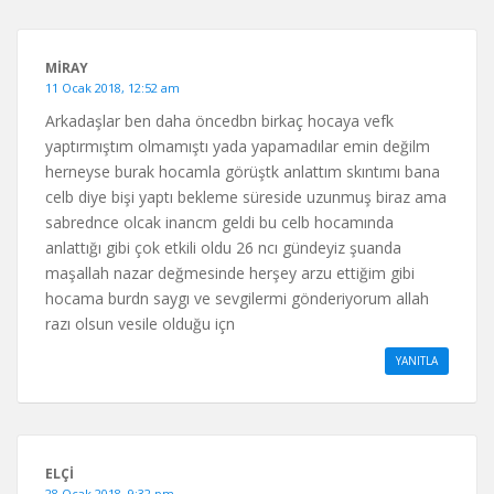
MIRAY
11 Ocak 2018, 12:52 am
Arkadaşlar ben daha öncedbn birkaç hocaya vefk
yaptırmıştım olmamıştı yada yapamadılar emin değilm
herneyse burak hocamla görüştk anlattım skıntımı bana
celb diye bişi yaptı bekleme süreside uzunmuş biraz ama
sabrednce olcak inancm geldi bu celb hocamında
anlattığı gibi çok etkili oldu 26 ncı gündeyiz şuanda
maşallah nazar değmesinde herşey arzu ettiğim gibi
hocama burdn saygı ve sevgilermi gönderiyorum allah
razı olsun vesile olduğu içn
YANITLA
ELÇİ
28 Ocak 2018, 9:32 pm