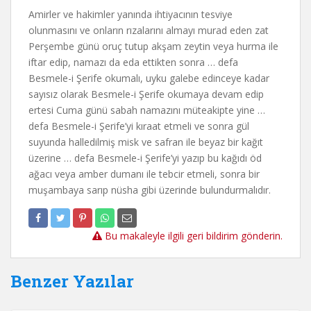
Amirler ve hakimler yanında ihtiyacının tesviye
olunmasını ve onların rızalarını almayı murad eden zat
Perşembe günü oruç tutup akşam zeytin veya hurma ile
iftar edip, namazı da eda ettikten sonra … defa
Besmele-i Şerife okumalı, uyku galebe edinceye kadar
sayısız olarak Besmele-i Şerife okumaya devam edip
ertesi Cuma günü sabah namazını müteakipte yine …
defa Besmele-i Şerife’yi kıraat etmeli ve sonra gül
suyunda halledilmiş misk ve safran ile beyaz bir kağıt
üzerine … defa Besmele-i Şerife’yi yazıp bu kağıdı öd
ağacı veya amber dumanı ile tebcir etmeli, sonra bir
muşambaya sarıp nüsha gibi üzerinde bulundurmalıdır.
Bu makaleyle ilgili geri bildirim gönderin.
Benzer Yazılar