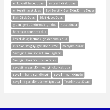
en kuvvetli hacet duası
en tesirli dilek duası
en tesirli hacet duası
Eski Sevgiliyi Geri Döndürme Duası
Etkili Dilek Duası
Etkili Hacet Duası
gideni geri döndürmek için dua
hacet duası
hacet için okunacak dua
kesinlikle aşık etmek için denenmiş dua
küs olan sevgiliyi geri döndürme
medyum burak
Sevdiğin Hem Döner Hem Bağlanır
Sevdiğini Geri Döndürme Duası
sevdiğinin geri dönmesi için okuncak dua
sevgilim bana geri dönsün
sevgilim geri dönsün
sevgilimi geri döndürmek için dua
Tesirli Hacet Duası