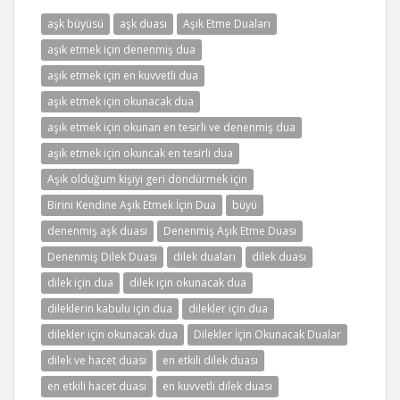
aşk büyüsü
aşk duası
Aşık Etme Duaları
aşık etmek için denenmiş dua
aşık etmek için en kuvvetli dua
aşık etmek için okunacak dua
aşık etmek için okunan en tesirli ve denenmiş dua
aşık etmek için okuncak en tesirli dua
Aşık olduğum kişiyi geri döndürmek için
Birini Kendine Aşık Etmek İçin Dua
büyü
denenmiş aşk duası
Denenmiş Aşık Etme Duası
Denenmiş Dilek Duası
dilek duaları
dilek duası
dilek için dua
dilek için okunacak dua
dileklerin kabulu için dua
dilekler için dua
dilekler için okunacak dua
Dilekler İçin Okunacak Dualar
dilek ve hacet duası
en etkili dilek duası
en etkili hacet duası
en kuvvetli dilek duası