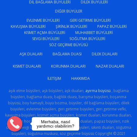
DIL BAĞLAMA BÜYÜLERI
DILEK BÜYÜLERI
DIĞER BÜYÜLER
EVLENME BÜYÜLERI
GERI GETIRME BÜYÜLERI
KAVUŞMA BÜYÜLERI
ŞIRINLIK BÜYÜLERI
PAPAZ BÜYÜLERI
KISMET AÇMA BÜYÜLERI
MUHABBET BÜYÜLERI
SEVGI BÜYÜLERI
SOĞUTMA BÜYÜLERI
SÖZ GEÇIRME BÜYÜSÜ
AŞK DUALARI
BAĞLAMA DUASI
DILEK DUALARI
KISMET DUALARI
KORUNMA DUALARI
NAZAR DUALARI
İLETIŞIM
HAKKIMDA
aşık etme büyüleri, aşk büyüleri, aşk duaları,
ayırma büyüsü
, bağlama
büyüleri, bağlama duası, bağlılık duası, barışma büyüleri, boşanma
büyüsü, boy hamaylı, büyü bozma, büyüler, dil bağlama büyüleri, dilek
büyüleri, evlenme büyüleri, geri getirme büyüleri, geri getirme vefki,
kavuşma büyüleri, kısmet açma büyüleri, kısmet duaları, korunma duaları,
medyum hoca, muhabbet büyüleri, nazar duaları, papaz büyüleri, rızık
Merhaba, nasıl
yardımcı olabilirim?
duaları, sevgi büyüsü, sevgi sihri, şirinlik büyüleri, sıkıntı duaları, soğutma
büyüleri, soğutma muskası, söz geçirme büyüsü Copyright © 2021