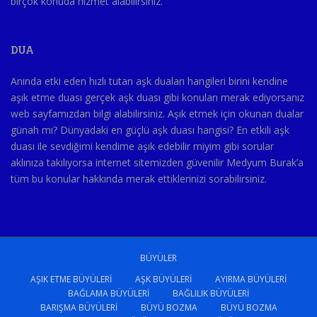
birçok konuda hizmet alabilirsiniz.
DUA
Anında etki eden hızlı tutan aşk duaları hangileri birini kendine
aşık etme duası gerçek aşk duası gibi konuları merak ediyorsanız
web sayfamızdan bilgi alabilirsiniz. Aşık etmek için okunan dualar
günah mı? Dünyadaki en güçlü aşk duası hangisi? En etkili aşk
duası ile sevdiğimi kendime aşık edebilir miyim gibi sorular
aklınıza takılıyorsa internet sitemizden güvenilir Medyum Burak’a
tüm bu konular hakkında merak ettiklerinizi sorabilirsiniz.
BÜYÜLER
AŞIK ETME BÜYÜLERI
AŞK BÜYÜLERI
AYIRMA BÜYÜLERI
BAĞLAMA BÜYÜLERI
BAĞLILIK BÜYÜLERI
BARIŞMA BÜYÜLERI
BÜYÜ BOZMA
BÜYÜ BOZMA