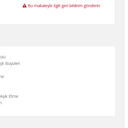
Bu makaleyle ilgili geri bildirim gönderin.
üsü
şk Büyüleri
tme
 Aşık Etme
m