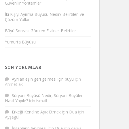
Güvenilir Yöntemler
İki Kişiyi Ayırma Büyüsü Nedir? Belirtileri ve
Çözüm Yolları
Büyü Sonrası Görülen Fiziksel Belirtiler
Yumurta Büyüsü
SON YORUMLAR
Ayrılan eşin geri gelmesi için büyü
için
Ahmet ak
Süryani Büyüsü Nedir, Süryani Büyüleri
Nasıl Yapılır?
için
ismail
Erkeği Kendine Aşık Etmek için Dua
için
Ayşegül
İnsanların Sevmesi İçin Dua
için
derya