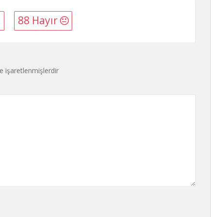
88 Hayır
le işaretlenmişlerdir