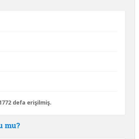
772 defa erişilmiş.
du mu?