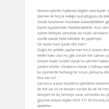
Manevi işlemler hakkında bilgileri olan kişiler 
işlemler ile birçok evliliğin kurtulduğunu da b
olarak hazırlanan muskaları kullanabildikleri g
kişisel eşyalarından faydalanabilirler. Kısa zama
eşlerin ilerleyen zamanlar da mutlu olmaların
sürekli olarak farklı teknikler ile yapılmıştır.
Ne Kadar Süre İçinde Etki Eder?
Doğru bir şekilde yapılan karı koca arasını düz
etkiler kalıcı olur mu gibi sorular her zaman ço
isteyen kişiler sürekli olarak bu işlemler hakk
yardım isterler. Ortalama olarak 2 haftaya kal
bu işlemlerde herhangi bir sorun çıkmazsa etkil
Risk Var mı?
Karı koca arasını düzeltme işlemlerini denemek
de risk var mı ve benzeri sorular ile sık sık m
deneyim ile hiç kimseye zarar vermeden bu işle
geçmek isteyen kişiler 0553 371 89 94 no’lu t
alabilirler.