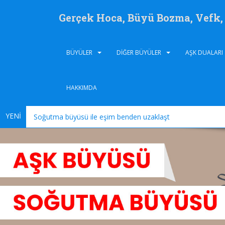
Gerçek Hoca, Büyü Bozma, Vefk
BÜYÜLER
DIĞER BÜYÜLER
AŞK DUALARI
HAKKIMDA
YENİ
Soğutma büyüsü ile eşim benden uzaklaştı