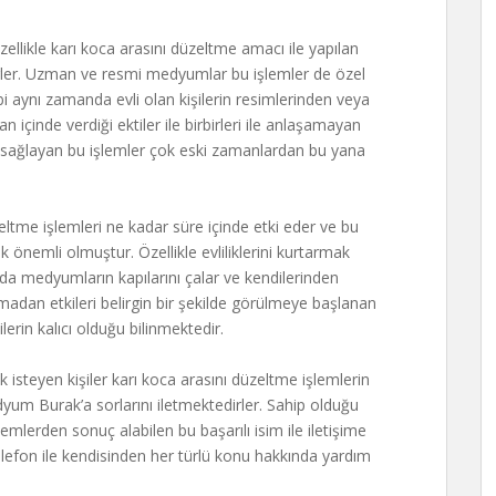
özellikle karı koca arasını düzeltme amacı ile yapılan
ilirler. Uzman ve resmi medyumlar bu işlemler de özel
ibi aynı zamanda evli olan kişilerin resimlerinden veya
n içinde verdiği ektiler ile birbirleri ile anlaşamayan
ı sağlayan bu işlemler çok eski zamanlardan bu yana
eltme işlemleri ne kadar süre içinde etki eder ve bu
k önemli olmuştur. Özellikle evliliklerini kurtarmak
ında medyumların kapılarını çalar ve kendilerinden
madan etkileri belirgin bir şekilde görülmeye başlanan
erin kalıcı olduğu bilinmektedir.
 isteyen kişiler karı koca arasını düzeltme işlemlerin
edyum Burak’a sorlarını iletmektedirler. Sahip olduğu
mlerden sonuç alabilen bu başarılı isim ile iletişime
elefon ile kendisinden her türlü konu hakkında yardım