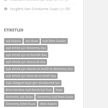
Sevgilimi Geri Döndürme Duası
için
Elif
ETIKETLER
aşk büyüsü
aşk duası
Aşık Etme Duaları
aşık etmek için denenmiş dua
aşık etmek için en kuvvetli dua
aşık etmek için okunacak dua
aşık etmek için okunan en tesirli ve denenmiş dua
aşık etmek için okuncak en tesirli dua
Aşık olduğum kişiyi geri döndürmek için
Birini Kendine Aşık Etmek İçin Dua
büyü
denenmiş aşk duası
Denenmiş Aşık Etme Duası
Denenmiş Dilek Duası
dilek duaları