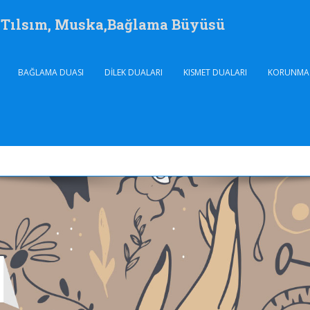
, Tılsım, Muska,Bağlama Büyüsü
BAĞLAMA DUASI
DILEK DUALARI
KISMET DUALARI
KORUNMA 