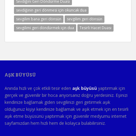
Sevdiğini Geri Döndürme Duası
sevdiğinin geri dönmesi için okuncak dua
sevgilim bana geri dönsün
sevgilim geri dönsün
sevgilimi geri döndürmek için dua
Tesirli Hacet Duası
AŞK BÜYÜSÜ
Anında hızlı ve çok etkili tesir eden
aşk büyüsü
yaptırmak için
gerçek ve güvenilir bir hoca arıyorsanız doğru yerdesiniz. Eşinizi
kendinize bağlamak giden sevgilinizi geri getirmek aşık
olduğunuz kişiyi kendinize bağlamak ve aşık etmek için en tesirli
aşık etme büyüsünü yaptırmak için güvenilir medyumu internet
sayfamızdan hem hızlı hem de kolayca bulabilirsiniz.