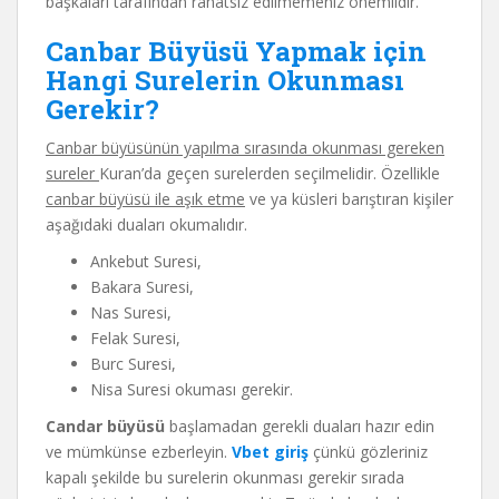
başkaları tarafından rahatsız edilmemeniz önemlidir.
Canbar Büyüsü Yapmak için
Hangi Surelerin Okunması
Gerekir?
Canbar büyüsünün yapılma sırasında okunması gereken
sureler
Kuran’da geçen surelerden seçilmelidir. Özellikle
canbar büyüsü ile aşık etme
ve ya küsleri barıştıran kişiler
aşağıdaki duaları okumalıdır.
Ankebut Suresi,
Bakara Suresi,
Nas Suresi,
Felak Suresi,
Burc Suresi,
Nisa Suresi okuması gerekir.
Candar büyüsü
başlamadan gerekli duaları hazır edin
ve mümkünse ezberleyin.
Vbet giriş
çünkü gözleriniz
kapalı şekilde bu surelerin okunması gerekir sırada