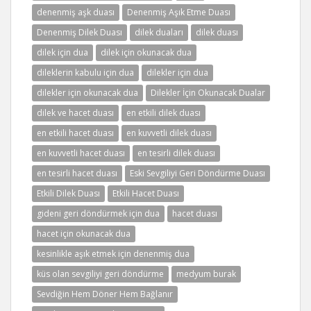
denenmiş aşk duası
Denenmiş Aşık Etme Duası
Denenmiş Dilek Duası
dilek duaları
dilek duası
dilek için dua
dilek için okunacak dua
dileklerin kabulu için dua
dilekler için dua
dilekler için okunacak dua
Dilekler İçin Okunacak Dualar
dilek ve hacet duası
en etkili dilek duası
en etkili hacet duası
en kuvvetli dilek duası
en kuvvetli hacet duası
en tesirli dilek duası
en tesirli hacet duası
Eski Sevgiliyi Geri Döndürme Duası
Etkili Dilek Duası
Etkili Hacet Duası
gideni geri döndürmek için dua
hacet duası
hacet için okunacak dua
kesinlikle aşık etmek için denenmiş dua
küs olan sevgiliyi geri döndürme
medyum burak
Sevdiğin Hem Döner Hem Bağlanır