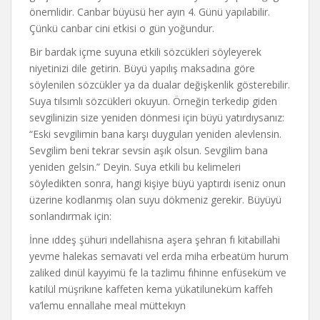
önemlidir. Canbar büyüsü her ayın 4. Günü yapılabilir.
Çünkü canbar cini etkisi o gün yoğundur.
Bir bardak içme suyuna etkili sözcükleri söyleyerek
niyetinizi dile getirin. Büyü yapılış maksadına göre
söylenilen sözcükler ya da dualar değişkenlik gösterebilir.
Suya tılsımlı sözcükleri okuyun. Örneğin terkedip giden
sevgilinizin size yeniden dönmesi için büyü yatırdıysanız:
“Eski sevgilimin bana karşı duyguları yeniden alevlensin.
Sevgilim beni tekrar sevsin aşık olsun. Sevgilim bana
yeniden gelsin.” Deyin. Suya etkili bu kelimeleri
söyledikten sonra, hangi kişiye büyü yaptırdı iseniz onun
üzerine kodlanmış olan suyu dökmeniz gerekir. Büyüyü
sonlandırmak için:
İnne ıddeş şühuri ındellahisna aşera şehran fı kitabillahi
yevme halekas semavati vel erda miha erbeatüm hurum
zaliked dınül kayyimü fe la tazlimu fıhinne enfüseküm ve
katilül müşrikıne kaffeten kema yükatiluneküm kaffeh
va’lemu ennallahe meal müttekıyn