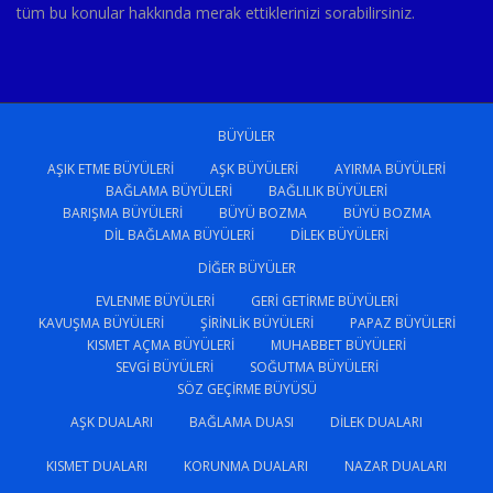
tüm bu konular hakkında merak ettiklerinizi sorabilirsiniz.
BÜYÜLER
AŞIK ETME BÜYÜLERI
AŞK BÜYÜLERI
AYIRMA BÜYÜLERI
BAĞLAMA BÜYÜLERI
BAĞLILIK BÜYÜLERI
BARIŞMA BÜYÜLERI
BÜYÜ BOZMA
BÜYÜ BOZMA
DIL BAĞLAMA BÜYÜLERI
DILEK BÜYÜLERI
DIĞER BÜYÜLER
EVLENME BÜYÜLERI
GERI GETIRME BÜYÜLERI
KAVUŞMA BÜYÜLERI
ŞIRINLIK BÜYÜLERI
PAPAZ BÜYÜLERI
KISMET AÇMA BÜYÜLERI
MUHABBET BÜYÜLERI
SEVGI BÜYÜLERI
SOĞUTMA BÜYÜLERI
SÖZ GEÇIRME BÜYÜSÜ
AŞK DUALARI
BAĞLAMA DUASI
DILEK DUALARI
KISMET DUALARI
KORUNMA DUALARI
NAZAR DUALARI