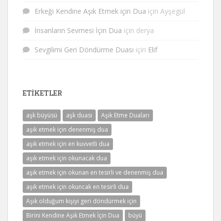
Erkeği Kendine Aşık Etmek için Dua
için
Ayşegül
İnsanların Sevmesi İçin Dua
için
derya
Sevgilimi Geri Döndürme Duası
için
Elif
ETIKETLER
aşk büyüsü
aşk duası
Aşık Etme Duaları
aşık etmek için denenmiş dua
aşık etmek için en kuvvetli dua
aşık etmek için okunacak dua
aşık etmek için okunan en tesirli ve denenmiş dua
aşık etmek için okuncak en tesirli dua
Aşık olduğum kişiyi geri döndürmek için
Birini Kendine Aşık Etmek İçin Dua
büyü