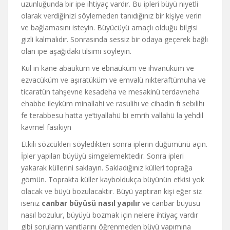
uzunluğunda bir ipe ihtiyaç vardır. Bu ipleri büyü niyetli
olarak verdiğinizi söylemeden tanıdığınız bir kişiye verin
ve bağlamasını isteyin. Büyücüyü amaçlı olduğu bilgisi
gizli kalmalıdır. Sonrasında sessiz bir odaya geçerek bağlı
olan ipe aşağıdaki tılsımı söyleyin.
Kul in kane abaüküm ve ebnaüküm ve ıhvanüküm ve
ezvacüküm ve aşıratüküm ve emvalü nıkteraftümuha ve
ticaratün tahşevne kesadeha ve mesakinü terdavneha
ehabbe ileyküm minallahi ve rasulihı ve cihadin fı sebılihı
fe terabbesu hatta ye’tiyallahü bi emrih vallahü la yehdil
kavmel fasikıyn
Etkili sözcükleri söyledikten sonra iplerin düğümünü açın.
İpler yapılan büyüyü simgelemektedir. Sonra ipleri
yakarak küllerini saklayın. Sakladığınız külleri toprağa
gömün. Toprakta küller kayboldukça büyünün etkisi yok
olacak ve büyü bozulacaktır. Büyü yaptıran kişi eğer siz
iseniz
canbar büyüsü nasıl yapılır
ve canbar büyüsü
nasıl bozulur, büyüyü bozmak için nelere ihtiyaç vardır
gibi soruların yanıtlarını öğrenmeden büyü yapımına