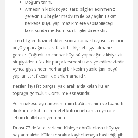
Doğum tarihi,
Annesinin kızlık soyadı tarzı bilgileri edinmeniz
gerekir. Bu bilgiler medyum ile paylaşılır. Fakat
herkese büyü yapılmaz kimlere yapılabileceği
konusunda medyum sizi bilgilendirecektir.
Tüm bilgileri hazır ettikten sonra
canbar büyüsü tarifi
için
büyü yapacağınız tarafa ait bir kişisel eşya almanız
gerekir. Çoğunlukla canbar büyüsü yapacağınız kişiye ait
bir giysiden ufak bir parça kesmeniz tavsiye edilmektedir.
Ayrıca giysisinden herhangi bir kesim yapıldığını büyü
yapılan taraf kesinlikle anlamamalıdır.
Kesilen kıyafet parçası yakılarak arda kalan külleri
toprağa gömülür. Gömülme esnasında:
Ve in nekesu eymanehüm mim ba’di ahdihim ve taanu fı
dıniküm fe katilu eimmetel küfri innehüm la eymane
lehüm leallehüm yentehun
Duası 77 defa tekrarlanır. Kıbleye dönük olarak büyüye
başlanmalıdır. Küller toprakta kaybolamaya başladığı gibi