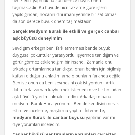
dediklerini yapmak da son derece büyük önem
taşımaktadır. Bu büyüde hicri takvime göre işlem
yapıldığından, hocanın dini imanı yerinde bir zat olması
da son derece büyük önem taşımaktadır.
Gerçek Medyum Burak ile etkili ve gerçek canbar
aşk büyüsü deneyimim
Sevdiğim erkeğin beni fark etmemesi bende büyük
duygusal çöküntüler yaratıyordu. İşyerinde tanıdığım ve
görür görmez etkilendiğim bir insandı. Zamanla onu
arkadaş ortamlarında tanıdıkça, onun benim için biçilmiş
kaftan olduğunu anladım ama o bunların farkında değildi.
Ben ise onun da beni sevmesini çok istiyordum. Artık
daha fazla zaman kaybetmek istemedim ve bir hocadan
aşk büyüsü yardımı almak istedim. Arkadaşım bana
medyum Burak Hoca yı önerdi. Ben de kendisini merak
ettim ve inceleme, araştırma yaptım. İnternette,
medyum Burak ile canbar büyüsü
yaptıran var mı
diye yorumları inceledim.
Canbar büyüsü yaptıranların yorumları
gerçekten