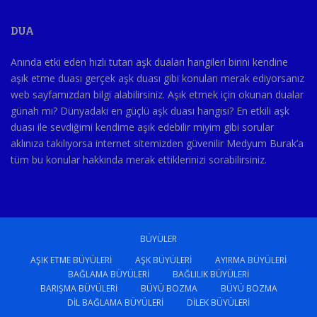
DUA
Anında etki eden hızlı tutan aşk duaları hangileri birini kendine
aşık etme duası gerçek aşk duası gibi konuları merak ediyorsanız
web sayfamızdan bilgi alabilirsiniz. Aşık etmek için okunan dualar
günah mı? Dünyadaki en güçlü aşk duası hangisi? En etkili aşk
duası ile sevdiğimi kendime aşık edebilir miyim gibi sorular
aklınıza takılıyorsa internet sitemizden güvenilir Medyum Burak’a
tüm bu konular hakkında merak ettiklerinizi sorabilirsiniz.
BÜYÜLER
AŞIK ETME BÜYÜLERI
AŞK BÜYÜLERI
AYIRMA BÜYÜLERI
BAĞLAMA BÜYÜLERI
BAĞLILIK BÜYÜLERI
BARIŞMA BÜYÜLERI
BÜYÜ BOZMA
BÜYÜ BOZMA
DIL BAĞLAMA BÜYÜLERI
DILEK BÜYÜLERI