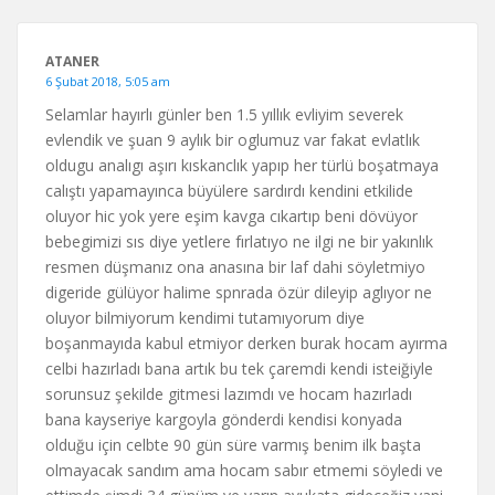
ATANER
6 Şubat 2018, 5:05 am
Selamlar hayırlı günler ben 1.5 yıllık evliyim severek
evlendik ve şuan 9 aylık bir oglumuz var fakat evlatlık
oldugu analıgı aşırı kıskanclık yapıp her türlü boşatmaya
calıştı yapamayınca büyülere sardırdı kendini etkilide
oluyor hic yok yere eşim kavga cıkartıp beni dövüyor
bebegimizi sıs diye yetlere fırlatıyo ne ilgi ne bir yakınlık
resmen düşmanız ona anasına bir laf dahi söyletmiyo
digeride gülüyor halime spnrada özür dileyip aglıyor ne
oluyor bilmiyorum kendimi tutamıyorum diye
boşanmayıda kabul etmiyor derken burak hocam ayırma
celbi hazırladı bana artık bu tek çaremdi kendi isteiğiyle
sorunsuz şekilde gitmesi lazımdı ve hocam hazırladı
bana kayseriye kargoyla gönderdi kendisi konyada
olduğu için celbte 90 gün süre varmış benim ilk başta
olmayacak sandım ama hocam sabır etmemi söyledi ve