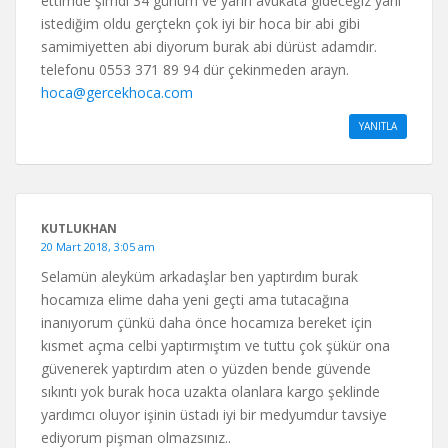
ettimde şimdi 34 günüm ve yarın avukata gideceğiz yani
istediğim oldu gerçtekn çok iyi bir hoca bir abi gibi
samimiyetten abi diyorum burak abi dürüst adamdır.
telefonu 0553 371 89 94 dür çekinmeden arayn.
hoca@gercekhoca.com
YANITLA
KUTLUKHAN
20 Mart 2018, 3:05 am
Selamün aleyküm arkadaşlar ben yaptırdım burak
hocamıza elime daha yeni geçti ama tutacağına
inanıyorum çünkü daha önce hocamıza bereket için
kısmet açma celbi yaptırmıştım ve tuttu çok şükür ona
güvenerek yaptırdım aten o yüzden bende güvende
sıkıntı yok burak hoca uzakta olanlara kargo şeklinde
yardımcı oluyor işinin üstadı iyi bir medyumdur tavsiye
ediyorum pişman olmazsınız..