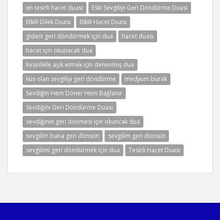
en tesirli hacet duası
Eski Sevgiliyi Geri Döndürme Duası
Etkili Dilek Duası
Etkili Hacet Duası
gideni geri döndürmek için dua
hacet duası
hacet için okunacak dua
kesinlikle aşık etmek için denenmiş dua
küs olan sevgiliyi geri döndürme
medyum burak
Sevdiğin Hem Döner Hem Bağlanır
Sevdiğini Geri Döndürme Duası
sevdiğinin geri dönmesi için okuncak dua
sevgilim bana geri dönsün
sevgilim geri dönsün
sevgilimi geri döndürmek için dua
Tesirli Hacet Duası