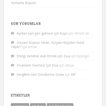
Yumurta Büyüsü
SON YORUMLAR
Ayrılan eşin geri gelmesi için büyü
için
Ahmet ak
Süryani Büyüsü Nedir, Süryani Büyüleri Nasıl
Yapılır?
için
ismail
Erkeği Kendine Aşık Etmek için Dua
için
Ayşegül
İnsanların Sevmesi İçin Dua
için
derya
Sevgilimi Geri Döndürme Duası
için
Elif
ETIKETLER
aşk büyüsü
aşk duası
Aşık Etme Duaları