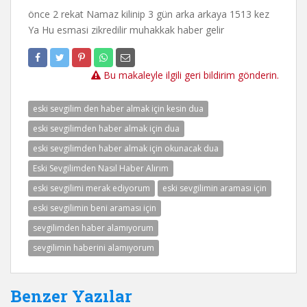
önce 2 rekat Namaz kilinip 3 gün arka arkaya 1513 kez
Ya Hu esmasi zikredilir muhakkak haber gelir
Bu makaleyle ilgili geri bildirim gönderin.
eski sevgilim den haber almak için kesin dua
eski sevgilimden haber almak için dua
eski sevgilimden haber almak için okunacak dua
Eski Sevgilimden Nasıl Haber Alırım
eski sevgilimi merak ediyorum
eski sevgilimin araması için
eski sevgilimin beni araması için
sevgilimden haber alamıyorum
sevgilimin haberini alamıyorum
Benzer Yazılar