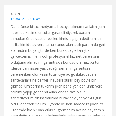
ALKIN
17 Ocak 2018, 1:42 am
Daha önce bikaç medyuma hocaya sıkıntımı anlatmıştım
hepsi de kesin olur tutar garantili diyerek paramı
almadan önce vaatler ettiler. kimisi üç gün dedi kimi bir
hafta kimide ay verdi ama sonuç alamadık paramıda geri
alamadım boşa gitti derken burak beyle tanıştık
gerçekten işini ehli çok profesyonel hizmet veren birisi
olduğunu almadım. garanti söz konusu olamaz bu tür
işlerde yani insan yaşıyacağı zamanın garantisini
veremezken olur kesin tutar diye aç gözlülük yapan
sahtekarlara ne demeli. neyseki burak bey böyle biri
çıkmadı ümitlerim tükenmişken bana yeniden ümit verdi
celbimi yapıp gönderdi Allah ondan razı olsun
sabrediyorum okumalarınıda burak bey yapıyor 43 gün
oldu ilerlemeler olumlu yönde ve ben sadece taşıyorum
üzerimde hiç bir yan etkisini görmedim aksine hayatımın
akışı değişti. bunu size kelimelerle anlatamam arkadaşlar