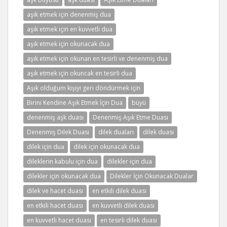
aşık etmek için denenmiş dua
aşık etmek için en kuvvetli dua
aşık etmek için okunacak dua
aşık etmek için okunan en tesirli ve denenmiş dua
aşık etmek için okuncak en tesirli dua
Aşık olduğum kişiyi geri döndürmek için
Birini Kendine Aşık Etmek İçin Dua
büyü
denenmiş aşk duası
Denenmiş Aşık Etme Duası
Denenmiş Dilek Duası
dilek duaları
dilek duası
dilek için dua
dilek için okunacak dua
dileklerin kabulu için dua
dilekler için dua
dilekler için okunacak dua
Dilekler İçin Okunacak Dualar
dilek ve hacet duası
en etkili dilek duası
en etkili hacet duası
en kuvvetli dilek duası
en kuvvetli hacet duası
en tesirli dilek duası