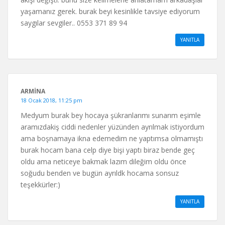
yaşamanız gerek. burak beyi kesinlikle tavsiye ediyorum
saygılar sevgiler.. 0553 371 89 94
YANITLA
ARMİNA
18 Ocak 2018, 11:25 pm
Medyum burak bey hocaya şükranlarımı sunarım eşimle
aramızdakiş ciddi nedenler yüzünden ayrılmak istiyordum
ama boşnamaya ikna edemedim ne yaptımsa olmamıştı
burak hocam bana celp diye bişi yaptı biraz bende geç
oldu ama neticeye bakmak lazım dileğim oldu önce
soğudu benden ve bugün ayrıldk hocama sonsuz
teşekkürler:)
YANITLA