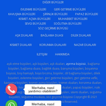
DIĞER BÜYÜLER
EVLENME BÜYÜLERI
GERI GETIRME BÜYÜLERI
KAVUŞMA BÜYÜLERI
ŞIRINLIK BÜYÜLERI
PAPAZ BÜYÜLERI
KISMET AÇMA BÜYÜLERI
MUHABBET BÜYÜLERI
SEVGI BÜYÜLERI
SOĞUTMA BÜYÜLERI
SÖZ GEÇIRME BÜYÜSÜ
AŞK DUALARI
BAĞLAMA DUASI
DILEK DUALARI
KISMET DUALARI
KORUNMA DUALARI
NAZAR DUALARI
İLETIŞIM
HAKKIMDA
aşık etme büyüleri, aşk büyüleri, aşk duaları,
ayırma büyüsü
, bağlama
büyüleri, bağlama duası, bağlılık duası, barışma büyüleri, boşanma
büyüsü, boy hamaylı, büyü bozma, büyüler, dil bağlama büyüleri, dilek
büyüleri, evlenme büyüleri, geri getirme büyüleri, geri getirme vefki,
kavuşma büyüleri, kısmet açma büyüleri, kısmet duaları, korunma duaları,
medyum hoca, muhabbet büyüleri, nazar duaları, papaz büyüleri, rızık
Merhaba, nasıl
yardımcı olabilirim?
duaları, sevgi büyüsü, sevgi sihri, şirinlik büyüleri, sıkıntı duaları, soğutma
büyüleri, soğutma muskası, söz geçirme büyüsü Copyright © 2021
Gercekhoca.com All Rights Reserved.
Merhaba, nasıl