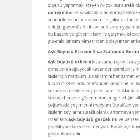
büyüsü yaptırmak isteyen birçok kişi sürekli o
deneyenler
ile yapılacak olan görüşmelerde d
sebebi ile insanlar medyum ile çalışmaktan 
olduğu günümüz de insanların sorun yaşamadan
bu başarılı ve güvenilir isim ile çalışmak isteyen
güvenilir bir isim olmasından dolayı insanlar ke
Aşk Büyüsü Etkisini Kısa Zamanda Görün
Aşk büyüsü etkisi
ni kısa zaman içinde ortaya 
etmelerini sağlayacak kadar deneyimli bir isim 
kişiler için medyum Burak ismini her zaman e
05533718994 nolu telefondan kendisine kolayc
kullanılan teknikler veya etki süresi hakkında m
konuda herkese güvenmemeleri gerektiğini bil
çoğunlukla seçimlerini medyum Burak’tan yana 
kişilerin sayılarını sürekli olarak arttırmaya y
insanların
aşk büyüsü gerçek mi
ve benzeri
gerekli yanıtları veren medyum Burak aşk büyü
gösterilmektedir.