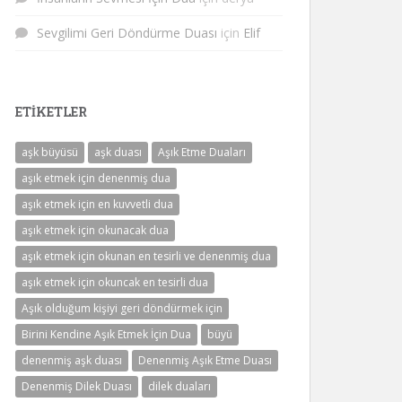
Sevgilimi Geri Döndürme Duası
için
Elif
ETIKETLER
aşk büyüsü
aşk duası
Aşık Etme Duaları
aşık etmek için denenmiş dua
aşık etmek için en kuvvetli dua
aşık etmek için okunacak dua
aşık etmek için okunan en tesirli ve denenmiş dua
aşık etmek için okuncak en tesirli dua
Aşık olduğum kişiyi geri döndürmek için
Birini Kendine Aşık Etmek İçin Dua
büyü
denenmiş aşk duası
Denenmiş Aşık Etme Duası
Denenmiş Dilek Duası
dilek duaları