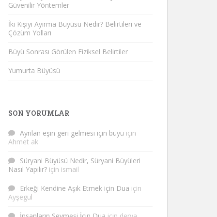
Güvenilir Yöntemler
İki Kişiyi Ayırma Büyüsü Nedir? Belirtileri ve
Çözüm Yolları
Büyü Sonrası Görülen Fiziksel Belirtiler
Yumurta Büyüsü
SON YORUMLAR
Ayrılan eşin geri gelmesi için büyü
için
Ahmet ak
Süryani Büyüsü Nedir, Süryani Büyüleri
Nasıl Yapılır?
için
ismail
Erkeği Kendine Aşık Etmek için Dua
için
Ayşegül
İnsanların Sevmesi İçin Dua
için
derya