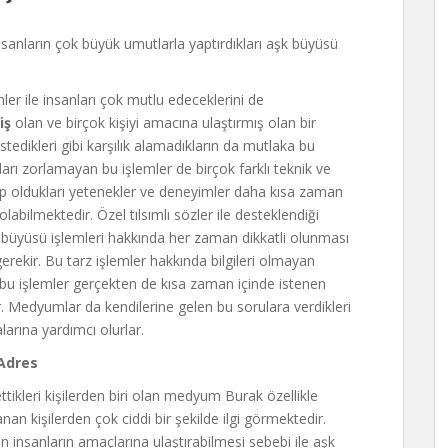
sanların çok büyük umutlarla yaptırdıkları aşk büyüsü
ler ile insanları çok mutlu edeceklerini de
iş
olan ve birçok kişiyi amacına ulaştırmış olan bir
istedikleri gibi karşılık alamadıkların da mutlaka bu
arı zorlamayan bu işlemler de birçok farklı teknik ve
hip oldukları yetenekler ve deneyimler daha kısa zaman
 olabilmektedir. Özel tılsımlı sözler ile desteklendiği
büyüsü işlemleri hakkında her zaman dikkatli olunması
ı gerekir. Bu tarz işlemler hakkında bilgileri olmayan
bu işlemler gerçekten de kısa zaman içinde istenen
lar. Medyumlar da kendilerine gelen bu sorulara verdikleri
larına yardımcı olurlar.
Adres
ttikleri kişilerden biri olan medyum Burak özellikle
anan kişilerden çok ciddi bir şekilde ilgi görmektedir.
 insanların amaçlarına ulaştırabilmesi sebebi ile aşk