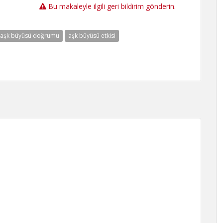
Bu makaleyle ilgili geri bildirim gönderin.
aşk büyüsü doğrumu
aşk büyüsü etkisi