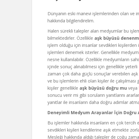
Dünyanın eski manevi işlemlerinden olan ve in
hakkında bilgilendirelim.
Halen sürekli talepler alan medyumlar bu işlem
bilmektedirler. Özellikle
aşk büyüsü denenm
işlem olduğu için insanlar sevdikleri kişilerden 
işlemleri denemek isterler. Genellikle medyuml
nesne kullanılabilir. Özellikle medyumların sa
içinde sonuç alınabilmesi için genellikle yeterli
zaman çok daha güçlü sonuçlar verebilen aşk 
ve bu işlemlerin ehli olan kişiler ile çalışılmas
kişiler genellikle
aşk büyüsü doğru mu
veya 
sonucu verir mi gibi soruların yanıtlarını arar
yanıtlar ile insanların daha doğru adımlar atma
Deneyimli Medyum Arayanlar İçin Doğru 
Bu işlemler hakkında insanların en çok tercih e
sevdikleri kişileri kendilerine aşık etmekte zorl
Mesleği hakkında aldığı talepler de çoğu zaman