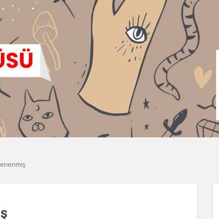
Denenmiş
ş