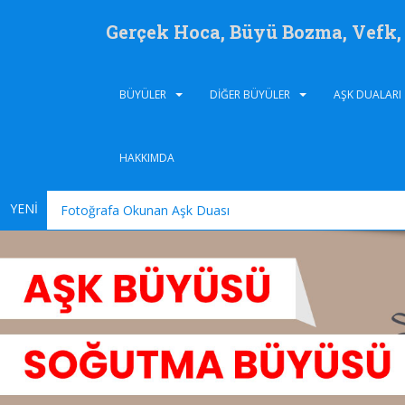
Gerçek Hoca, Büyü Bozma, Vefk
BÜYÜLER
DIĞER BÜYÜLER
AŞK DUALARI
HAKKIMDA
YENİ
Fotoğrafa Okunan Aşk Duası