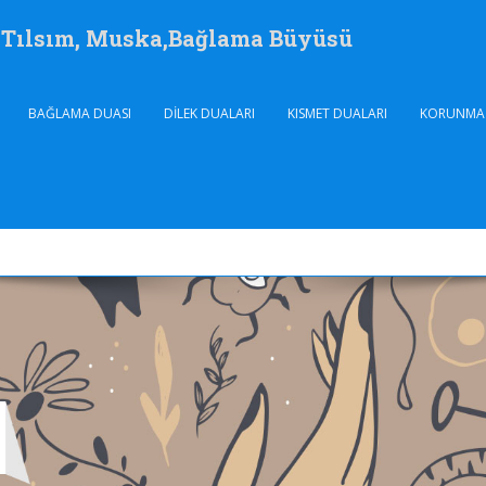
, Tılsım, Muska,Bağlama Büyüsü
BAĞLAMA DUASI
DILEK DUALARI
KISMET DUALARI
KORUNMA 