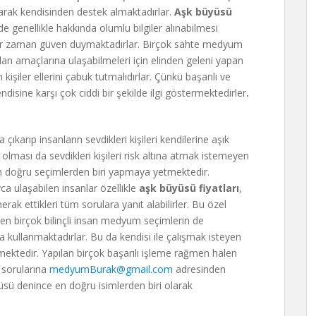
larak kendisinden destek almaktadırlar.
Aşk büyüsü
e genellikle hakkında olumlu bilgiler alınabilmesi
her zaman güven duymaktadırlar. Birçok sahte medyum
 amaçlarına ulaşabilmeleri için elinden geleni yapan
 kişiler ellerini çabuk tutmalıdırlar. Çünkü başarılı ve
ndisine karşı çok ciddi bir şekilde ilgi göstermektedirler
.
çıkarıp insanların sevdikleri kişileri kendilerine aşık
olması da sevdikleri kişileri risk altına atmak istemeyen
n doğru seçimlerden biri yapmaya yetmektedir.
a ulaşabilen insanlar özellikle
aşk büyüsü fiyatları
,
erak ettikleri tüm sorulara yanıt alabilirler. Bu özel
en birçok bilinçli insan medyum seçimlerin de
kullanmaktadırlar. Bu da kendisi ile çalışmak isteyen
etmektedir. Yapılan birçok başarılı işleme rağmen halen
 sorularına
medyumBurak@gmail.com
adresinden
sü denince en doğru isimlerden biri olarak