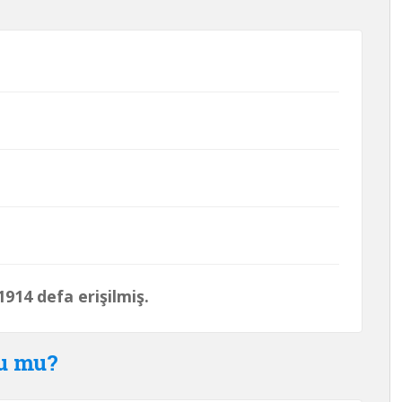
914 defa erişilmiş.
du mu?