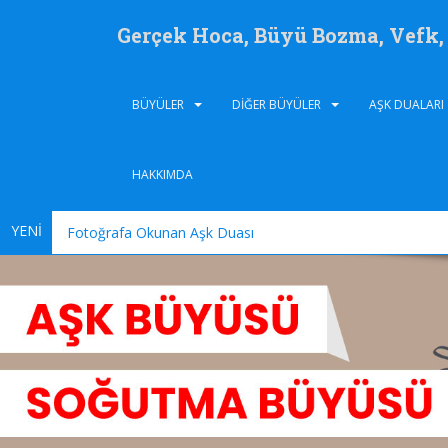
Gerçek Hoca, Büyü Bozma, Vefk
BÜYÜLER
DIĞER BÜYÜLER
AŞK DUALARI
HAKKIMDA
YENİ
Fotoğrafa Okunan Aşk Duası