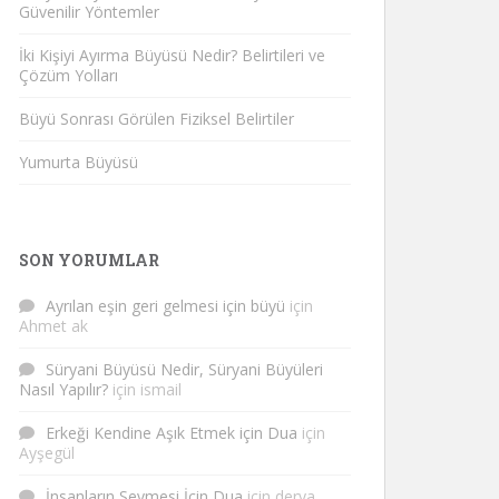
Güvenilir Yöntemler
İki Kişiyi Ayırma Büyüsü Nedir? Belirtileri ve
Çözüm Yolları
Büyü Sonrası Görülen Fiziksel Belirtiler
Yumurta Büyüsü
SON YORUMLAR
Ayrılan eşin geri gelmesi için büyü
için
Ahmet ak
Süryani Büyüsü Nedir, Süryani Büyüleri
Nasıl Yapılır?
için
ismail
Erkeği Kendine Aşık Etmek için Dua
için
Ayşegül
İnsanların Sevmesi İçin Dua
için
derya