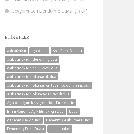
Sevgilimi Geri Döndürme Duası
için
Elif
ETIKETLER
aşk büyüsü
aşk duası
Aşık Etme Duaları
aşık etmek için denenmiş dua
aşık etmek için en kuvvetli dua
aşık etmek için okunacak dua
aşık etmek için okunan en tesirli ve denenmiş dua
aşık etmek için okuncak en tesirli dua
Aşık olduğum kişiyi geri döndürmek için
Birini Kendine Aşık Etmek İçin Dua
büyü
denenmiş aşk duası
Denenmiş Aşık Etme Duası
Denenmiş Dilek Duası
dilek duaları