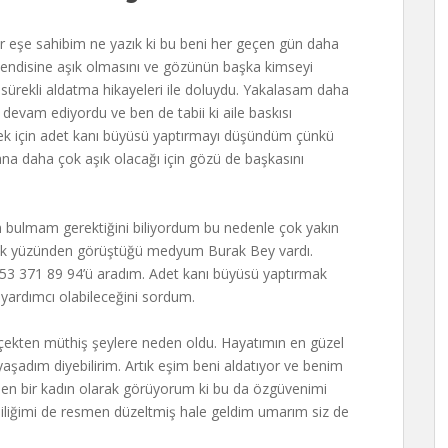
ir eşe sahibim ne yazık ki bu beni her geçen gün daha
endisine aşık olmasını ve gözünün başka kimseyi
 sürekli aldatma hikayeleri ile doluydu. Yakalasam daha
devam ediyordu ve ben de tabii ki aile baskısı
 için adet kanı büyüsü yaptırmayı düşündüm çünkü
 daha çok aşık olacağı için gözü de başkasını
bulmam gerektiğini biliyordum bu nedenle çok yakın
lık yüzünden görüştüğü medyum Burak Bey vardı.
53 371 89 94’ü aradım. Adet kanı büyüsü yaptırmak
 yardımcı olabileceğini sordum.
ekten müthiş şeylere neden oldu. Hayatımın en güzel
yaşadım diyebilirim. Artık eşim beni aldatıyor ve benim
len bir kadın olarak görüyorum ki bu da özgüvenimi
vliliğimi de resmen düzeltmiş hale geldim umarım siz de