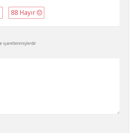
88 Hayır
le işaretlenmişlerdir