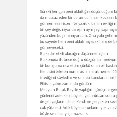
Sürekli her gün beni aldattığını düşündüğüm b
da mutsuz eden bir durumdu. İnsan kocasını k
görmemesini ister. Ne yazık ki benim evliliğim
bir şey değişmiyor da eşim aynı şeyi yapmaya 
yüzünden boşanamıyordum. Onu yola getirmek
bu sayede hem beni aldatmayacak hem de bana
görmeyecekti.
Bu kadar etkili olacağını düşünmemiştim
Bu konuda ilk önce doğru düzgün bir medyum 
bir komşuma rica ettim çünkü onun bir hasta
Kendisini telefon numarasını alarak hemen 05
istediğimi söyledim ve ona bu konularda nasıl
Etkisini yakın zamanda gördüm
Medyum Burak Bey ile yaptığım görüşme gerç
günlerini adet kanı büyüsü yaptırdıktan sonra 
de gözyaşlarım dindi. Kendime gerçekten sevi
çok yükseltti. Artık böyle sorunlarım yok ve e
böyle sıkıntılar yaşamazsınız.