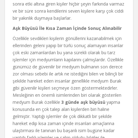
sonra etki altına giren kişiler hiçbir şeyin farkında varmaz
ve bir süre sonra kendilerini seven kişilere karşı çok ciddi
bir yakınlık duymaya başlarlar.
Aşk Büyüsü İle Kısa Zaman İçinde Sonuç Alınabilir
Özellikle sevdikleri kişilerin gönüllerini kazanabilmek için
ellerinden geleni yapıp bir türlü sonuç alamayan insanlar
çok eski zamanlardan bu yana sürekli olarak bu tarz
işlemler için medyumların kapılarını çalmışlardır. Özellikle
günümüz de güvenilir bir medyum bulmanın son derece
zor olması sebebi ile artık ne istediğini bilen ve bilinçli bir
şekilde hareket eden insanlar genellikle medyum Burak
gibi güvenilir kişileri seçmeye özen göstermektedirler.
Mesleğinin en önemli isimlerinden biri olarak gösterilen
medyum Burak özellikle
3 günde aşk büyüsü
yapma
konusunda en çok talep alan kişilerden biri haline
gelmiştir. Yaptığı işlemler de çok dikkatli bir şekilde
hareket edip kısa zaman içinde insanları amaçlarına
ulaştırması ile tanınan bu başarılı isim bugüne kadar
yaptığı farklı işlemler ve sahip olduğu bilgiler ile