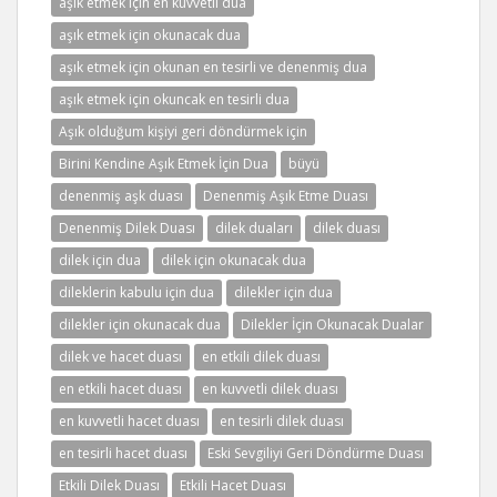
aşık etmek için en kuvvetli dua
aşık etmek için okunacak dua
aşık etmek için okunan en tesirli ve denenmiş dua
aşık etmek için okuncak en tesirli dua
Aşık olduğum kişiyi geri döndürmek için
Birini Kendine Aşık Etmek İçin Dua
büyü
denenmiş aşk duası
Denenmiş Aşık Etme Duası
Denenmiş Dilek Duası
dilek duaları
dilek duası
dilek için dua
dilek için okunacak dua
dileklerin kabulu için dua
dilekler için dua
dilekler için okunacak dua
Dilekler İçin Okunacak Dualar
dilek ve hacet duası
en etkili dilek duası
en etkili hacet duası
en kuvvetli dilek duası
en kuvvetli hacet duası
en tesirli dilek duası
en tesirli hacet duası
Eski Sevgiliyi Geri Döndürme Duası
Etkili Dilek Duası
Etkili Hacet Duası