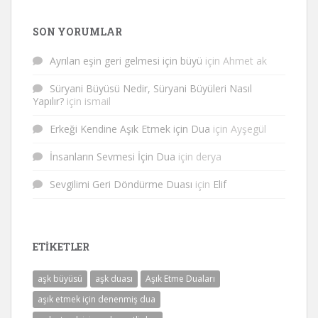
SON YORUMLAR
Ayrılan eşin geri gelmesi için büyü
için
Ahmet ak
Süryani Büyüsü Nedir, Süryani Büyüleri Nasıl
Yapılır?
için
ismail
Erkeği Kendine Aşık Etmek için Dua
için
Ayşegül
İnsanların Sevmesi İçin Dua
için
derya
Sevgilimi Geri Döndürme Duası
için
Elif
ETIKETLER
aşk büyüsü
aşk duası
Aşık Etme Duaları
aşık etmek için denenmiş dua