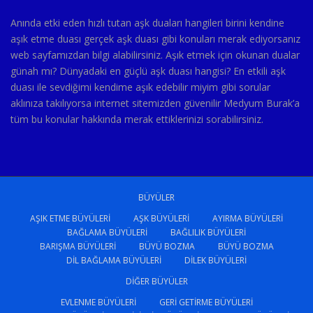
Anında etki eden hızlı tutan aşk duaları hangileri birini kendine
aşık etme duası gerçek aşk duası gibi konuları merak ediyorsanız
web sayfamızdan bilgi alabilirsiniz. Aşık etmek için okunan dualar
günah mı? Dünyadaki en güçlü aşk duası hangisi? En etkili aşk
duası ile sevdiğimi kendime aşık edebilir miyim gibi sorular
aklınıza takılıyorsa internet sitemizden güvenilir Medyum Burak’a
tüm bu konular hakkında merak ettiklerinizi sorabilirsiniz.
BÜYÜLER
AŞIK ETME BÜYÜLERI
AŞK BÜYÜLERI
AYIRMA BÜYÜLERI
BAĞLAMA BÜYÜLERI
BAĞLILIK BÜYÜLERI
BARIŞMA BÜYÜLERI
BÜYÜ BOZMA
BÜYÜ BOZMA
DIL BAĞLAMA BÜYÜLERI
DILEK BÜYÜLERI
DIĞER BÜYÜLER
EVLENME BÜYÜLERI
GERI GETIRME BÜYÜLERI