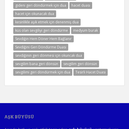
gideni geri döndürmek için dua
hacet duası
hacet için okunacak dua
kesinlikle aşık etmek için denenmiş dua
küs olan sevgiliyi geri döndürme
medyum burak
Sevdiğin Hem Döner Hem Bağlanır
Sevdiğini Geri Döndürme Duası
sevdiğinin geri dönmesi için okuncak dua
sevgilim bana geri dönsün
sevgilim geri dönsün
sevgilimi geri döndürmek için dua
Tesirli Hacet Duası
AŞK BÜYÜSÜ