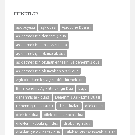
ETIKETLER
aşk büyüsü
aşk duası
Aşık Etme Duaları
aşık etmek için denenmiş dua
aşık etmek için en kuvvetli dua
aşık etmek için okunacak dua
aşık etmek için okunan en tesirli ve denenmiş dua
aşık etmek için okuncak en tesirli dua
Aşık olduğum kişiyi geri döndürmek için
Birini Kendine Aşık Etmek İçin Dua
büyü
denenmiş aşk duası
Denenmiş Aşık Etme Duası
Denenmiş Dilek Duası
dilek duaları
dilek duası
dilek için dua
dilek için okunacak dua
dileklerin kabulu için dua
dilekler için dua
dilekler için okunacak dua
Dilekler İçin Okunacak Dualar