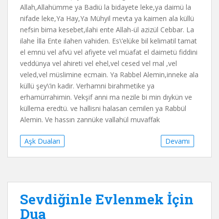
Allah,Allahümme ya Badiü la bidayete leke,ya daimü la
nifade leke,Ya Hay,Ya Mühyil mevta ya kaimen ala küllü
nefsin bima kesebet,ilahi ente Allah-ül azizül Cebbar. La
ilahe İlla Ente ilahen vahiden. Es\’elüke bil kelimatil tamat
el emnü vel afvü vel afiyete vel müafat el daimetü fiddini
veddünya vel ahireti vel ehel,vel cesed vel mal ,vel
veled,vel müslimine ecmain. Ya Rabbel Alemin,inneke ala
küllü şey\’in kadir. Verhamni birahmetike ya
erhamürrahimin. Vekşif anni ma nezile bi min dıykün ve
küllema eredtü. ve hallisni halasan cemilen ya Rabbül
Alemin. Ve hassın zannüke vallahül muvaffak
Aşk Duaları
Devamı
Sevdiğinle Evlenmek İçin
Dua