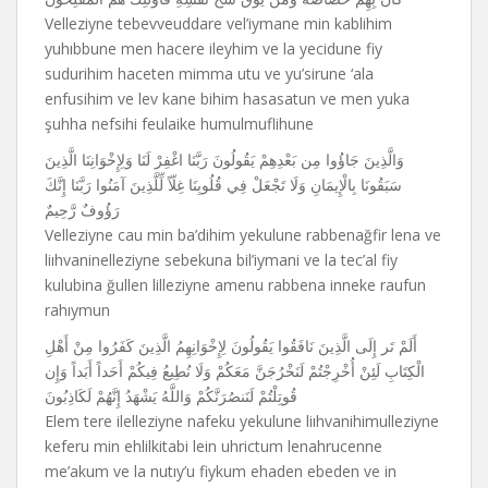
Velleziyne tebevveuddare vel’iymane min kablihim
yuhıbbune men hacere ileyhim ve la yecidune fiy
sudurihim haceten mimma utu ve yu’sirune ‘ala
enfusihim ve lev kane bihim hasasatun ve men yuka
şuhha nefsihi feulaike humulmuflihune
وَالَّذِينَ جَاؤُوا مِن بَعْدِهِمْ يَقُولُونَ رَبَّنَا اغْفِرْ لَنَا وَلِإِخْوَانِنَا الَّذِينَ
سَبَقُونَا بِالْإِيمَانِ وَلَا تَجْعَلْ فِي قُلُوبِنَا غِلّاً لِّلَّذِينَ آمَنُوا رَبَّنَا إِنَّكَ
رَؤُوفٌ رَّحِيمٌ
Velleziyne cau min ba’dihim yekulune rabbenağfir lena ve
liıhvaninelleziyne sebekuna bil’iymani ve la tec’al fiy
kulubina ğullen lilleziyne amenu rabbena inneke raufun
rahıymun
أَلَمْ تَر إِلَى الَّذِينَ نَافَقُوا يَقُولُونَ لِإِخْوَانِهِمُ الَّذِينَ كَفَرُوا مِنْ أَهْلِ
الْكِتَابِ لَئِنْ أُخْرِجْتُمْ لَنَخْرُجَنَّ مَعَكُمْ وَلَا نُطِيعُ فِيكُمْ أَحَداً أَبَداً وَإِن
قُوتِلْتُمْ لَنَنصُرَنَّكُمْ وَاللَّهُ يَشْهَدُ إِنَّهُمْ لَكَاذِبُونَ
Elem tere ilelleziyne nafeku yekulune liıhvanihimulleziyne
keferu min ehlilkitabi lein uhrictum lenahrucenne
me’akum ve la nutıy’u fiykum ehaden ebeden ve in