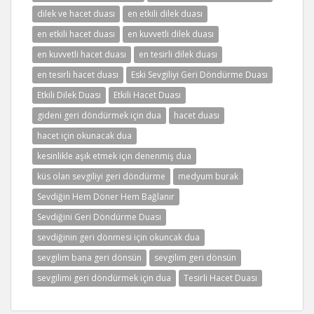
dilek ve hacet duası
en etkili dilek duası
en etkili hacet duası
en kuvvetli dilek duası
en kuvvetli hacet duası
en tesirli dilek duası
en tesirli hacet duası
Eski Sevgiliyi Geri Döndürme Duası
Etkili Dilek Duası
Etkili Hacet Duası
gideni geri döndürmek için dua
hacet duası
hacet için okunacak dua
kesinlikle aşık etmek için denenmiş dua
küs olan sevgiliyi geri döndürme
medyum burak
Sevdiğin Hem Döner Hem Bağlanır
Sevdiğini Geri Döndürme Duası
sevdiğinin geri dönmesi için okuncak dua
sevgilim bana geri dönsün
sevgilim geri dönsün
sevgilimi geri döndürmek için dua
Tesirli Hacet Duası