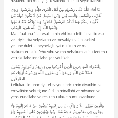
rusulehu ‘ala men yeşa’u vallahu ‘ala kulli şey’in kadiyrun
مَّا أَفَاء اللَّهُ عَلَى رَسُولِهِ مِنْ أَهْلِ الْقُرَى فَلِلَّهِ وَلِلرَّسُولِ وَلِذِي
الْقُرْبَى وَالْيَتَامَى وَالْمَسَاكِينِ وَابْنِ السَّبِيلِ كَيْ لَا يَكُونَ دُولَةً بَيْنَ
الْأَغْنِيَاء مِنكُمْ وَمَا آتَاكُمُ الرَّسُولُ فَخُذُوهُ وَمَا نَهَاكُمْ عَنْهُ فَانتَهُوا
وَاتَّقُوا اللَّهَ إِنَّ اللَّهَ شَدِيدُ الْعِقَابِ
Ma efaallahu ‘ala resulihi min ehlilkura felillahi ve lirresuli
ve liziylkurba velyetama velmesakiyni vebnissebiyli la
yekune duleten beynel’ağniyai minkum ve ma
atakumurresulu fehuzuhu ve ma nehakum ‘anhu fentehu
vettekullahe innallahe şediydul’ıkabi
لِلْفُقَرَاء الْمُهَاجِرِينَ الَّذِينَ أُخْرِجُوا مِن دِيارِهِمْ وَأَمْوَالِهِمْ يَبْتَغُونَ
فَضْلاً مِّنَ اللَّهِ وَرِضْوَاناً وَيَنصُرُونَ اللَّهَ وَرَسُولَهُ أُوْلَئِكَ هُمُ
الصَّادِقُونَ
Lelfukarailmuhaciriyn-elleziyne uhricu min diyarihim ve
emvalihim yebteğune fadlen minallahi ve rıdvanen ve
yensurunallahe ve resulehu ulaike humussadikune
وَالَّذِينَ تَبَوَّؤُوا الدَّارَ وَالْإِيمَانَ مِن قَبْلِهِمْ يُحِبُّونَ مَنْ هَاجَرَ إِلَيْهِمْ وَلَا
يَجِدُونَ فِي صُدُورِهِمْ حَاجَةً مِّمَّا أُوتُوا وَيُؤْثِرُونَ عَلَى أَنفُسِهِمْ وَلَوْ
كَانَ بِهِمْ خَصَاصَةٌ وَمَن يُوقَ شُحَّ نَفْسِهِ فَأُوْلَئِكَ هُمُ الْمُفْلِحُونَ