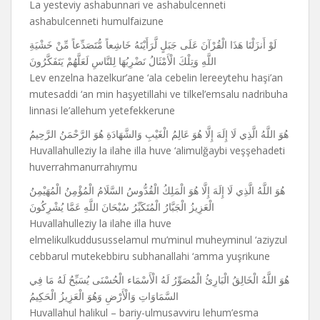
La yesteviy ashabunnari ve ashabulcenneti
ashabulcenneti humulfaizune
لَوْ أَنزَلْنَا هَذَا الْقُرْآنَ عَلَى جَبَلٍ لَّرَأَيْتَهُ خَاشِعاً مُّتَصَدِّعاً مِّنْ خَشْيَةِ
اللَّهِ وَتِلْكَ الْأَمْثَالُ نَضْرِبُهَا لِلنَّاسِ لَعَلَّهُمْ يَتَفَكَّرُونَ
Lev enzelna hazelkur’ane ‘ala cebelin lereeytehu haşi’an
mutesaddi ‘an min haşyetillahi ve tilkel’emsalu nadribuha
linnasi le’allehum yetefekkerune
هُوَ اللَّهُ الَّذِي لَا إِلَهَ إِلَّا هُوَ عَالِمُ الْغَيْبِ وَالشَّهَادَةِ هُوَ الرَّحْمَنُ الرَّحِيمُ
Huvallahulleziy la ilahe illa huve ‘alimulğaybi veşşehadeti
huverrahmanurrahıymu
هُوَ اللَّهُ الَّذِي لَا إِلَهَ إِلَّا هُوَ الْمَلِكُ الْقُدُّوسُ السَّلَامُ الْمُؤْمِنُ الْمُهَيْمِنُ
الْعَزِيزُ الْجَبَّارُ الْمُتَكَبِّرُ سُبْحَانَ اللَّهِ عَمَّا يُشْرِكُونَ
Huvallahulleziy la ilahe illa huve
elmelikulkuddususselamul mu’minul muheyminul ‘aziyzul
cebbarul mutekebbiru subhanallahi ‘amma yuşrikune
هُوَ اللَّهُ الْخَالِقُ الْبَارِئُ الْمُصَوِّرُ لَهُ الْأَسْمَاء الْحُسْنَى يُسَبِّحُ لَهُ مَا فِي
السَّمَاوَاتِ وَالْأَرْضِ وَهُوَ الْعَزِيزُ الْحَكِيمُ
Huvallahul halikul – bariy-ulmusavviru lehum’esma