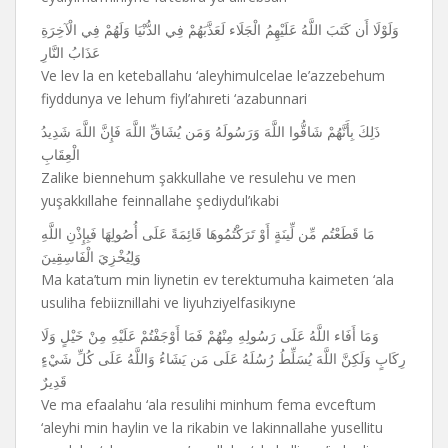
وَلَوْلَا أَن كَتَبَ اللَّهُ عَلَيْهِمُ الْجَلَاء لَعَذَّبَهُمْ فِي الدُّنْيَا وَلَهُمْ فِي الْآخِرَةِ
عَذَابُ النَّارِ
Ve lev la en keteballahu ‘aleyhimulcelae le’azzebehum
fiyddunya ve lehum fiyl’ahıreti ‘azabunnari
ذَلِكَ بِأَنَّهُمْ شَاقُّوا اللَّهَ وَرَسُولَهُ وَمَن يُشَاقِّ اللَّهَ فَإِنَّ اللَّهَ شَدِيدُ
الْعِقَابِ
Zalike biennehum şakkullahe ve resulehu ve men
yuşakkıllahe feinnallahe şediydul’ıkabi
مَا قَطَعْتُم مِّن لِّينَةٍ أَوْ تَرَكْتُمُوهَا قَائِمَةً عَلَى أُصُولِهَا فَبِإِذْنِ اللَّهِ
وَلِيُخْزِيَ الْفَاسِقِينَ
Ma kata’tum min liynetin ev terektumuha kaimeten ‘ala
usuliha febiiznillahi ve liyuhziyelfasikıyne
وَمَا أَفَاء اللَّهُ عَلَى رَسُولِهِ مِنْهُمْ فَمَا أَوْجَفْتُمْ عَلَيْهِ مِنْ خَيْلٍ وَلَا
رِكَابٍ وَلَكِنَّ اللَّهَ يُسَلِّطُ رُسُلَهُ عَلَى مَن يَشَاءُ وَاللَّهُ عَلَى كُلِّ شَيْءٍ
قَدِيرٌ
Ve ma efaalahu ‘ala resulihi minhum fema evceftum
‘aleyhi min haylin ve la rikabin ve lakinnallahe yusellitu