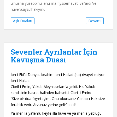
ulhusna yusebbihu lehu ma fiyssemavati vel’ardı Ve
huvel’aziyzulhakiymu
Aşk Duaları
Devamı
Sevenler Ayrılanlar İçin
Kavuşma Duası
İbn-i Ebi’d Dünya, İbrahim İbn-i Hallad (r.a) rivayet ediyor.
İbn-i Hallad:
Cibril-i Emin, Yakub Aleyhisselam’a geldi. Hz. Yakub
kendisinin hasret halinden bahsetti. Cibril-i Emin:
“Size bir dua ögreteyim, Onu okursanız Cenab-ı Hak size
ferahlık verir. Arzunuz yerine gelir” dedi!
Ya men la ya’lemü keyfe illa hüve ve ya menla yebluğu