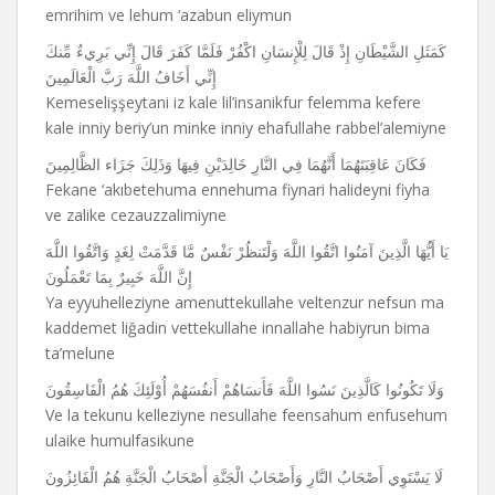
emrihim ve lehum ‘azabun eliymun
كَمَثَلِ الشَّيْطَانِ إِذْ قَالَ لِلْإِنسَانِ اكْفُرْ فَلَمَّا كَفَرَ قَالَ إِنِّي بَرِيءٌ مِّنكَ
إِنِّي أَخَافُ اللَّهَ رَبَّ الْعَالَمِينَ
Kemeselişşeytani iz kale lil’insanikfur felemma kefere
kale inniy beriy’un minke inniy ehafullahe rabbel’alemiyne
فَكَانَ عَاقِبَتَهُمَا أَنَّهُمَا فِي النَّارِ خَالِدَيْنِ فِيهَا وَذَلِكَ جَزَاء الظَّالِمِينَ
Fekane ‘akıbetehuma ennehuma fiynari halideyni fiyha
ve zalike cezauzzalimiyne
يَا أَيُّهَا الَّذِينَ آمَنُوا اتَّقُوا اللَّهَ وَلْتَنظُرْ نَفْسٌ مَّا قَدَّمَتْ لِغَدٍ وَاتَّقُوا اللَّهَ
إِنَّ اللَّهَ خَبِيرٌ بِمَا تَعْمَلُونَ
Ya eyyuhelleziyne amenuttekullahe veltenzur nefsun ma
kaddemet liğadin vettekullahe innallahe habiyrun bima
ta’melune
وَلَا تَكُونُوا كَالَّذِينَ نَسُوا اللَّهَ فَأَنسَاهُمْ أَنفُسَهُمْ أُوْلَئِكَ هُمُ الْفَاسِقُونَ
Ve la tekunu kelleziyne nesullahe feensahum enfusehum
ulaike humulfasikune
لَا يَسْتَوِي أَصْحَابُ النَّارِ وَأَصْحَابُ الْجَنَّةِ أَصْحَابُ الْجَنَّةِ هُمُ الْفَائِزُونَ