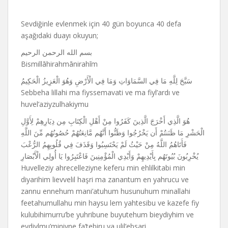
Sevdiğinle evlenmek için 40 gün boyunca 40 defa
aşağıdaki duayı okuyun;
بسم الله الرحمن الرحيم
Bismillāhirahmānirahīm
سَبَّحَ لِلَّهِ مَا فِي السَّمَاوَاتِ وَمَا فِي الْأَرْضِ وَهُوَ الْعَزِيزُ الْحَكِيمُ
Sebbeha lillahi ma fiyssemavati ve ma fiyl’ardı ve
huvel’aziyzulhakiymu
هُوَ الَّذِي أَخْرَجَ الَّذِينَ كَفَرُوا مِنْ أَهْلِ الْكِتَابِ مِن دِيَارِهِمْ لِأَوَّلِ
الْحَشْرِ مَا ظَنَنتُمْ أَن يَخْرُجُوا وَظَنُّوا أَنَّهُم مَّانِعَتُهُمْ حُصُونُهُم مِّنَ اللَّهِ
فَأَتَاهُمُ اللَّهُ مِنْ حَيْثُ لَمْ يَحْتَسِبُوا وَقَذَفَ فِي قُلُوبِهِمُ الرُّعْبَ
يُخْرِبُونَ بُيُوتَهُم بِأَيْدِيهِمْ وَأَيْدِي الْمُؤْمِنِينَ فَاعْتَبِرُوا يَا أُولِي الْأَبْصَارِ
Huvelleziy ahrecelleziyne keferu min ehlilkitabi min
diyarihim lievvelil haşri ma zanantum en yahrucu ve
zannu ennehum mani’atuhum husunuhum minallahi
feetahumullahu min haysu lem yahtesibu ve kazefe fiy
kulubihimurru’be yuhribune buyutehum bieydiyhim ve
eydiylmu’miniyne fa’tebiru ya ulil’ebsari