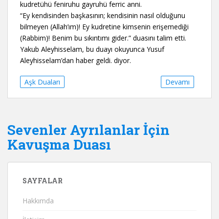
kudretühü feniruhu gayruhü ferric anni.
“Ey kendisinden başkasının; kendisinin nasıl olduğunu
bilmeyen (Allah’ım)! Ey kudretine kimsenin erişemediği
(Rabbim)! Benim bu sıkıntımı gider.” duasını talim etti.
Yakub Aleyhisselam, bu duayı okuyunca Yusuf
Aleyhisselam’dan haber geldi. diyor.
Aşk Duaları
Devamı
Sevenler Ayrılanlar İçin
Kavuşma Duası
SAYFALAR
Hakkımda