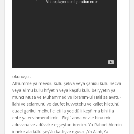
okunuşu :
Allhumme ya mevdiü küllü şekva veya şahidü küllü necva
veya alimü küllü hifyetin veya kaşifü küllü beliyyetin ya
münci Musa ve Muhammed ve İbrahim-ül Halil salavatü-
llahi ve selamühü ve daüfet kuvvetehü ve kallet hiletühü
duael garikul melhuf elleti la yecidü li keşfi ma bihi illa
ente ya errahmerahimin . Ekşif anna nezile bina min
aduvvina ve adüvvike eşşeytan-irrecim. Ya Rabbel Alemin
inneke ala küllü şey\’in kadir,ve egusai ,Ya Allah,Ya