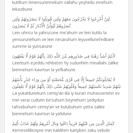
kutiltum lenensurennekum vallahu yeşhedu innehum
lekazibune
لَئِنْ أُخْرِجُوا لَا يَخْرُجُونَ مَعَهُمْ وَلَئِن قُوتِلُوا لَا يَنصُرُونَهُمْ وَلَئِن
نَّصَرُوهُمْ لَيُوَلُّنَّ الْأَدْبَارَ ثُمَّ لَا يُنصَرُونَ
Lein uhricu la yahrucune me’ahum ve lein kutilu la
yensurunehum ve lein nesaruhum leyuvellunel’edbare
summe la yunsarune
لَأَنتُمْ أَشَدُّ رَهْبَةً فِي صُدُورِهِم مِّنَ اللَّهِ ذَلِكَ بِأَنَّهُمْ قَوْمٌ لَّا يَفْقَهُونَ
Leentum eşeddu rehbeten fiy sudurihim minallahi zalike
biennehum kavmun la yefkahune
لَا يُقَاتِلُونَكُمْ جَمِيعاً إِلَّا فِي قُرًى مُّحَصَّنَةٍ أَوْ مِن وَرَاء جُدُرٍ بَأْسُهُمْ
بَيْنَهُمْ شَدِيدٌ تَحْسَبُهُمْ جَمِيعاً وَقُلُوبُهُمْ شَتَّى ذَلِكَ بِأَنَّهُمْ قَوْمٌ لَّا يَعْقِلُونَ
La yukatilunekum cemiy’an illa iy kuran muhassenetin ev
min verai cudurin be’suhum beynehum şediydun
tahsebuhum cemiy’an ve kulubuhum şetta zalike
biennehum kavmun la ya’kılune
كَمَثَلِ الَّذِينَ مِن قَبْلِهِمْ قَرِيباً ذَاقُوا وَبَالَ أَمْرِهِمْ وَلَهُمْ عَذَابٌ أَلِيمٌ
Kemeselilleziyne min kablihim kariyben zaku vebule