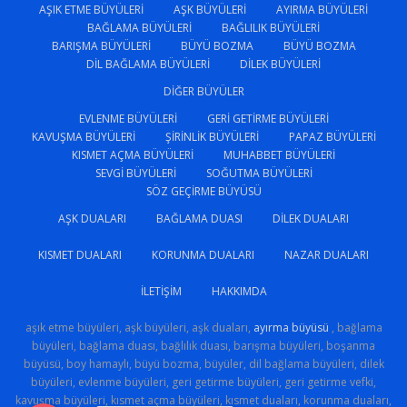
AŞIK ETME BÜYÜLERI
AŞK BÜYÜLERI
AYIRMA BÜYÜLERI
BAĞLAMA BÜYÜLERI
BAĞLILIK BÜYÜLERI
BARIŞMA BÜYÜLERI
BÜYÜ BOZMA
BÜYÜ BOZMA
DIL BAĞLAMA BÜYÜLERI
DILEK BÜYÜLERI
DIĞER BÜYÜLER
EVLENME BÜYÜLERI
GERI GETIRME BÜYÜLERI
KAVUŞMA BÜYÜLERI
ŞIRINLIK BÜYÜLERI
PAPAZ BÜYÜLERI
KISMET AÇMA BÜYÜLERI
MUHABBET BÜYÜLERI
SEVGI BÜYÜLERI
SOĞUTMA BÜYÜLERI
SÖZ GEÇIRME BÜYÜSÜ
AŞK DUALARI
BAĞLAMA DUASI
DILEK DUALARI
KISMET DUALARI
KORUNMA DUALARI
NAZAR DUALARI
İLETIŞIM
HAKKIMDA
aşık etme büyüleri, aşk büyüleri, aşk duaları,
ayırma büyüsü
, bağlama
büyüleri, bağlama duası, bağlılık duası, barışma büyüleri, boşanma
büyüsü, boy hamaylı, büyü bozma, büyüler, dil bağlama büyüleri, dilek
büyüleri, evlenme büyüleri, geri getirme büyüleri, geri getirme vefki,
kavuşma büyüleri, kısmet açma büyüleri, kısmet duaları, korunma duaları,