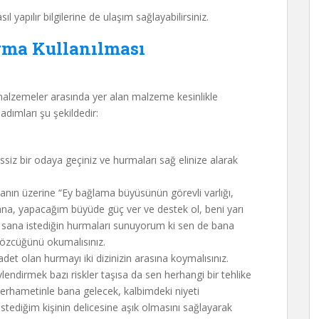
 yapılır bilgilerine de ulaşım sağlayabilirsiniz.
ma Kullanılması
malzemeler arasında yer alan malzeme kesinlikle
dımları şu şekildedir:
iz bir odaya geçiniz ve hurmaları sağ elinize alarak
nın üzerine “Ey bağlama büyüsünün görevli varlığı,
ana, yapacağım büyüde güç ver ve destek ol, beni yarı
l, sana istediğin hurmaları sunuyorum ki sen de bana
ı sözcüğünü okumalısınız.
det olan hurmayı iki dizinizin arasına koymalısınız.
lendirmek bazı riskler taşısa da sen herhangi bir tehlike
merhametinle bana gelecek, kalbimdeki niyeti
tediğim kişinin delicesine aşık olmasını sağlayarak