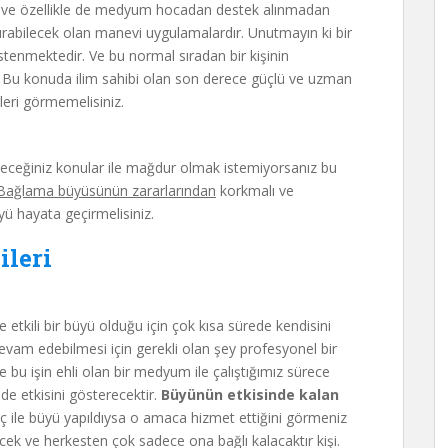
an ve özellikle de medyum hocadan destek alınmadan
turabilecek olan manevi uygulamalardır. Unutmayın ki bir
stenmektedir. Ve bu normal sıradan bir kişinin
r. Bu konuda ilim sahibi olan son derece güçlü ve uzman
leri görmemelisiniz.
ileceğiniz konular ile mağdur olmak istemiyorsanız bu
Bağlama büyüsünün zararlarından
korkmalı ve
ü hayata geçirmelisiniz.
leri
tkili bir büyü olduğu için çok kısa sürede kendisini
evam edebilmesi için gerekli olan şey profesyonel bir
u işin ehli olan bir medyum ile çalıştığımız sürece
nde etkisini gösterecektir.
Büyünün etkisinde kalan
aç ile büyü yapıldıysa o amaca hizmet ettiğini görmeniz
ek ve herkesten çok sadece ona bağlı kalacaktır kişi.