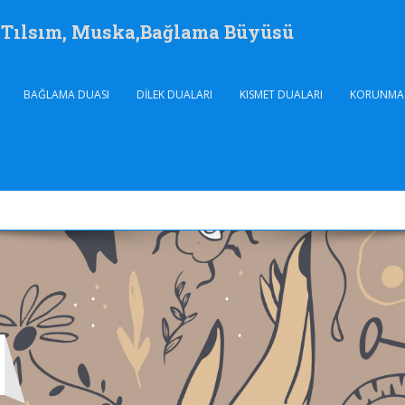
, Tılsım, Muska,Bağlama Büyüsü
BAĞLAMA DUASI
DILEK DUALARI
KISMET DUALARI
KORUNMA 