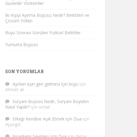
Güvenilir Yöntemler
İki Kişiyi Ayırma Büyüsü Nedir? Belirtileri ve
Çözüm Yolları
Büyü Sonrası Görülen Fiziksel Belirtiler
Yumurta Büyüsü
SON YORUMLAR
Ayrılan eşin geri gelmesi için büyü
için
Ahmet ak
Süryani Büyüsü Nedir, Süryani Büyüleri
Nasıl Yapılır?
için
ismail
Erkeği Kendine Aşık Etmek için Dua
için
Ayşegül
İnsanların Sevmesi İçin Dua
için
derya