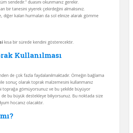
üküm sendedir.” duasını okunmanız gerekir.
ir tanesini yiyerek çekirdeğini almalısınız.
ze, diğer kalan hurmaları da sol elinize alarak gömme
si
kısa bir sürede kendini gösterecektir.
rak Kullanılması
den de çok fazla faydalanılmaktadır. Örneğin bağlama
ile sonuç olarak toprak malzemesini kullanmanız
ini toprağa gömüyorsunuz ve bu şekilde büyüyor
 ile de bu büyük destekleye biliyorsunuz. Bu noktada size
dyum hocanız olacaktır.
 mı?