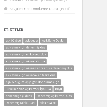
Sevgilimi Geri Döndürme Duası
için
Elif
ETIKETLER
aşk büyüsü
aşk duası
Aşık Etme Duaları
aşık etmek için denenmiş dua
aşık etmek için en kuvvetli dua
aşık etmek için okunacak dua
aşık etmek için okunan en tesirli ve denenmiş dua
aşık etmek için okuncak en tesirli dua
Aşık olduğum kişiyi geri döndürmek için
Birini Kendine Aşık Etmek İçin Dua
büyü
denenmiş aşk duası
Denenmiş Aşık Etme Duası
Denenmiş Dilek Duası
dilek duaları