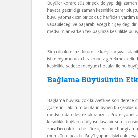
Büyüler kontrolsüz bir şekilde yapıldığı zam
hayata geçirildiği zaman kesinlikle zarar oluş
büyü yapmak için bir çok üç harfliden yardım i
yapabileceği ve başarabileceği bir şey değildi
medyumlar varken tek başınıza kesinlikle bu iş
Bir çok olumsuz durum ile karşı karşıya kalab
işi medyumunuza bırakmanız gerekmektedir.
kesinlikle sadece medyum hocalar ile bu büyüy
Bağlama Büyüsünün Etki
Bağlama büyüsü çok kuvvetli ve son derece de e
gösterir. Tabi tüm bunların aynen bu şekilde d
medyumdan destek almanızdır. Profesyonel ve b
kesinlikle bağlama büyüsü kısa bir süre içerisi
tarafın
çok kısa bir süre içerisinde hangi am
mümkün olacaktır.
Büyü yapan kişiyi
çok sevec