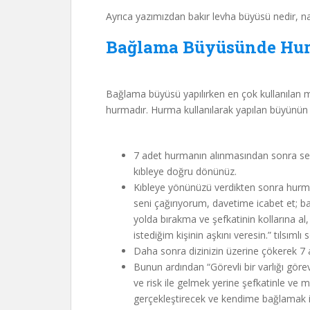
Ayrıca yazımızdan bakır levha büyüsü nedir, nasıl
Bağlama Büyüsünde Hur
Bağlama büyüsü yapılırken en çok kullanılan 
hurmadır. Hurma kullanılarak yapılan büyünün a
7 adet hurmanın alınmasından sonra sess
kıbleye doğru dönünüz.
Kıbleye yönünüzü verdikten sonra hurma
seni çağırıyorum, davetime icabet et; b
yolda bırakma ve şefkatinin kollarına a
istediğim kişinin aşkını veresin.” tılsıml
Daha sonra dizinizin üzerine çökerek 7 a
Bunun ardından “Görevli bir varlığı görev
ve risk ile gelmek yerine şefkatinle ve 
gerçekleştirecek ve kendime bağlamak is