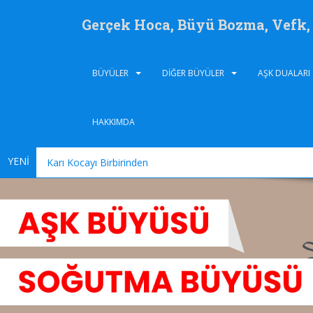
Gerçek Hoca, Büyü Bozma, Vefk
BÜYÜLER
DIĞER BÜYÜLER
AŞK DUALARI
HAKKIMDA
YENİ
Karı Kocayı Birbirinden Ayırma Büyüsü