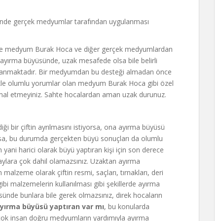
çinde gerçek medyumlar tarafından uygulanması
siz de medyum Burak Hoca ve diğer gerçek medyumlardan
ayırma büyüsünde, uzak mesafede olsa bile belirli
sağlanmaktadır. Bir medyumdan bu desteği almadan önce
likle olumlu yorumlar olan medyum Burak Hoca gibi özel
hmal etmeyiniz. Sahte hocalardan aman uzak durunuz.
iği bir çiftin ayrılmasını istiyorsa, ona ayırma büyüsü
ırsa, bu durumda gerçekten büyü sonuçları da olumlu
 yani harici olarak büyü yaptıran kişi için son derece
aylara çok dahil olamazsınız. Uzaktan ayırma
malzeme olarak çiftin resmi, saçları, tırnakları, deri
gibi malzemelerin kullanılması gibi şekillerde ayırma
sünde bunlara bile gerek olmazsınız, direk hocaların
yırma büyüsü yaptıran var mı
, bu konularda
irçok insan doğru medyumların yardımıyla ayırma