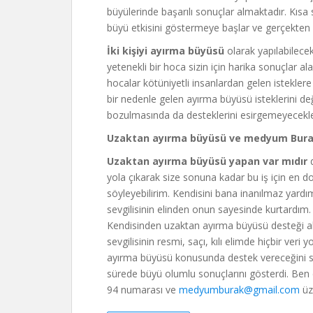
büyülerinde başarılı sonuçlar almaktadır. Kısa
büyü etkisini göstermeye başlar ve gerçekten ç
İki kişiyi ayırma büyüsü
olarak yapılabilecek
yetenekli bir hoca sizin için harika sonuçlar alab
hocalar kötüniyetli insanlardan gelen istekler
bir nedenle gelen ayırma büyüsü isteklerini d
bozulmasında da desteklerini esirgemeyecekle
Uzaktan ayırma büyüsü ve medyum Bur
Uzaktan ayırma büyüsü yapan var mıdır
d
yola çıkarak size sonuna kadar bu iş için e
söyleyebilirim. Kendisini bana inanılmaz yardım
sevgilisinin elinden onun sayesinde kurtardım.
Kendisinden uzaktan ayırma büyüsü desteği al
sevgilisinin resmi, saçı, kılı elimde hiçbir ver
ayırma büyüsü konusunda destek vereceğini sö
sürede büyü olumlu sonuçlarını gösterdi. Ben 
94 numarası ve
medyumburak@gmail.com
üze