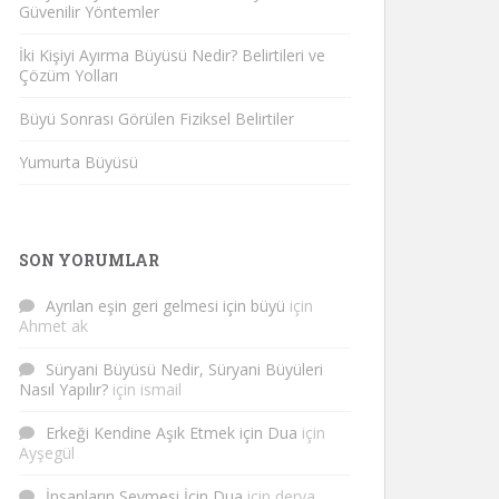
Güvenilir Yöntemler
İki Kişiyi Ayırma Büyüsü Nedir? Belirtileri ve
Çözüm Yolları
Büyü Sonrası Görülen Fiziksel Belirtiler
Yumurta Büyüsü
SON YORUMLAR
Ayrılan eşin geri gelmesi için büyü
için
Ahmet ak
Süryani Büyüsü Nedir, Süryani Büyüleri
Nasıl Yapılır?
için
ismail
Erkeği Kendine Aşık Etmek için Dua
için
Ayşegül
İnsanların Sevmesi İçin Dua
için
derya