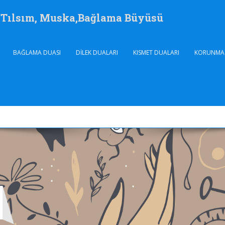
, Tılsım, Muska,Bağlama Büyüsü
BAĞLAMA DUASI
DILEK DUALARI
KISMET DUALARI
KORUNMA 