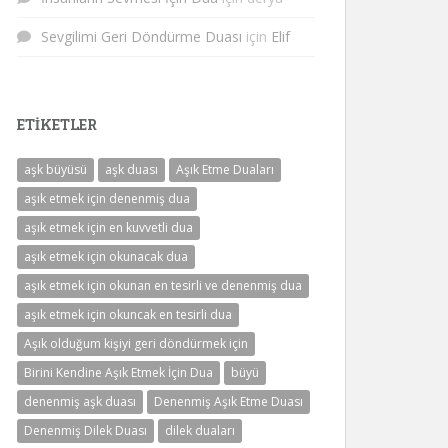
Sevgilimi Geri Döndürme Duası
için
Elif
ETIKETLER
aşk büyüsü
aşk duası
Aşık Etme Duaları
aşık etmek için denenmiş dua
aşık etmek için en kuvvetli dua
aşık etmek için okunacak dua
aşık etmek için okunan en tesirli ve denenmiş dua
aşık etmek için okuncak en tesirli dua
Aşık olduğum kişiyi geri döndürmek için
Birini Kendine Aşık Etmek İçin Dua
büyü
denenmiş aşk duası
Denenmiş Aşık Etme Duası
Denenmiş Dilek Duası
dilek duaları