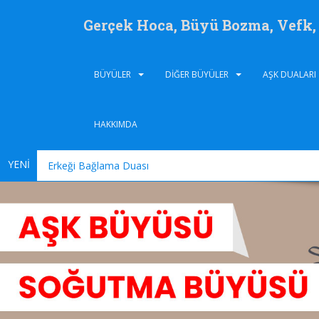
Gerçek Hoca, Büyü Bozma, Vefk
BÜYÜLER
DIĞER BÜYÜLER
AŞK DUALARI
HAKKIMDA
YENİ
Erkeği Bağlama Duası