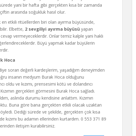
 sürede yani bir hafta gibi gerçekten kısa bir zamanda
iftin arasında soğukluk hasıl olur.
 en etkili ritüellerden biri olan ayırma büyüsünde,
ilir. Elbette,
2 sevgiliyi ayırma büyüsü
yapan
e cevap vermeyeceklerdir. Onlar temiz kalple yani haklı
eğerlendireceklerdir. Büyü yapmak kadar büyülerin
rdir.
ak Hoca
iye soran değerli kardeşlerim, yaşadığım deneyimden
n doğru insanın medyum Burak Hoca olduğunu
cı oldu ve kızımı, prensesimi kötü ve dolandırıcı
 Kızımın gerçekleri görmesini Burak Hoca sağladı.
dım, aslında durumu kendisine anlattım. Kızımın
i yoktu. Buna göre bana gerçekten etkili olacak uzaktan
yledi. Dediği sürede ve şekilde, gerçekten çok kısa
de kızımı bu adamın ellerinden kurtardım. 0 553 371 89
rinden iletişim kurabilirsiniz.