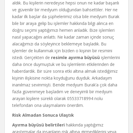
aldık. Bu kişilerin neredeyse hepsi onun ne kadar başarılı
ve güvenilir bir medyum olduğundan bahsettiler. Her ne
kadar ilk başlar da şüphelerimiz olsa bile medyum Burak
bile bir araya gelip bu işlemler hakkında bilgi alınca en
doğru seçimi yaptığımızı hemen anladık. Bize işlemleri
nasıl yapacağını anlattı. Ne kadar zaman içinde sonuç
alacağımızı da söyleyince beklemeye başladık. Bu
işlemler de kullanmak için bizden o kişinin bir resmini
istedi. Gerçekten de
resimle ayırma büyüsü
işlemlerini
daha önce duymuştuk ve bu işlemlerin etkilerinden de
haberdardık. Bir süre sonra etki altına almak istediğimiz
kişinin ilişkisine nokta koyduğunu duyduk. Arkadaşım
inanılmaz sevinmişti. Bende medyum Burak’a çok daha
fazla güvenmeye başladım ve deneyimli bir medyum
arayan kişilere sürekli olarak 05533718994 nolu
telefondan ona ulaşmalarını önerdim.
Risk Almadan Sonuca Ulaştık
Ayırma büyüsü belirtileri
hakkında yaptığımız
araştırmalar da insanların risk altına girmediklerini veya