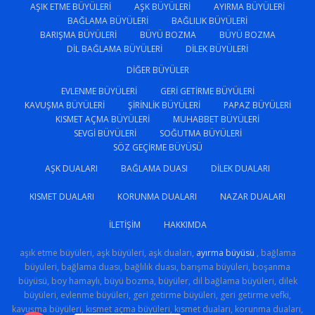
AŞIK ETME BÜYÜLERI
AŞK BÜYÜLERI
AYIRMA BÜYÜLERI
BAĞLAMA BÜYÜLERI
BAĞLILIK BÜYÜLERI
BARIŞMA BÜYÜLERI
BÜYÜ BOZMA
BÜYÜ BOZMA
DIL BAĞLAMA BÜYÜLERI
DILEK BÜYÜLERI
DIĞER BÜYÜLER
EVLENME BÜYÜLERI
GERI GETIRME BÜYÜLERI
KAVUŞMA BÜYÜLERI
ŞIRINLIK BÜYÜLERI
PAPAZ BÜYÜLERI
KISMET AÇMA BÜYÜLERI
MUHABBET BÜYÜLERI
SEVGI BÜYÜLERI
SOĞUTMA BÜYÜLERI
SÖZ GEÇIRME BÜYÜSÜ
AŞK DUALARI
BAĞLAMA DUASI
DILEK DUALARI
KISMET DUALARI
KORUNMA DUALARI
NAZAR DUALARI
İLETIŞIM
HAKKIMDA
aşık etme büyüleri, aşk büyüleri, aşk duaları,
ayırma büyüsü
, bağlama
büyüleri, bağlama duası, bağlılık duası, barışma büyüleri, boşanma
büyüsü, boy hamaylı, büyü bozma, büyüler, dil bağlama büyüleri, dilek
büyüleri, evlenme büyüleri, geri getirme büyüleri, geri getirme vefki,
kavuşma büyüleri, kısmet açma büyüleri, kısmet duaları, korunma duaları,