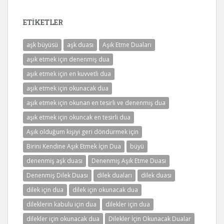
ETIKETLER
aşk büyüsü
aşk duası
Aşık Etme Duaları
aşık etmek için denenmiş dua
aşık etmek için en kuvvetli dua
aşık etmek için okunacak dua
aşık etmek için okunan en tesirli ve denenmiş dua
aşık etmek için okuncak en tesirli dua
Aşık olduğum kişiyi geri döndürmek için
Birini Kendine Aşık Etmek İçin Dua
büyü
denenmiş aşk duası
Denenmiş Aşık Etme Duası
Denenmiş Dilek Duası
dilek duaları
dilek duası
dilek için dua
dilek için okunacak dua
dileklerin kabulu için dua
dilekler için dua
dilekler için okunacak dua
Dilekler İçin Okunacak Dualar