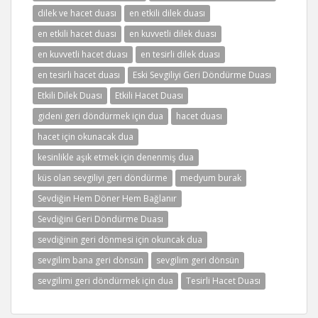
dilek ve hacet duası
en etkili dilek duası
en etkili hacet duası
en kuvvetli dilek duası
en kuvvetli hacet duası
en tesirli dilek duası
en tesirli hacet duası
Eski Sevgiliyi Geri Döndürme Duası
Etkili Dilek Duası
Etkili Hacet Duası
gideni geri döndürmek için dua
hacet duası
hacet için okunacak dua
kesinlikle aşık etmek için denenmiş dua
küs olan sevgiliyi geri döndürme
medyum burak
Sevdiğin Hem Döner Hem Bağlanır
Sevdiğini Geri Döndürme Duası
sevdiğinin geri dönmesi için okuncak dua
sevgilim bana geri dönsün
sevgilim geri dönsün
sevgilimi geri döndürmek için dua
Tesirli Hacet Duası